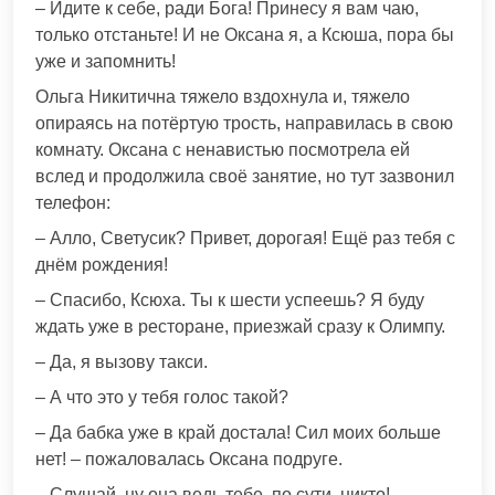
– Идите к себе, ради Бога! Принесу я вам чаю,
только отстаньте! И не Оксана я, а Ксюша, пора бы
уже и запомнить!
Ольга Никитична тяжело вздохнула и, тяжело
опираясь на потёртую трость, направилась в свою
комнату. Оксана с ненавистью посмотрела ей
вслед и продолжила своё занятие, но тут зазвонил
телефон:
– Алло, Светусик? Привет, дорогая! Ещё раз тебя с
днём рождения!
– Спасибо, Ксюха. Ты к шести успеешь? Я буду
ждать уже в ресторане, приезжай сразу к Олимпу.
– Да, я вызову такси.
– А что это у тебя голос такой?
– Да бабка уже в край достала! Сил моих больше
нет! – пожаловалась Оксана подруге.
– Слушай, ну она ведь тебе, по сути, никто! –