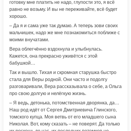
готовку мне платить не надо, глупости это, я всё
равно не возьму. И вы не переживайте, всё будет
хорошо.
– Да я и сама уже так думаю. А теперь зови своих
мальчишек, надо же мне познакомиться поближе с
моими внучатами.
Вера облегчённо вздохнула и улыбнулась.
Кажется, она прекрасно уживётся с этой
бабушкой…
Так и вышло. Тихая и скромная старушка быстро
стала для Веры родной. Они часто и подолгу
разговаривали, Вера рассказывала о себе, а Ольга
про свою долгую и нелёгкую жизнь.
– Я ведь, детонька, потомственная дворянка, да…
Наш род идёт от Сергея Дмитриевича Глинского,
томского купца. Моя ветвь от его младшего сына
Николая. Вот, кому сказать – не поверят. Да только
их роскошь до нас, их последних потомков не