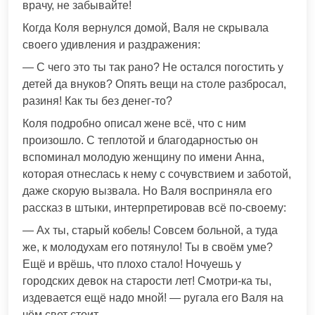
врачу, не забывайте!
Когда Коля вернулся домой, Валя не скрывала
своего удивления и раздражения:
— С чего это ты так рано? Не остался погостить у
детей да внуков? Опять вещи на столе разбросал,
разиня! Как ты без денег-то?
Коля подробно описал жене всё, что с ним
произошло. С теплотой и благодарностью он
вспоминал молодую женщину по имени Анна,
которая отнеслась к нему с сочувствием и заботой,
даже скорую вызвала. Но Валя восприняла его
рассказ в штыки, интерпретировав всё по-своему:
— Ах ты, старый кобель! Совсем больной, а туда
же, к молодухам его потянуло! Ты в своём уме?
Ещё и врёшь, что плохо стало! Ночуешь у
городских девок на старости лет! Смотри-ка ты,
издевается ещё надо мной! — ругала его Валя на
чём свет стоит.