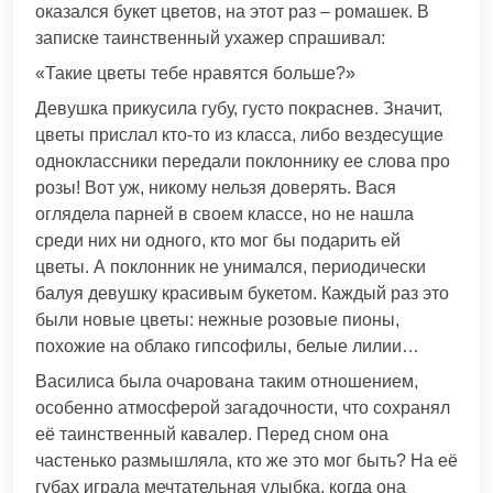
оказался букет цветов, на этот раз – ромашек. В
записке таинственный ухажер спрашивал:
«Такие цветы тебе нравятся больше?»
Девушка прикусила губу, густо покраснев. Значит,
цветы прислал кто-то из класса, либо вездесущие
одноклассники передали поклоннику ее слова про
розы! Вот уж, никому нельзя доверять. Вася
оглядела парней в своем классе, но не нашла
среди них ни одного, кто мог бы подарить ей
цветы. А поклонник не унимался, периодически
балуя девушку красивым букетом. Каждый раз это
были новые цветы: нежные розовые пионы,
похожие на облако гипсофилы, белые лилии…
Василиса была очарована таким отношением,
особенно атмосферой загадочности, что сохранял
её таинственный кавалер. Перед сном она
частенько размышляла, кто же это мог быть? На её
губах играла мечтательная улыбка, когда она