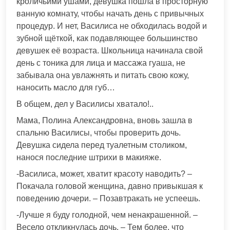
кроличьими ушами, девушка пошла в просторную
ванную комнату, чтобы начать день с привычных
процедур. И нет, Василиса не обходилась водой и
зубной щёткой, как подавляющее большинство
девушек её возраста. Школьница начинала свой
день с тоника для лица и массажа гуаша, не
забывала она увлажнять и питать свою кожу,
наносить масло для губ…
В общем, дел у Василисы хватало!..
Мама, Полина Александровна, вновь зашла в
спальню Василисы, чтобы проверить дочь.
Девушка сидела перед туалетным столиком,
нанося последние штрихи в макияже.
-Василиса, может, хватит красоту наводить? –
Покачала головой женщина, давно привыкшая к
поведению дочери. – Позавтракать не успеешь.
-Лучше я буду голодной, чем ненакрашенной. –
Весело откликнулась дочь. – Тем более, что