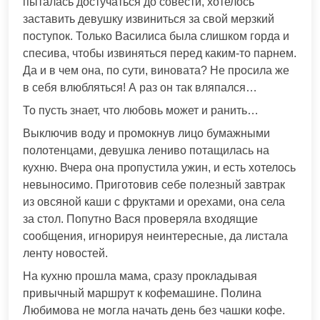
пыталась достучаться до совести, хотелось
заставить девушку извиниться за свой мерзкий
поступок. Только Василиса была слишком горда и
спесива, чтобы извиняться перед каким-то парнем.
Да и в чем она, по сути, виновата? Не просила же
в себя влюбляться! А раз он так вляпался…
То пусть знает, что любовь может и ранить…
Выключив воду и промокнув лицо бумажными
полотенцами, девушка лениво потащилась на
кухню. Вчера она пропустила ужин, и есть хотелось
невыносимо. Приготовив себе полезный завтрак
из овсяной каши с фруктами и орехами, она села
за стол. Попутно Вася проверяла входящие
сообщения, игнорируя неинтересные, да листала
ленту новостей.
На кухню прошла мама, сразу прокладывая
привычный маршрут к кофемашине. Полина
Любимова не могла начать день без чашки кофе.