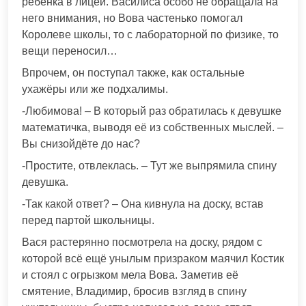
ребёнка в лицей. Василиса особо не обращала на
него внимания, но Вова частенько помогал
Королеве школы, то с лабораторной по физике, то
вещи переносил…
Впрочем, он поступал также, как остальные
ухажёры или же подхалимы.
-Любимова! – В который раз обратилась к девушке
математичка, выводя её из собственных мыслей. –
Вы снизойдёте до нас?
-Простите, отвлеклась. – Тут же выпрямила спину
девушка.
-Так какой ответ? – Она кивнула на доску, встав
перед партой школьницы.
Вася растерянно посмотрела на доску, рядом с
которой всё ещё унылым призраком маячил Костик
и стоял с огрызком мела Вова. Заметив её
смятение, Владимир, бросив взгляд в спину