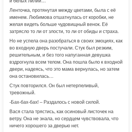
и белых лилий…
Ленточка, протянутая между цветами, была с её
именем. Любимова отшатнулась от коробки, не
желая видеть больше чудовищный венок. Её
затрясло то ли от злости, то ли от обиды и страха.
Но не успела она разобраться в своих эмоциях, как
во входную дверь постучали. Стук был резким,
решительным, и без того напуганная девушка
вздрогнула всем телом. Она пошла было к входной
двери, надеясь, что это мама вернулась, но затем
она остановилась…
Стук повторился. Он был нетерпеливый,
тревожный.
-Бах-бах-бах! – Раздалось с новой силой.
Вася стала трястись, как осиновый листочек на
ветру. Она не знала, но сердцем чувствовала, что
ничего хорошего за дверью нет.