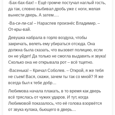
-Бах-бах-бах! – Ещё громче постучал наглый гость,
да так, словно выбивал дробь уже с ноги, желая
вынести дверь. А затем….
-Ва-си-ли-са! – Нараспев произнёс Владимир. –
От-кры-вай.
Девушка набрала в горло воздуха, чтобы
закричать, велеть ему убираться отсюда. Она
должна была сказать, что вызовет полицию, если
он не уйдет! Да только не смогла выдавить и звука!
Сколько она не открывала рот – всё тщетно.
-Васенька! – Кричал Соболев. – Открой, я же тебя
не съем! Вася, скажи, зачем ты так со мной? Я же
всегда был к тебе добр…
Любимова начала плакать, в то время как дверь
всё тряслась от чужих ударов. И тут, когда
Любимовой показалось, что её голова взорвётся
от звука кулака, бьющего в дверь…