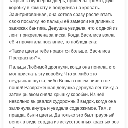
закрыв за курьером дверь, принесла громоздкую
коробку в комнату и водрузила на кровать.
Заинтригованная, она хотела сразу распечатать
свою посылку, но пальцы её замерли на длинных
завязках бантика. Девушка увидела, что к одной из
лент прикреплена записка. Когда Василиса взяла
её и прочитала послание, то побледнела:
«Такие цветы тебе нравятся больше, Василиса
Прекрасная?».
Пальцы Любимой дрогнули, когда она поняла, кто
мог прислать эту коробку. Что ж, либо это
неудачная шутка, либо Вовка совсем ничего не
понял! Раздражённая девушка дернула ленточку, а
затем рывком сняла крышку коробки. Из неё
невольно вырвался судорожный выдох, когда она
заглянула внутрь и увидела содержимое. Там, и,
правда, были цветы. Да только это был траурный
венок в виде сердца из искусственных красных роз