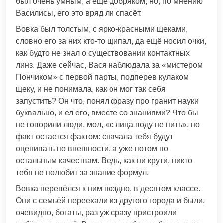
был очень умным, а ещё добряком, но, по мнению
Василисы, его это вряд ли спасёт.
Вовка был толстым, с ярко-красными щеками,
словно его за них кто-то щипал, да ещё носил очки,
как будто не знал о существовании контактных
линз. Даже сейчас, Вася наблюдала за «мистером
Пончиком» с первой парты, подперев кулаком
щеку, и не понимала, как он мог так себя
запустить? Он что, понял фразу про гранит науки
буквально, и ел его, вместе со знаниями? Что бы
не говорили люди, мол, «с лица воду не пить», но
факт остается фактом: сначала тебя будут
оценивать по внешности, а уже потом по
остальным качествам. Ведь, как ни крути, никто
тебя не полюбит за знание формул.
Вовка перевёлся к ним поздно, в десятом классе.
Они с семьёй переехали из другого города и были,
очевидно, богаты, раз уж сразу пристроили