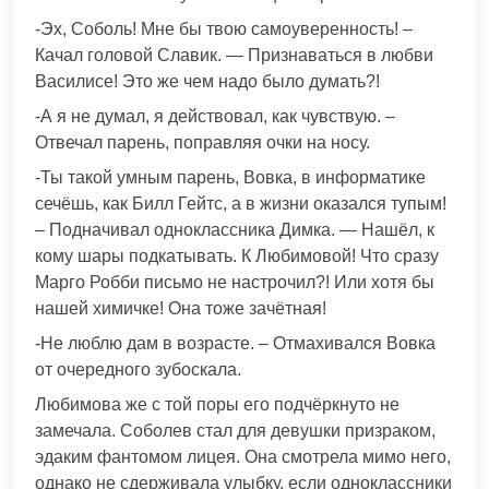
-Эх, Соболь! Мне бы твою самоуверенность! –
Качал головой Славик. — Признаваться в любви
Василисе! Это же чем надо было думать?!
-А я не думал, я действовал, как чувствую. –
Отвечал парень, поправляя очки на носу.
-Ты такой умным парень, Вовка, в информатике
сечёшь, как Билл Гейтс, а в жизни оказался тупым!
– Подначивал одноклассника Димка. — Нашёл, к
кому шары подкатывать. К Любимовой! Что сразу
Марго Робби письмо не настрочил?! Или хотя бы
нашей химичке! Она тоже зачётная!
-Не люблю дам в возрасте. – Отмахивался Вовка
от очередного зубоскала.
Любимова же с той поры его подчёркнуто не
замечала. Соболев стал для девушки призраком,
эдаким фантомом лицея. Она смотрела мимо него,
однако не сдерживала улыбку, если одноклассники