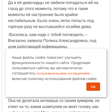
Да и её домочадцы не любили попадаться ей на
глаза до этого момента, потому что в такие
моменты её настроение было крайне
нестабильным. Было очень легко попасть под
горячую руку не выспавшейся хозяйки дома.
-Василиса, нам надо с тобой поговорить. –
Внезапно заявила Полина Александровна, под
шум работающей кофемашины.
Девушка подняла глаза от телефона, уловив
Наши файлы cookie помогают улучшить
напряженные ноты в голосе мамы. По кухне
функциональность нашего сайта. Продолжая
плавно распространялся аромат свежемолотых
пользоваться сайтом, вы автоматически
кофейных зёрен…
соглашаетесь
,
пользовательским соглашением
включая политику использования файлов cookie.
-Я бы предпочла, чтобы ты сначала сделала пару
Ок
глотков кофе, а то тон у тебя больно пугающий. –
Пошутила дочь, откладывая телефон в сторону.
Она не дочитала интервью со своим кумиром, но
ответ на то, каким шампунем он моет голову, как-