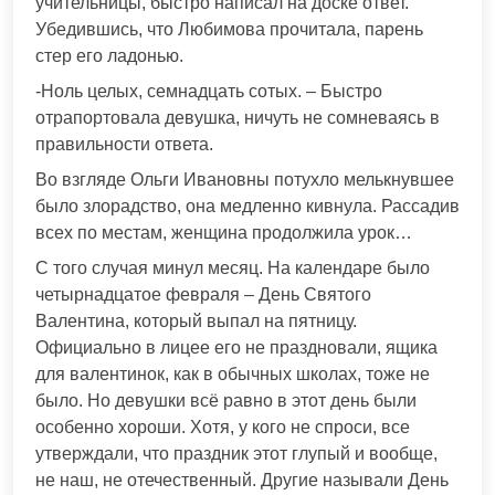
учительницы, быстро написал на доске ответ.
Убедившись, что Любимова прочитала, парень
стер его ладонью.
-Ноль целых, семнадцать сотых. – Быстро
отрапортовала девушка, ничуть не сомневаясь в
правильности ответа.
Во взгляде Ольги Ивановны потухло мелькнувшее
было злорадство, она медленно кивнула. Рассадив
всех по местам, женщина продолжила урок…
С того случая минул месяц. На календаре было
четырнадцатое февраля – День Святого
Валентина, который выпал на пятницу.
Официально в лицее его не праздновали, ящика
для валентинок, как в обычных школах, тоже не
было. Но девушки всё равно в этот день были
особенно хороши. Хотя, у кого не спроси, все
утверждали, что праздник этот глупый и вообще,
не наш, не отечественный. Другие называли День