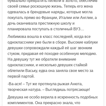
буквально превратить пилюли в золото, обеспечив
своей семье роскошную жизнь. Теперь его жена
одевалась в брендовые наряды, которые могла
покупать прямо во Франции, Италии или Англии, а
дочь оканчивала престижную школу и
планировала поступать в столичный ВУЗ…
Любимова вошла в класс последней, когда все
одноклассники уже были в сборе. Высокие каблуки
девушки сопровождали каждый её шаг звонким
стуком, придавая её походке особенную мелодию.
На девушку тут же обратили внимание
одноклассники, и несколько девушек стайкой
облепили Ваську, едва она заняла свое место за
первой партой.
-Ва-ася! – Тут же протянула рыжая Анюта,
творческая натура. – Выглядишь потрясающе!
Девушка не особо верила в искренность подобных
комплиментов. Она прекрасно знала, что