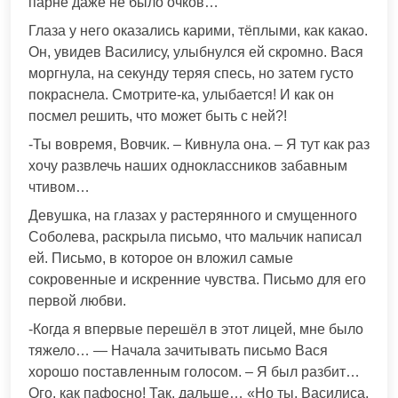
парне даже не было очков…
Глаза у него оказались карими, тёплыми, как какао.
Он, увидев Василису, улыбнулся ей скромно. Вася
моргнула, на секунду теряя спесь, но затем густо
покраснела. Смотрите-ка, улыбается! И как он
посмел решить, что может быть с ней?!
-Ты вовремя, Вовчик. – Кивнула она. – Я тут как раз
хочу развлечь наших одноклассников забавным
чтивом…
Девушка, на глазах у растерянного и смущенного
Соболева, раскрыла письмо, что мальчик написал
ей. Письмо, в которое он вложил самые
сокровенные и искренние чувства. Письмо для его
первой любви.
-Когда я впервые перешёл в этот лицей, мне было
тяжело… — Начала зачитывать письмо Вася
хорошо поставленным голосом. – Я был разбит…
Ого, как пафосно! Так, дальше… «Но ты, Василиса,