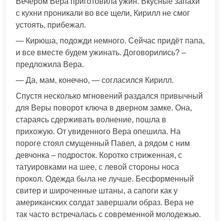
Вечером Вера приготовила ужин. Вкусные запахи
с кухни проникали во все щели, Кирилл не смог
устоять, прибежал.
— Кирюша, подожди немного. Сейчас придёт папа,
и все вместе будем ужинать. Договорились? –
предложила Вера.
— Да, мам, конечно, — согласился Кирилл.
Спустя несколько мгновений раздался привычный
для Веры поворот ключа в дверном замке. Она,
стараясь сдерживать волнение, пошла в
прихожую. От увиденного Вера опешила. На
пороге стоял смущенный Павел, а рядом с ним
девчонка – подросток. Коротко стриженная, с
татуировками на шее, с левой стороны носа
прокол. Одежда была не лучше. Бесформенный
свитер и широченные штаны, а сапоги как у
американских солдат завершали образ. Вера не
так часто встречалась с современной молодежью.