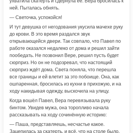
ухватила скатерть и сдёрнула её. Вера бросилась к
ней. Пыталась обнять.
— Светочка, успокойся!
И тут девушка от негодования укусила мачехе руку
до крови. В это время раздался звук
открывающейся двери. Так совпало, что Павел по
работе оказался недалеко от дома и решил зайти
пообедать. Не позвонил Вере, решил пусть будет
сюрприз. Но он не подозревал, что настоящий
сюрприз ждёт дома. Света поняла, что перешла
все границы и ей влетит за это побоище. Она, как
ошпаренная, бросилась из кухни в прихожую, и на
ходу накидывая одежду, выскочила на улицу.
Когда вошёл Павел, Вера перевязывала руку
бинтом. Увидев мужа, она торопливо начала
рассказывать на ходу сочинённую историю:
— Паша, представляешь, несчастье какое.
Зацепилась за скатерть, и всё, что на столе было,