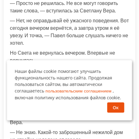
— Просто не решилась. Не все могут говорить
такие слова, — вступилась за Светлану Вера.
— Нет, не оправдывай её ужасного поведения. Вот
сегодня вечером вернётся, а завтра утром я её
увезу. И точка, — Павел больше слушать ничего не
хотел.
Но Света не вернулась вечером. Впервые не
вернулась…
И ночью тоже…
Наши файлы cookie помогают улучшить
функциональность нашего сайта. Продолжая
Лишь под утро раздался звонок мобильного
пользоваться сайтом, вы автоматически
телефона Веры.
соглашаетесь
,
пользовательским соглашением
включая политику использования файлов cookie.
— Вера…- чуть слышно прошептала Света – Я
замерзаю, не могу пошевелиться, приезжай.
Ок
— А куда, Светочка, куда? – испуганно спросила
Вера.
— Не знаю. Какой-то заброшенный нежилой дом