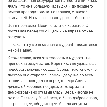
её из состояния безудержной наглости и цинизма.
Жаль, что она большую часть дня и до позднего
вечера проводит где-то, наверняка, с плохой
компанией. Но мы всё равно должны бороться.
Вот и проявился Верин стальной характер. Он
поставила перед собой цель и не вправе от неё
отступать.
— Какая ты у меня смелая и мудрая! – восхитился
женой Павел.
К сожалению, пока эта смелость и мудрость не
приносила результатов. Вере никак не удавалось
подобрать ключик к сердцу Светы. Тихо, спокойно,
ласково она старалась помочь девушке во всём:
готовила, приводила в порядок вещи Светы,
делала ей хорошие подарки, от которых та
демонстративно отказывалась. Вера никогда не
ругала Светлану. У неё всегда было доброе слово,
согревающее, ободряющее. А если девушка