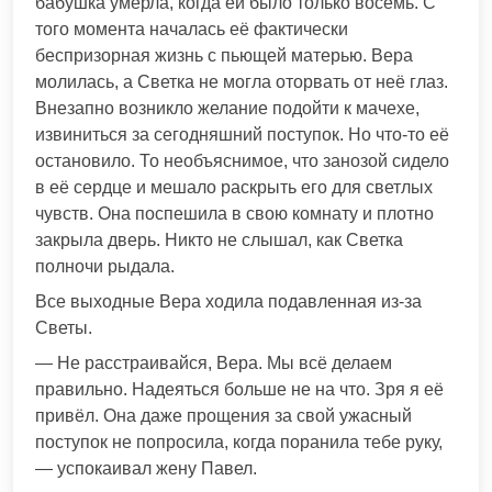
бабушка умерла, когда ей было только восемь. С
того момента началась её фактически
беспризорная жизнь с пьющей матерью. Вера
молилась, а Светка не могла оторвать от неё глаз.
Внезапно возникло желание подойти к мачехе,
извиниться за сегодняшний поступок. Но что-то её
остановило. То необъяснимое, что занозой сидело
в её сердце и мешало раскрыть его для светлых
чувств. Она поспешила в свою комнату и плотно
закрыла дверь. Никто не слышал, как Светка
полночи рыдала.
Все выходные Вера ходила подавленная из-за
Светы.
— Не расстраивайся, Вера. Мы всё делаем
правильно. Надеяться больше не на что. Зря я её
привёл. Она даже прощения за свой ужасный
поступок не попросила, когда поранила тебе руку,
— успокаивал жену Павел.