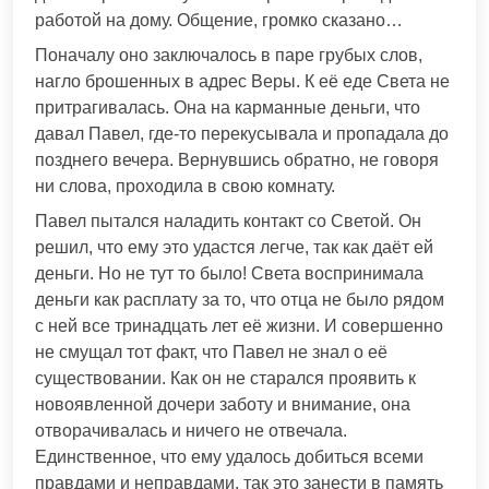
работой на дому. Общение, громко сказано…
Поначалу оно заключалось в паре грубых слов,
нагло брошенных в адрес Веры. К её еде Света не
притрагивалась. Она на карманные деньги, что
давал Павел, где-то перекусывала и пропадала до
позднего вечера. Вернувшись обратно, не говоря
ни слова, проходила в свою комнату.
Павел пытался наладить контакт со Светой. Он
решил, что ему это удастся легче, так как даёт ей
деньги. Но не тут то было! Света воспринимала
деньги как расплату за то, что отца не было рядом
с ней все тринадцать лет её жизни. И совершенно
не смущал тот факт, что Павел не знал о её
существовании. Как он не старался проявить к
новоявленной дочери заботу и внимание, она
отворачивалась и ничего не отвечала.
Единственное, что ему удалось добиться всеми
правдами и неправдами, так это занести в память