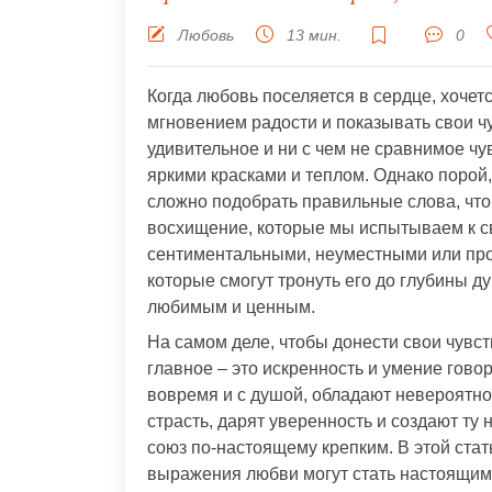
Любовь
13 мин.
0
Когда любовь поселяется в сердце, хочет
мгновением радости и показывать свои 
удивительное и ни с чем не сравнимое чу
яркими красками и теплом. Однако порой
сложно подобрать правильные слова, что
восхищение, которые мы испытываем к с
сентиментальными, неуместными или прос
которые смогут тронуть его до глубины д
любимым и ценным.
На самом деле, чтобы донести свои чувст
главное – это искренность и умение гово
вовремя и с душой, обладают невероятно
страсть, дарят уверенность и создают ту
союз по-настоящему крепким. В этой ста
выражения любви могут стать настоящим 