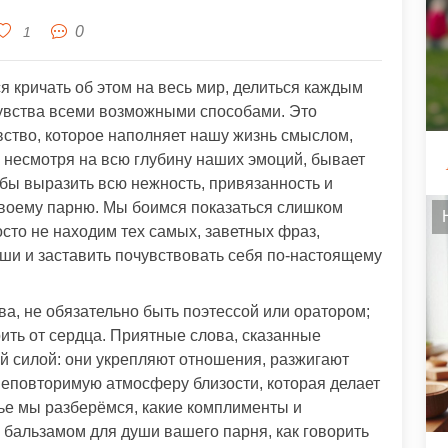
0
1
ся кричать об этом на весь мир, делиться каждым
чувства всеми возможными способами. Это
вство, которое наполняет нашу жизнь смыслом,
, несмотря на всю глубину наших эмоций, бывает
бы выразить всю нежность, привязанность и
воему парню. Мы боимся показаться слишком
то не находим тех самых, заветных фраз,
уши и заставить почувствовать себя по-настоящему
ва, не обязательно быть поэтессой или оратором;
рить от сердца. Приятные слова, сказанные
й силой: они укрепляют отношения, разжигают
 неповторимую атмосферу близости, которая делает
тье мы разберёмся, какие комплименты и
бальзамом для души вашего парня, как говорить