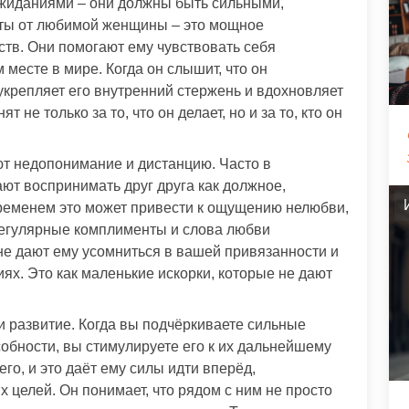
ожиданиями – они должны быть сильными,
ты от любимой женщины – это мощное
ств. Они помогают ему чувствовать себя
м месте в мире. Когда он слышит, что он
укрепляет его внутренний стержень и вдохновляет
т не только за то, что он делает, но и за то, кто он
т недопонимание и дистанцию. Часто в
т воспринимать друг друга как должное,
временем это может привести к ощущению нелюбви,
Регулярные комплименты и слова любви
не дают ему усомниться в вашей привязанности и
ях. Это как маленькие искорки, которые не дают
и развитие. Когда вы подчёркиваете сильные
собности, вы стимулируете его к их дальнейшему
его, и это даёт ему силы идти вперёд,
х целей. Он понимает, что рядом с ним не просто