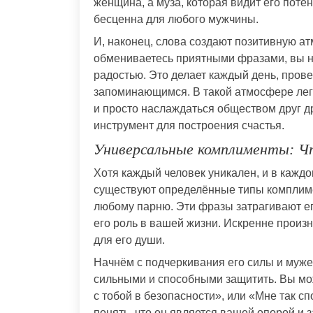
женщина, а муза, которая видит его поте
бесценна для любого мужчины.
И, наконец, слова создают позитивную а
обмениваетесь приятными фразами, вы н
радостью. Это делает каждый день, пров
запоминающимся. В такой атмосфере лег
и просто наслаждаться обществом друг др
инструмент для построения счастья.
Универсальные комплименты: Ч
Хотя каждый человек уникален, и в кажд
существуют определённые типы комплиме
любому парню. Эти фразы затрагивают ег
его роль в вашей жизни. Искренне произ
для его души.
Начнём с подчеркивания его силы и муже
сильными и способными защитить. Вы мож
с тобой в безопасности», или «Мне так с
понять, что он является вашей опорой и 