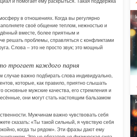
нциал и помогает ему раскрыться. Такая поддержка
тмосферу в отношениях. Когда вы регулярно
аполняете своё общение теплом, нежностью и
едённый вместе, более приятным и
че решать проблемы, справляться с конфликтами
уга. Слова – это не просто звук; это мощный
то трогает каждого парня
ом случае важно подбирать слова индивидуально,
нтов, которые, как правило, приятно слышать
о основные мужские качества, его стремления и
несённые, они могут стать настоящим бальзамом
ственности. Мужчинам важно чувствовать себя
ете сказать: «Ты такой сильный, я чувствую себя
покойно, когда ты рядом». Эти фразы дают ему
защитником. Это не обязательно физическая сила,