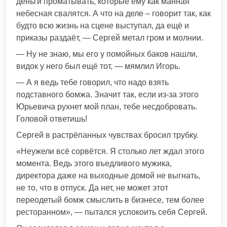
деньги проматывать, которые ему как манная
небесная свалятся. А что на деле – говорит так, как
будто всю жизнь на сцене выступал, да ещё и
приказы раздаёт, — Сергей метал гром и молнии.
— Ну не знаю, мы его у помойных баков нашли,
видок у него был ещё тот, — мямлил Игорь.
— А я ведь тебе говорил, что надо взять
подставного бомжа. Значит так, если из-за этого
Юрьевича рухнет мой план, тебе несдобровать.
Головой ответишь!
Сергей в растрёпанных чувствах бросил трубку.
«Неужели всё сорвётся. Я столько лет ждал этого
момента. Ведь этого въедливого мужика,
директора даже на выходные домой не выгнать,
не то, что в отпуск. Да нет, не может этот
переодетый бомж смыслить в бизнесе, тем более
ресторанном», — пытался успокоить себя Сергей.