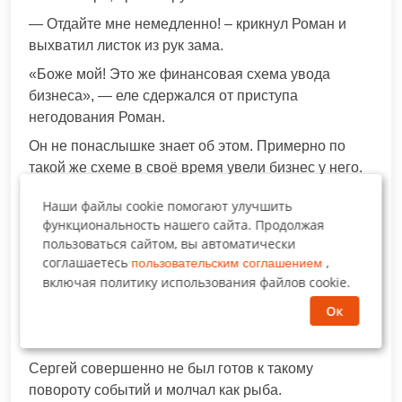
— Отдайте мне немедленно! – крикнул Роман и
выхватил листок из рук зама.
«Боже мой! Это же финансовая схема увода
бизнеса», — еле сдержался от приступа
негодования Роман.
Он не понаслышке знает об этом. Примерно по
такой же схеме в своё время увели бизнес у него.
Что он пережил тогда, врагу не пожелаешь.
Наши файлы cookie помогают улучшить
«Не допущу повторения, никогда! Похоже, он мне
функциональность нашего сайта. Продолжая
не оставил выбора».
пользоваться сайтом, вы автоматически
соглашаетесь
,
пользовательским соглашением
Роман в считанные секунды принял серьёзное
включая политику использования файлов cookie.
решение.
Ок
— Кому Вы пытаетесь продать бизнес, отвечайте
немедленно! – гневно крикнул Роман Юрьевич.
Сергей совершенно не был готов к такому
повороту событий и молчал как рыба.