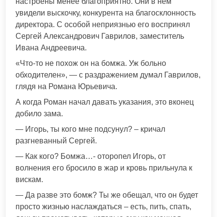
настроены менее благоприятно. Они в нём
увидели выскочку, конкурента на благосклонность
директора. С особой неприязнью его воспринял
Сергей Александрович Гаврилов, заместитель
Ивана Андреевича.
«Что-то не похож он на бомжа. Уж больно
обходителен», — с раздражением думал Гаврилов,
глядя на Романа Юрьевича.
А когда Роман начал давать указания, это вконец
добило зама.
— Игорь, ты кого мне подсунул? – кричал
разгневанный Сергей.
— Как кого? Бомжа…- оторопел Игорь, от
волнения его бросило в жар и кровь прильнула к
вискам.
— Да разве это бомж? Ты же обещал, что он будет
просто жизнью наслаждаться – есть, пить, спать,