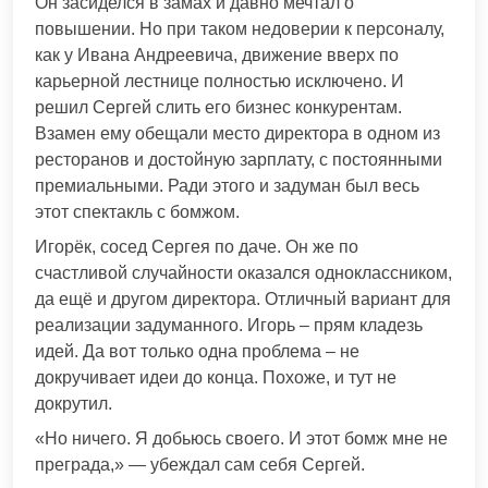
Он засиделся в замах и давно мечтал о
повышении. Но при таком недоверии к персоналу,
как у Ивана Андреевича, движение вверх по
карьерной лестнице полностью исключено. И
решил Сергей слить его бизнес конкурентам.
Взамен ему обещали место директора в одном из
ресторанов и достойную зарплату, с постоянными
премиальными. Ради этого и задуман был весь
этот спектакль с бомжом.
Игорёк, сосед Сергея по даче. Он же по
счастливой случайности оказался одноклассником,
да ещё и другом директора. Отличный вариант для
реализации задуманного. Игорь – прям кладезь
идей. Да вот только одна проблема – не
докручивает идеи до конца. Похоже, и тут не
докрутил.
«Но ничего. Я добьюсь своего. И этот бомж мне не
преграда,» — убеждал сам себя Сергей.