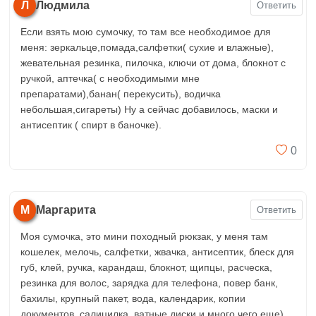
Л
Людмила
Ответить
Если взять мою сумочку, то там все необходимое для
меня: зеркальце,помада,салфетки( сухие и влажные),
жевательная резинка, пилочка, ключи от дома, блокнот с
ручкой, аптечка( с необходимыми мне
препаратами),банан( перекусить), водичка
небольшая,сигареты) Ну а сейчас добавилось, маски и
антисептик ( спирт в баночке).
0
М
Маргарита
Ответить
Моя сумочка, это мини походный рюкзак, у меня там
кошелек, мелочь, салфетки, жвачка, антисептик, блеск для
губ, клей, ручка, карандаш, блокнот, щипцы, расческа,
резинка для волос, зарядка для телефона, повер банк,
бахилы, крупный пакет, вода, календарик, копии
документов, салицилка, ватные диски и много чего еще)