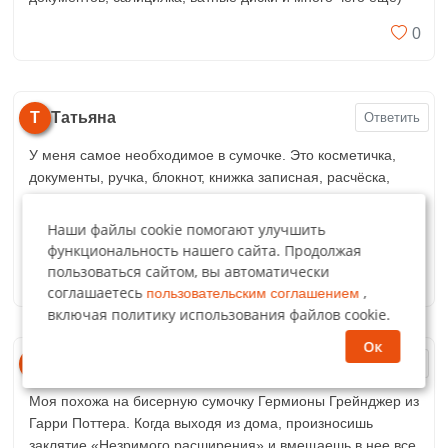
0
Т
Татьяна
Ответить
У меня самое необходимое в сумочке. Это косметичка,
документы, ручка, блокнот, книжка записная, расчёска,
зеркальце с подсветкой, ключи, телефон, влажные
салфетки, пакет,небольшой набор лекарств, особенно
Наши файлы cookie помогают улучшить
если я в дороге.
функциональность нашего сайта. Продолжая
пользоваться сайтом, вы автоматически
0
соглашаетесь
,
пользовательским соглашением
включая политику использования файлов cookie.
Ок
О
Ольга
Ответить
Моя похожа на бисерную сумочку Гермионы Грейнджер из
Гарри Поттера. Когда выходя из дома, произносишь
заклятие «Незримого расширения» и вмещаешь в нее все