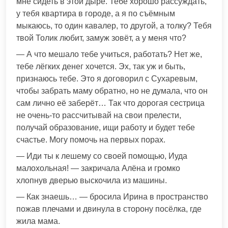
мне сидеть в этой дыре. Тебе хорошо рассуждать,
у тебя квартира в городе, а я по съёмным
мыкаюсь, то один кавалер, то другой, а толку? Тебя
твой Толик любит, замуж зовёт, а у меня что?
— А что мешало тебе учиться, работать? Нет же,
тебе лёгких денег хочется. Эх, так уж и быть,
признаюсь тебе. Это я договорил с Сухаревым,
чтобы забрать маму обратно, но не думала, что он
сам лично её заберёт… Так что дорогая сестрица
не очень-то рассчитывай на свои прелести,
получай образование, ищи работу и будет тебе
счастье. Могу помочь на первых порах.
— Иди ты к лешему со своей помощью, Иуда
малохольная! — закричала Алёна и громко
хлопнув дверью выскочила из машины.
— Как знаешь… — бросила Ирина в пространство
пожав плечами и двинула в сторону посёлка, где
жила мама.