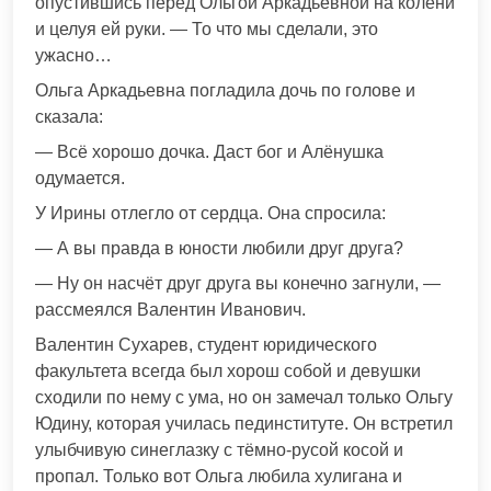
опустившись перед Ольгой Аркадьевной на колени
и целуя ей руки. — То что мы сделали, это
ужасно…
Ольга Аркадьевна погладила дочь по голове и
сказала:
— Всё хорошо дочка. Даст бог и Алёнушка
одумается.
У Ирины отлегло от сердца. Она спросила:
— А вы правда в юности любили друг друга?
— Ну он насчёт друг друга вы конечно загнули, —
рассмеялся Валентин Иванович.
Валентин Сухарев, студент юридического
факультета всегда был хорош собой и девушки
сходили по нему с ума, но он замечал только Ольгу
Юдину, которая училась пединституте. Он встретил
улыбчивую синеглазку с тёмно-русой косой и
пропал. Только вот Ольга любила хулигана и