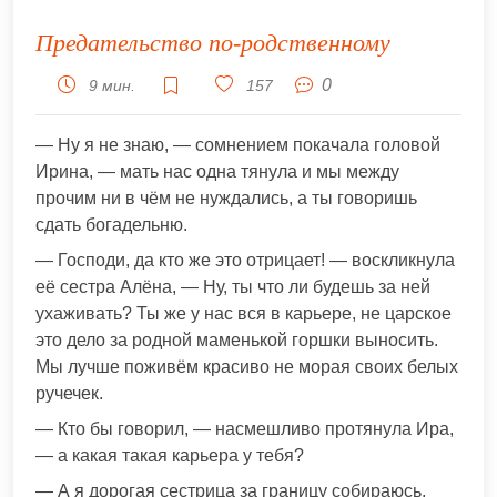
Предательство по-родственному
0
9 мин.
157
— Ну я не знаю, — сомнением покачала головой
Ирина, — мать нас одна тянула и мы между
прочим ни в чём не нуждались, а ты говоришь
сдать богадельню.
— Господи, да кто же это отрицает! — воскликнула
её сестра Алёна, — Ну, ты что ли будешь за ней
ухаживать? Ты же у нас вся в карьере, не царское
это дело за родной маменькой горшки выносить.
Мы лучше поживём красиво не морая своих белых
ручечек.
— Кто бы говорил, — насмешливо протянула Ира,
— а какая такая карьера у тебя?
— А я дорогая сестрица за границу собираюсь,