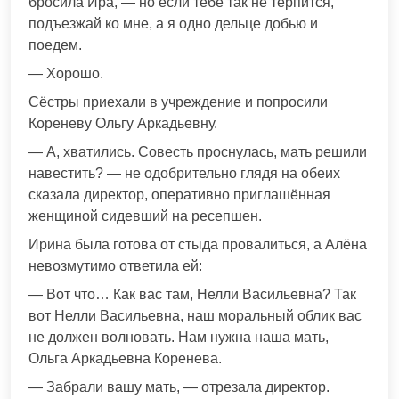
бросила Ира, — но если тебе так не терпится,
подъезжай ко мне, а я одно дельце добью и
поедем.
— Хорошо.
Сёстры приехали в учреждение и попросили
Кореневу Ольгу Аркадьевну.
— А, хватились. Совесть проснулась, мать решили
навестить? — не одобрительно глядя на обеих
сказала директор, оперативно приглашённая
женщиной сидевший на ресепшен.
Ирина была готова от стыда провалиться, а Алёна
невозмутимо ответила ей:
— Вот что… Как вас там, Нелли Васильевна? Так
вот Нелли Васильевна, наш моральный облик вас
не должен волновать. Нам нужна наша мать,
Ольга Аркадьевна Коренева.
— Забрали вашу мать, — отрезала директор.