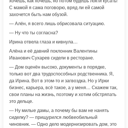
хочешь, как хочешь, но потом будешь локти кусать!
С мамой я сама поговорю, вряд ли ей самой
захочется быть нам обузой.
— Алён, я всего лишь обрисовала ситуацию.
— Ну что ты согласна?
Ирина отвела глаза и кивнула…
Алёна и её давний поклонник Валентины
Иванович Сухарев сидели в ресторане.
— Дом оценён высоко, документы в порядке,
только вот два трудоспособных родственника. Я,
да Ирина. Вот в этом-то и загвоздка. Но у Ирки
бизнес, карьера, всё такое, а у меня… Скажем так,
свои планы на жизнь, поэтому и хотим обстряпать
это дельце.
— Ну милые дамы, а почему бы вам не нанять
сиделку? — прищурился любвеобильный
чиновник. — Одно дело модернизировать дом, это