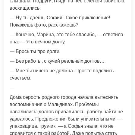
слышала. Подруги, глядя на неё с лёгкой завистью,
восхищались:
— Ну ты даёшь, София! Такое приключение!
Покажешь фото, расскажешь?
— Конечно, Марина, это тебе спасибо, — ответила
она. — Я в вечном долгу.
— Брось ты про долги!
— Без работы, с кучей реальных долгов…
— Мне ты ничего не должна. Просто поделись
счастьем.
—
Дома серость родного города начала вытеснять
воспоминания о Мальдивах. Проблемы
навалились: долгов прибавилось, работу найти не
удавалось. Предложения были унизительными —
упаковщица, грузчик, — а Софья знала, что не
справится с такой работой. Даже попытка стать