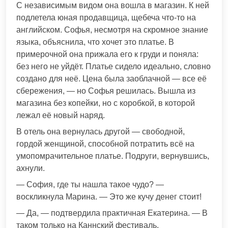
С независимым видом она вошла в магазин. К ней
подлетела юная продавщица, щебеча что-то на
английском. Софья, несмотря на скромное знание
языка, объяснила, что хочет это платье. В
примерочной она прижала его к груди и поняла:
без него не уйдёт. Платье сидело идеально, словно
создано для неё. Цена была заоблачной — все её
сбережения, — но Софья решилась. Вышла из
магазина без копейки, но с коробкой, в которой
лежал её новый наряд.
В отель она вернулась другой — свободной,
гордой женщиной, способной потратить всё на
умопомрачительное платье. Подруги, вернувшись,
ахнули.
— София, где ты нашла такое чудо? —
воскликнула Марина. — Это же кучу денег стоит!
— Да, — подтвердила практичная Екатерина. — В
таком только на Каннский фестиваль.