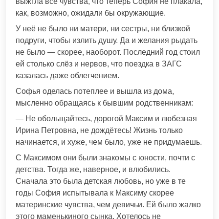
выжгла все чувства, что теперь София не плакала,
как, возможно, ожидали бы окружающие.
У неё не было ни матери, ни сестры, ни близкой
подруги, чтобы излить душу. Да и желания рыдать
не было — скорее, наоборот. Последний год стоил
ей столько слёз и нервов, что поездка в ЗАГС
казалась даже облегчением.
Софья оделась потеплее и вышла из дома,
мысленно обращаясь к бывшим родственникам:
— Не обольщайтесь, дорогой Максим и любезная
Ирина Петровна, не дождётесь! Жизнь только
начинается, и хуже, чем было, уже не придумаешь.
С Максимом они были знакомы с юности, почти с
детства. Тогда же, наверное, и влюбились.
Сначала это была детская любовь, но уже в те
годы София испытывала к Максиму скорее
материнские чувства, чем девичьи. Ей было жалко
этого маменькиного сынка. Хотелось не