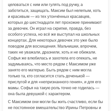
целоваться с ним или гулять под ручку, а
заботиться, защищать. Максим был нелепым, хоть
и красивым — из тех утончённых красавцев,
которых до шестнадцати лет прохожие принимают
за девочек. Он играл на скрипке, правда, без
особого успеха, но всё же выступал на школьных
концертах. Для некоторых девочек это уже было
поводом для восхищения. Мальчишки, впрочем,
таких не уважали, дразнили, хоть и не обижали.
Софья же влюбилась и захотела его опекать, не
задумываясь, что место рядом с Максимом уже
занято его матерью. Быть рядом с ним могла
только та, кто согласится стать доченькой —
прислугой и для «непризнанного гения», и для его
мамы. Софья на такую роль точно не годилась —
она была девушкой с характером.
С Максимом они могли бы жить счастливо, если бы
не постоянное вмешательство Ирины Петровны и