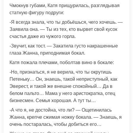
Чмокнув губами, Катя прищурилась, разглядывая
статную фигуру подруги:
-Я всегда знала, что ты добьёшься, чего хочешь. —
Заявила она. — Ты из тех, кто вырвет свой кусок
счастья даже из чужого горла.
-Звучит, как тост. — Закатила густо накрашенные
глаза Жанна, приподнимая бокал.
Катя пожала плечами, поболтав вино в бокале:
-Но, признаться, я не верила, что ты окрутишь
Петеньку… Он, знаешь, такой неприступный, как
Эверест, и такой же внешне спокойный… Да в
белом пальто… Мама у него аристократка, отец
бизнесмен. Семья хорошая. А тут ты…
-А что я, не достойна, что ли? — Ощетинилась
Жанна, крепче сжимая ножку бокала. — Знаешь, я
очень постаралась, чтобы добиться его…