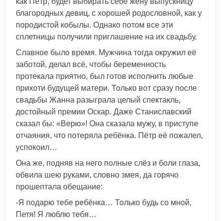
как Пётр, будет выбирать себе жену выпускницу
благородных девиц, с хорошей родословной, как у
породистой кобылы. Однако потом все эти
сплетницы получили приглашение на их свадьбу.
Славное было время. Мужчина тогда окружил её
заботой, делал всё, чтобы беременность
протекала приятно, был готов исполнить любые
прихоти будущей матери. Только вот сразу после
свадьбы Жанна разыграла целый спектакль,
достойный премии Оскар. Даже Станиславский
сказал бы: «Верю»! Она сказала мужу, в приступе
отчаяния, что потеряла ребёнка. Пётр её пожалел,
успокоил…
Она же, подняв на него полные слёз и боли глаза,
обвила шею руками, словно змея, да горячо
прошептала обещание:
-Я подарю тебе ребёнка… Только будь со мной,
Петя! Я люблю тебя…