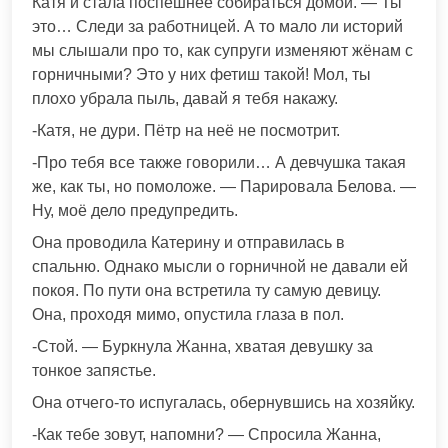
Катя и стала поспешнее собираться домой. — Ты
это… Следи за работницей. А то мало ли историй
мы слышали про то, как супруги изменяют жёнам с
горничными? Это у них фетиш такой! Мол, ты
плохо убрала пыль, давай я тебя накажу.
-Катя, не дури. Пётр на неё не посмотрит.
-Про тебя все также говорили… А девчушка такая
же, как ты, но помоложе. — Парировала Белова. —
Ну, моё дело предупредить.
Она проводила Катерину и отправилась в
спальню. Однако мысли о горничной не давали ей
покоя. По пути она встретила ту самую девицу.
Она, проходя мимо, опустила глаза в пол.
-Стой. — Буркнула Жанна, хватая девушку за
тонкое запястье.
Она отчего-то испугалась, обернувшись на хозяйку.
-Как тебе зовут, напомни? — Спросила Жанна,