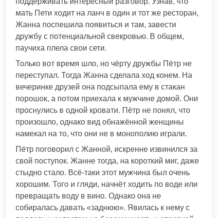
поддерживать интересный разговор. Узнав, что
мать Пети ходит на ланч в один и тот же ресторан,
Жанна поспешила появиться и там, завести
дружбу с потенциальной свекровью. В общем,
паучиха плела свои сети.
Только вот время шло, но чёрту дружбы Пётр не
переступал. Тогда Жанна сделала ход конем. На
вечеринке друзей она подсыпала ему в стакан
порошок, а потом приехала к мужчине домой. Они
проснулись в одной кровати. Пётр не понял, что
произошло, однако вид обнажённой женщины
намекал на то, что они не в монополию играли.
Пётр поговорил с Жанной, искренне извинился за
свой поступок. Жанне тогда, на короткий миг, даже
стыдно стало. Всё-таки этот мужчина был очень
хорошим. Того и гляди, начнёт ходить по воде или
превращать воду в вино. Однако она не
собиралась давать «заднюю». Явилась к нему с