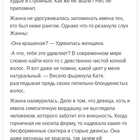
худые и стройные. Как же её звали? Нет, не
припомнит.
Жанна не удосуживалась запоминать имена тех,
кто был ниже рангом. Однако что-то резануло слух
Жанны:
-Она крашеная? — Удивилась женщина.
-А что, тебя это удивляет? В современном мире
сложно найти кого-то с девственно чистой копной
волос. Я вот даже не помню, какой цвет у меня
натуральный. — Весело фыркнула Катя,
разглядывая прядь своих пепельно-блондинистых
волос.
Жанна нахмурилась. Дело в том, что девица, хоть и
имела симпатичную мордашку, не выглядела
человеком, которого заботит его внешность. Когда
горничная не носила форму, то надевала какие-то
бесформенные свитера и старые джинсы. Она
даже ресницы не красила, так зачем ей