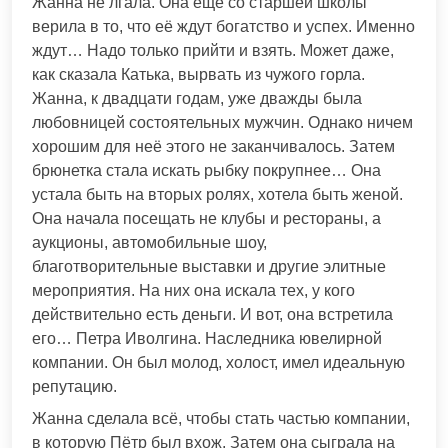
Жанна не лгала. Она ещё со старшей школы
верила в то, что её ждут богатство и успех. Именно
ждут… Надо только прийти и взять. Может даже,
как сказала Катька, вырвать из чужого горла.
Жанна, к двадцати годам, уже дважды была
любовницей состоятельных мужчин. Однако ничем
хорошим для неё этого не заканчивалось. Затем
брюнетка стала искать рыбку покрупнее… Она
устала быть на вторых ролях, хотела быть женой.
Она начала посещать не клубы и рестораны, а
аукционы, автомобильные шоу,
благотворительные выставки и другие элитные
мероприятия. На них она искала тех, у кого
действительно есть деньги. И вот, она встретила
его… Петра Иволгина. Наследника ювелирной
компании. Он был молод, холост, имел идеальную
репутацию.
Жанна сделала всё, чтобы стать частью компании,
в которую Пётр был вхож. Затем она сыграла на