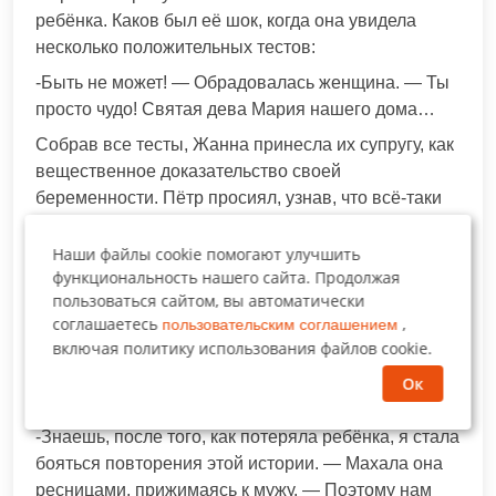
ребёнка. Каков был её шок, когда она увидела
несколько положительных тестов:
-Быть не может! — Обрадовалась женщина. — Ты
просто чудо! Святая дева Мария нашего дома…
Собрав все тесты, Жанна принесла их супругу, как
вещественное доказательство своей
беременности. Пётр просиял, узнав, что всё-таки
станет отцом…
Наши файлы cookie помогают улучшить
Началась череда лжи…
функциональность нашего сайта. Продолжая
Жанна спрятала горничную в съёмной квартире, а
пользоваться сайтом, вы автоматически
сама прикидывалась беременной перед мужем.
соглашаетесь
,
пользовательским соглашением
включая политику использования файлов cookie.
Она носила накладной живот, не разрешая
мужчине трогать себя, ссылаясь на то, что врач
Ок
предписал половой покой:
-Знаешь, после того, как потеряла ребёнка, я стала
бояться повторения этой истории. — Махала она
ресницами, прижимаясь к мужу. — Поэтому нам