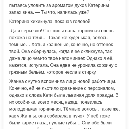
пытаясь уловить за ароматом духов Катерины
запах вина. — Ты что, напилась уже?
Катерина хихикнула, покачав головой:
-Да я серьёзно! Со спины ваша горничная очень
похожа на тебя… Такая же худенькая, волосы
тёмные… Хоть и крашеные, конечно, но оттенок
твой. Она обернулась, когда я её окликнула, так
даже лицо чем-то твоё напоминает. Однако я её,
кажется, испугала. Она едва не уронила корзину с
грязным бельём, которое несла в стирку.
Жанна смутно вспомнила лицо новой работницы.
Конечно, ей не льстило сравнение с персоналом,
однако в слова Кати была львиная доля правды. В
их особняке, всего месяц назад, появилась
молоденькая горничная. Тёмные волосы, такие же,
как у Жанны, она собирала в пучок. У неё тоже
были карие глаза, пухлые губы… Они обе были