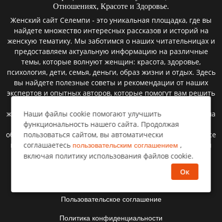
Отношениях, Красоте и Здоровье.
Женский сайт Селемпи - это уникальная площадка, где вы
найдете множество интересных рассказов и историй на
женскую тематику. Мы заботимся о наших читательницах и
предоставляем актуальную информацию на различные
темы, которые волнуют женщин: красота, здоровье,
психология, дети, семья, деньги, образ жизни и отдых. Здесь
вы найдете полезные советы и рекомендации от наших
экспертов и опытных авторов, которые помогут вам решить
множество жизненных вопросов. Мы верим, что каждая
Наши файлы cookie помогают улучшить
женщина заслуживает быть счастливой и успешной, и наша
функциональность нашего сайта. Продолжая
цель - помочь вам достичь этого. Мы постоянно
пользоваться сайтом, вы автоматически
обновляемся и расширяем свой контент, чтобы быть в курсе
соглашаетесь
,
всех новостей и тенденций. Читайте нас, делитесь с нами
пользовательским соглашением
своими историями и впечатлениями, и будьте всегда в
включая политику использования файлов cookie.
курсе последних событий на нашем женском сайте.
Ок
Пользовательское соглашение
Политика конфиденциальности