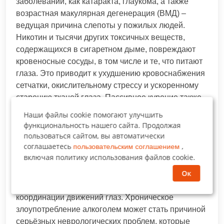
заболеваний, как катаракта, глаукома, а также
возрастная макулярная дегенерация (ВМД) –
ведущая причина слепоты у пожилых людей.
Никотин и тысячи других токсичных веществ,
содержащихся в сигаретном дыме, повреждают
кровеносные сосуды, в том числе и те, что питают
глаза. Это приводит к ухудшению кровоснабжения
сетчатки, окислительному стрессу и ускоренному
старению тканей глаза. Пассивное курение также
вредно, поэтому старайтесь избегать
Наши файлы cookie помогают улучшить
задымлённых помещений.
функциональность нашего сайта. Продолжая
пользоваться сайтом, вы автоматически
Чрезмерное употребление алкоголя также
соглашаетесь
,
пользовательским соглашением
негативно влияет на зрение. Алкоголь нарушает
включая политику использования файлов cookie.
работу нервной системы, включая зрительный
Ок
нерв, и может приводить к временному ухудшению
зрения, двоению в глазах и нарушению
координации движений глаз. Хроническое
злоупотребление алкоголем может стать причиной
серьёзных неврологических проблем, которые