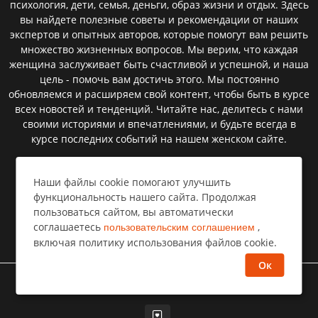
психология, дети, семья, деньги, образ жизни и отдых. Здесь
вы найдете полезные советы и рекомендации от наших
экспертов и опытных авторов, которые помогут вам решить
множество жизненных вопросов. Мы верим, что каждая
женщина заслуживает быть счастливой и успешной, и наша
цель - помочь вам достичь этого. Мы постоянно
обновляемся и расширяем свой контент, чтобы быть в курсе
всех новостей и тенденций. Читайте нас, делитесь с нами
своими историями и впечатлениями, и будьте всегда в
курсе последних событий на нашем женском сайте.
Наши файлы cookie помогают улучшить
Пользовательское соглашение
функциональность нашего сайта. Продолжая
пользоваться сайтом, вы автоматически
Политика конфиденциальности
соглашаетесь
,
пользовательским соглашением
Правообладателям⁣
включая политику использования файлов cookie.
Ок
©
Все права защищены
Селемпи
2026 год
Изображения сайта