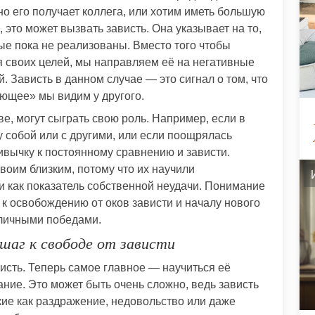
о его получает коллега, или хотим иметь большую
 это может вызвать зависть. Она указывает на то,
рые пока не реализованы. Вместо того чтобы
я своих целей, мы направляем её на негативные
 Зависть в данном случае — это сигнал о том, что
тающее» мы видим у другого.
е, могут сыграть свою роль. Например, если в
 собой или с другими, или если поощрялась
ивычку к постоянному сравнению и зависти.
воим близким, потому что их научили
ли как показатель собственной неудачи. Понимание
к освобождению от оков зависти и началу нового
 личными победами.
шаг к свободе от зависти
висть. Теперь самое главное — научиться её
ние. Это может быть очень сложно, ведь зависть
акие как раздражение, недовольство или даже