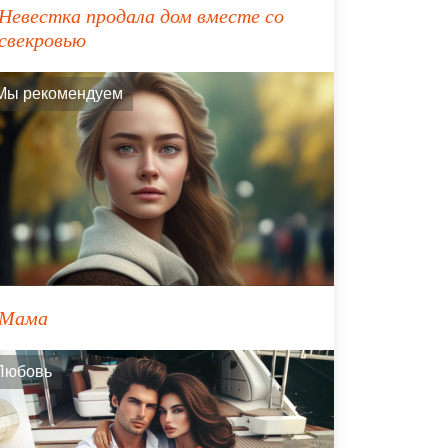
Невестка продала дом вместе со
свекровью
Мы рекомендуем
Мама
Любовь