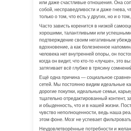
или даже счастливые отношения. Она со
собой, несправедливости и даже гнева, что
только о том, что есть у других, но и о т
Часто зависть коренится в низкой самооц
хорошими, талантливыми или успешными,
подтверждение своим негативным убежде
вдохновение, а как болезненное напомин
человека нет внутренней опоры, он пост
когда он видит, что кто-то «лучше», это 
затягивает всё глубже в трясину сомнени
Ещё одна причина — социальное сравнен
сетей. Мы постоянно видим идеальные кар
дорогие покупки, идеальные семьи, карь
тщательно отредактированный контент, з
и обыденность, что и в нашей жизни. По
чувство неполноценности, ведь наша реа
этом фоне. Мозг не успевает фильтроват
Неудовлетворённые потребности и желан