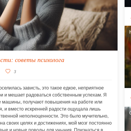
исти: советы психолога
3
оселилась зависть, это такое едкое, неприятное
три и мешает радоваться собственным успехам. Я
е машины, получают повышения на работе или
я, и вместо искренней радости ощущала лишь
ственной неполноценности. Это было мучительно,
 на своих целях и достижениях, мой мозг постоянно
овые и новые поводы для уныния. Признаться в