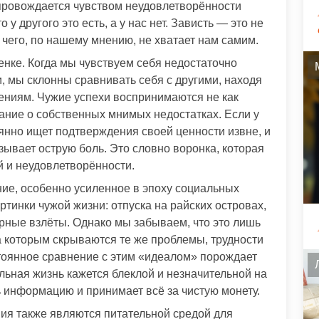
провождается чувством неудовлетворённости
 у другого это есть, а у нас нет. Зависть — это не
ом, чего, по нашему мнению, не хватает нам самим.
енке. Когда мы чувствуем себя недостаточно
 мы склонны сравнивать себя с другими, находя
ниям. Чужие успехи воспринимаются не как
ание о собственных мнимых недостатках. Если у
оянно ищет подтверждения своей ценности извне, и
вызывает острую боль. Это словно воронка, которая
й и неудовлетворённости.
ие, особенно усиленное в эпоху социальных
тинки чужой жизни: отпуска на райских островах,
ерные взлёты. Однако мы забываем, что это лишь
а которым скрываются те же проблемы, трудности
стоянное сравнение с этим «идеалом» порождает
льная жизнь кажется блеклой и незначительной на
ь информацию и принимает всё за чистую монету.
ия также являются питательной средой для