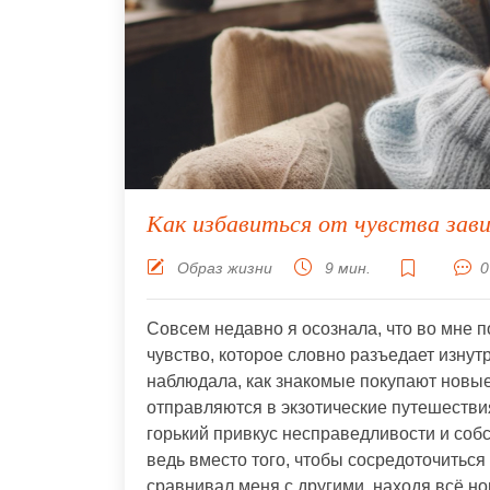
Как избавиться от чувства зав
Образ жизни
9 мин.
0
Совсем недавно я осознала, что во мне п
чувство, которое словно разъедает изну
наблюдала, как знакомые покупают новы
отправляются в экзотические путешестви
горький привкус несправедливости и соб
ведь вместо того, чтобы сосредоточиться
сравнивал меня с другими, находя всё н