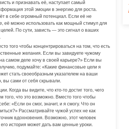
висть и признавать её, наступает самый
формация этой эмоции в энергию для роста.
сёт в себе огромный потенциал. Если её не
е, её можно использовать как мощный стимул для
елей. По сути, зависть — это сигнал о ваших
.
сто того чтобы концентрироваться на том, что есть
обственные желания. Если вы завидуете чужому
 на самом деле хочу в своей карьере?» Если вы
олучию, подумайте: «Какие финансовые цели я
ожет стать своеобразным указателем на ваши
, вы сами от себя скрывали.
и. Когда вы видите, что кто-то достиг того, чего
м того, что это возможно. Вместо того чтобы
ебе: «Если он смог, значит, и я смогу. Что он
учиться?» Рассматривайте чужой успех не как
сточник вдохновения. Возможно, этот человек
и его история может дать вам ценные уроки.