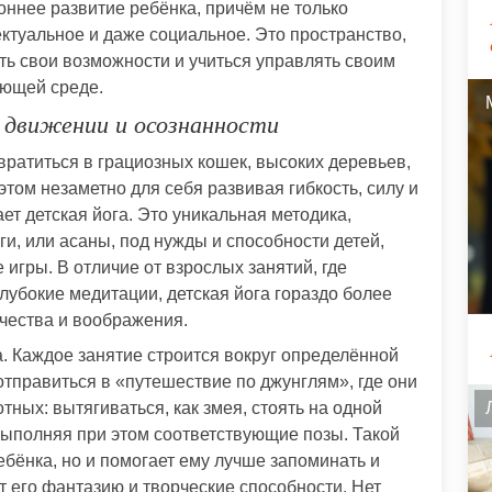
ннее развитие ребёнка, причём не только
ктуальное и даже социальное. Это пространство,
ть свои возможности и учиться управлять своим
ающей среде.
в движении и осознанности
евратиться в грациозных кошек, высоких деревьев,
этом незаметно для себя развивая гибкость, силу и
т детская йога. Это уникальная методика,
ги, или асаны, под нужды и способности детей,
игры. В отличие от взрослых занятий, где
глубокие медитации, детская йога гораздо более
чества и воображения.
а. Каждое занятие строится вокруг определённой
отправиться в «путешествие по джунглям», где они
ных: вытягиваться, как змея, стоять на одной
, выполняя при этом соответствующие позы. Такой
бёнка, но и помогает ему лучше запоминать и
т его фантазию и творческие способности. Нет