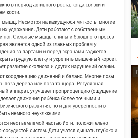
но в период активного роста, когда связки и
м кости.
и мышц. Несмотря на кажущуюся мягкость, многие
я их удержания. Дети работают с собственным
 и ног. Сильные мышцы спины и брюшного пресса
орая является одной из главных проблем у
идения за партами и перед экранами гаджетов.
крыть грудную клетку и укрепить мышечный корсет,
т развитие сколиоза и других нарушений осанки.
ют координацию движений и баланс. Многие позы
, поза дерева или поза танцора. Регулярная
рный аппарат, улучшает проприоцепцию (ощущение
и делает движения ребёнка более точными и
физического развития, но и для уверенности в
 быть немного неуклюжими.
тся неотъемлемой частью йоги, положительно
-сосудистой систем. Дети учатся дышать глубоко и
 Это насыщает кровь кислородом, улучшает