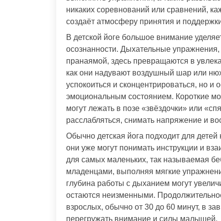
никаких соревнований или сравнений, ка
создаёт атмосферу принятия и поддержки
В детской йоге большое внимание уделяет
осознанности. Дыхательные упражнения,
пранаямой, здесь превращаются в увлека
как они надувают воздушный шар или нюх
успокоиться и сконцентрироваться, но и
эмоциональным состоянием. Короткие мом
могут лежать в позе «звёздочки» или «сп
расслабляться, снимать напряжение и во
Обычно детская йога подходит для детей 
они уже могут понимать инструкции и вза
для самых маленьких, так называемая беб
младенцами, выполняя мягкие упражнени
глубина работы с дыханием могут увелич
остаются неизменными. Продолжительност
взрослых, обычно от 30 до 60 минут, в за
перегружать внимание и силы малышей.