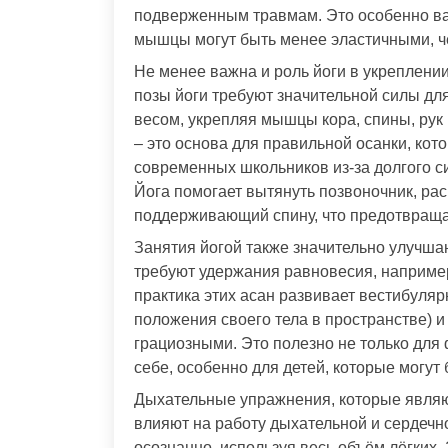
подверженным травмам. Это особенно важ
мышцы могут быть менее эластичными, че
Не менее важна и роль йоги в укреплени
позы йоги требуют значительной силы дл
весом, укрепляя мышцы кора, спины, рук
– это основа для правильной осанки, кот
современных школьников из-за долгого с
Йога помогает вытянуть позвоночник, рас
поддерживающий спину, что предотвращае
Занятия йогой также значительно улучша
требуют удержания равновесия, например
практика этих асан развивает вестибуля
положения своего тела в пространстве) 
грациозными. Это полезно не только для 
себе, особенно для детей, которые могут
Дыхательные упражнения, которые являю
влияют на работу дыхательной и сердечно
осознанно, используя весь объём лёгких.