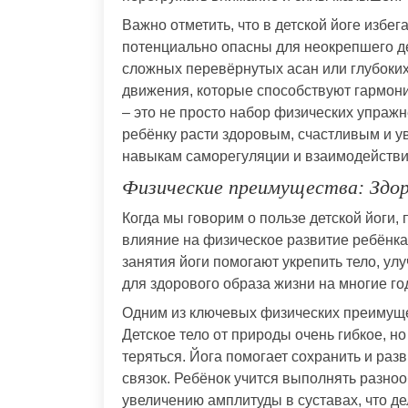
Важно отметить, что в детской йоге избег
потенциально опасны для неокрепшего де
сложных перевёрнутых асан или глубоких
движения, которые способствуют гармони
– это не просто набор физических упражн
ребёнку расти здоровым, счастливым и у
навыкам саморегуляции и взаимодействия
Физические преимущества: Здор
Когда мы говорим о пользе детской йоги, 
влияние на физическое развитие ребёнка.
занятия йоги помогают укрепить тело, ул
для здорового образа жизни на многие го
Одним из ключевых физических преимущес
Детское тело от природы очень гибкое, н
теряться. Йога помогает сохранить и раз
связок. Ребёнок учится выполнять разно
увеличению амплитуды в суставах, что де