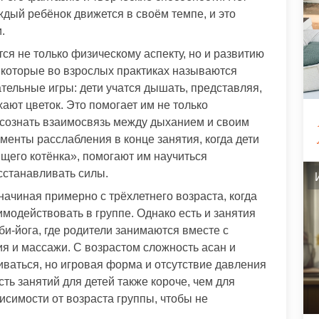
ждый ребёнок движется в своём темпе, и это
.
ся не только физическому аспекту, но и развитию
 которые во взрослых практиках называются
тельные игры: дети учатся дышать, представляя,
ают цветок. Это помогает им не только
 осознать взаимосвязь между дыханием и своим
енты расслабления в конце занятия, когда дети
ящего котёнка», помогают им научиться
сстанавливать силы.
начиная примерно с трёхлетнего возраста, когда
имодействовать в группе. Однако есть и занятия
и-йога, где родители занимаются вместе с
я и массажи. С возрастом сложность асан и
иваться, но игровая форма и отсутствие давления
ь занятий для детей также короче, чем для
висимости от возраста группы, чтобы не