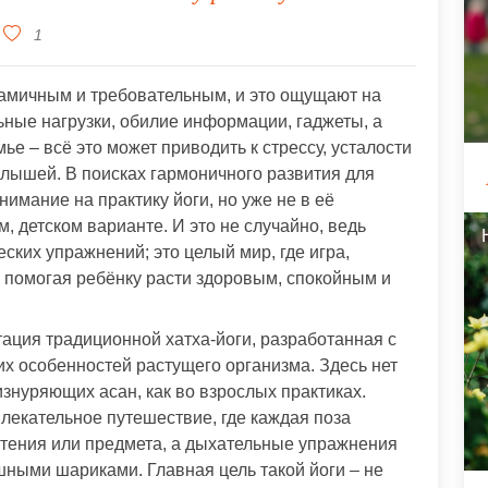
1
намичным и требовательным, и это ощущают на
льные нагрузки, обилие информации, гаджеты, а
е – всё это может приводить к стрессу, усталости
лышей. В поисках гармоничного развития для
имание на практику йоги, но уже не в её
, детском варианте. И это не случайно, ведь
еских упражнений; это целый мир, где игра,
 помогая ребёнку расти здоровым, спокойным и
птация традиционной хатха-йоги, разработанная с
их особенностей растущего организма. Здесь нет
знуряющих асан, как во взрослых практиках.
лекательное путешествие, где каждая поза
стения или предмета, а дыхательные упражнения
шными шариками. Главная цель такой йоги – не