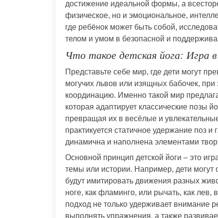
достижение идеальной формы, а всесторо
физическое, но и эмоциональное, интелле
где ребёнок может быть собой, исследова
телом и умом в безопасной и поддержив
Что такое детская йога: Игра 
Представьте себе мир, где дети могут пр
могучих львов или изящных бабочек, при 
координацию. Именно такой мир предлагае
которая адаптирует классические позы йо
превращая их в весёлые и увлекательные 
практикуется статичное удержание поз и 
динамична и наполнена элементами твор
Основной принцип детской йоги – это игр
темы или истории. Например, дети могут 
будут имитировать движения разных живот
ноге, как фламинго, или рычать, как лев
подход не только удерживает внимание ре
выполнять упражнения, а также развивае