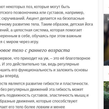
ают некоторых поз, которые могут быть
тского позвоночника или суставов, например,
 скручиваний. Акцент делается на безопасные
чному развитию тела. Таким образом, детская йога
ений, а целостная система, которая помогает
веренным в себе, обучаясь при этом важным
 с миром через игру.
овое тело с раннего возраста
первое, что приходит на ум, – это её благотворное
 И это действительно так, ведь регулярные
учшить его функциональность и заложить основы
ды вперёд.
тв является развитие гибкости и пластичности.
о без регулярных движений эта гибкость может
вить подвижность суставов, эластичность мышц и
образные движения, которые способствуют
лает его тело более ловким и менее