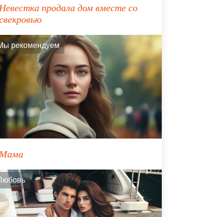
Невестка продала дом вместе со
свекровью
Мы рекомендуем
Мама
Любовь