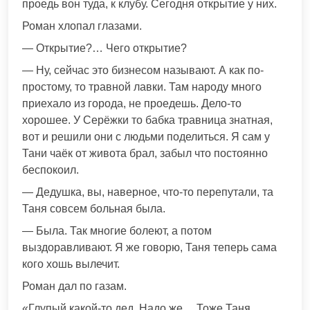
проедь вон туда, к клубу. Сегодня открытие у них.
Роман хлопал глазами.
— Открытие?… Чего открытие?
— Ну, сейчас это бизнесом называют. А как по-
простому, то травной лавки. Там народу много
приехало из города, не проедешь. Дело-то
хорошее. У Серёжки то бабка травница знатная,
вот и решили они с людьми поделиться. Я сам у
Тани чаёк от живота брал, забыл что постоянно
беспокоил.
— Дедушка, вы, наверное, что-то перепутали, та
Таня совсем больная была.
— Была. Так многие болеют, а потом
выздоравливают. Я же говорю, Таня теперь сама
кого хошь вылечит.
Роман дал по газам.
«Глупый какой-то дед. Надо же… Тоже Таня