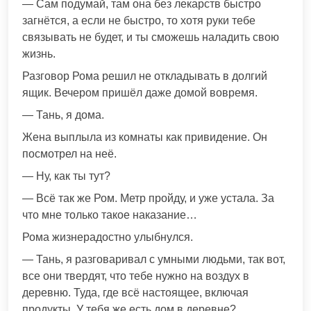
— Сам подумай, там она без лекарств быстро
загнётся, а если не быстро, то хотя руки тебе
связывать не будет, и ты сможешь наладить свою
жизнь.
Разговор Рома решил не откладывать в долгий
ящик. Вечером пришёл даже домой вовремя.
— Тань, я дома.
Жена выплыла из комнаты как привидение. Он
посмотрел на неё.
— Ну, как ты тут?
— Всё так же Ром. Метр пройду, и уже устала. За
что мне только такое наказание…
Рома жизнерадостно улыбнулся.
— Тань, я разговаривал с умными людьми, так вот,
все они твердят, что тебе нужно на воздух в
деревню. Туда, где всё настоящее, включая
продукты. У тебя же есть дом в деревне?