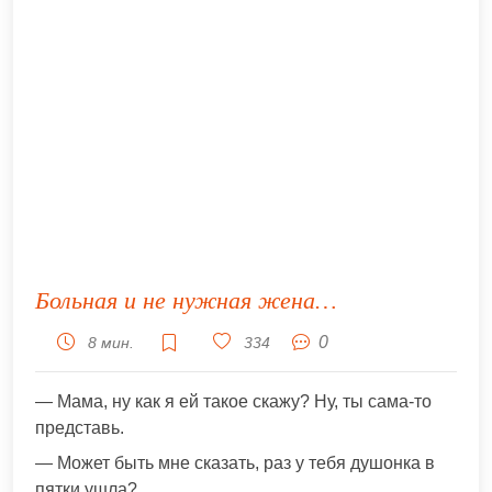
Больная и не нужная жена…
0
8 мин.
334
— Мама, ну как я ей такое скажу? Ну, ты сама-то
представь.
— Может быть мне сказать, раз у тебя душонка в
пятки ушла?