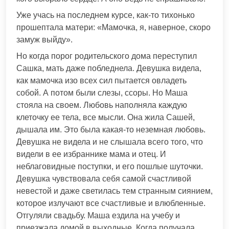
Уже учась на последнем курсе, как-то тихонько
прошептала матери: «Мамочка, я, наверное, скоро
замуж выйду».
Но когда порог родительского дома переступил
Сашка, мать даже побледнела. Девушка видела,
как мамочка изо всех сил пытается овладеть
собой. А потом были слезы, ссоры. Но Маша
стояла на своем. Любовь наполняла каждую
клеточку ее тела, все мысли. Она жила Сашей,
дышала им. Это была какая-то неземная любовь.
Девушка не видела и не слышала всего того, что
видели в ее избраннике мама и отец. И
неблаговидные поступки, и его пошлые шуточки.
Девушка чувствовала себя самой счастливой
невестой и даже светилась тем странным сиянием,
которое излучают все счастливые и влюбленные.
Отгуляли свадьбу. Маша ездила на учебу и
приезжала домой в выходные. Когда получала