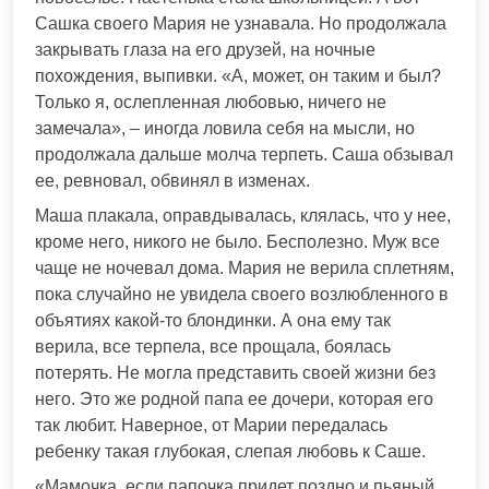
Сашка своего Мария не узнавала. Но продолжала
закрывать глаза на его друзей, на ночные
похождения, выпивки. «А, может, он таким и был?
Только я, ослепленная любовью, ничего не
замечала», – иногда ловила себя на мысли, но
продолжала дальше молча терпеть. Саша обзывал
ее, ревновал, обвинял в изменах.
Маша плакала, оправдывалась, клялась, что у нее,
кроме него, никого не было. Бесполезно. Муж все
чаще не ночевал дома. Мария не верила сплетням,
пока случайно не увидела своего возлюбленного в
объятиях какой-то блондинки. А она ему так
верила, все терпела, все прощала, боялась
потерять. Не могла представить своей жизни без
него. Это же родной папа ее дочери, которая его
так любит. Наверное, от Марии передалась
ребенку такая глубокая, слепая любовь к Саше.
«Мамочка, если папочка придет поздно и пьяный,