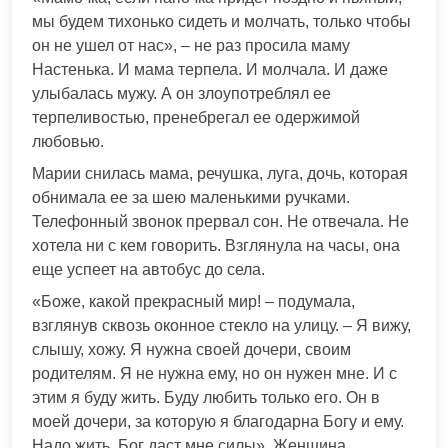
мы будем тихонько сидеть и молчать, только чтобы
он не ушел от нас», – не раз просила маму
Настенька. И мама терпела. И молчала. И даже
улыбалась мужу. А он злоупотреблял ее
терпеливостью, пренебрегал ее одержимой
любовью.
Марии снилась мама, речушка, луга, дочь, которая
обнимала ее за шею маленькими ручками.
Телефонный звонок прервал сон. Не отвечала. Не
хотела ни с кем говорить. Взглянула на часы, она
еще успеет на автобус до села.
«Боже, какой прекрасный мир! – подумала,
взглянув сквозь оконное стекло на улицу. – Я вижу,
слышу, хожу. Я нужна своей дочери, своим
родителям. Я не нужна ему, но он нужен мне. И с
этим я буду жить. Буду любить только его. Он в
моей дочери, за которую я благодарна Богу и ему.
Надо жить. Бог даст мне силы». Женщина