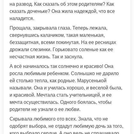
на развод. Как сказать об этом родителям? Как
сказать доченьке? Она жила надеждой, что все
наладится.
Прощала, закрывала глаза. Теперь лежала,
свернувшись калачиком, такая маленькая,
беззащитная, всеми покинутая. На ее ресницах
дрожали слезинки. Горьковато соленые как ее
несчастная жизнь. Так и заснула.
А всё начиналось так солнечно и красиво! Она
росла любимым ребенком. Солнышко не дарило
ей столько тепла, как родные. Марусенькой
называли. Она и училась хорошо, и веселой была,
и красивой. Мечтала стать учительницей, и ее
мечта осуществилась. Одного боялась, чтобы
родители не узнали о ее любви.
Скрывала любимого ото всех. Знала, что не
одобрят выбора, не отдадут любимую дочь за того,
кого выбрало сердце. А оно ведь не спрашивало.