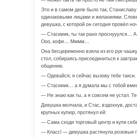
Это и в самом деле было так, Станиславу
одинаковыми лицами и желаниями. Словн
девушка, с которой он сегодня провёл ноч
— Стасииик, ты так рано проснууулся… А 
Ооо, кофе… Мммм…
Она бесцеремонно взяла из его рук чашку
стол, собираясь присоединиться к завтра
общению.
— Одевайся, я сейчас вызову тебе такси.
— Стасииик… а я думала мы с тобой вмес
— Не знаю как ты, а я совсем не устал. Т
Девушка молчала, и Стас, вздохнув, доста
крупных купюр, протянул ей:
— Сама сходи торговый центр и купи себе
— Класс! — девушка растянула розовые 