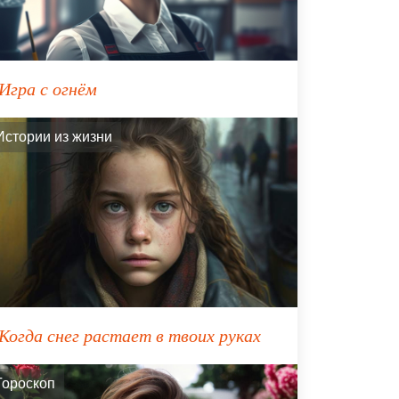
Игра с огнём
Истории из жизни
Когда снег растает в твоих руках
Гороскоп