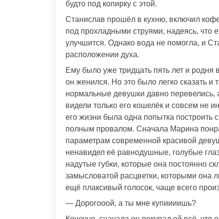
будто под копирку с этой.
Станислав прошёл в кухню, включил кофе
под прохладными струями, надеясь, что е
улучшится. Однако вода не помогла, и С
расположении духа.
Ему было уже тридцать пять лет и родня в
он женился. Но это было легко сказать и 
нормальные девушки давно перевелись, 
видели только его кошелёк и совсем не ин
его жизни была одна попытка построить 
полным провалом. Сначала Марина понра
параметрам современной красивой девуш
ненавидел её равнодушные, голубые гла
надутые губки, которые она постоянно с
замысловатой расцветки, которыми она л
ещё плаксивый голосок, чаще всего прои
— Дорогооой, а ты мне купиииишь?
Конечно, сначала он покупал ей всё, что