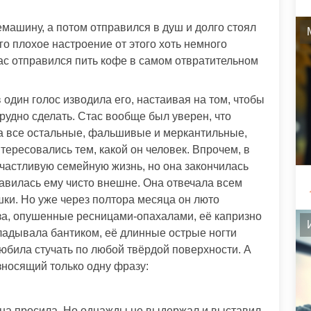
машину, а потом отправился в душ и долго стоял
го плохое настроение от этого хоть немного
тас отправился пить кофе в самом отвратительном
 один голос изводила его, настаивая на том, чтобы
трудно сделать. Стас вообще был уверен, что
а все остальные, фальшивые и меркантильные,
тересовались тем, какой он человек. Впрочем, в
счастливую семейную жизнь, но она закончилась
вилась ему чисто внешне. Она отвечала всем
ки. Но уже через полтора месяца он люто
за, опушенные ресницами-опахалами, её капризно
кладывала бантиком, её длинные острые ногти
юбила стучать по любой твёрдой поверхности. А
зносящий только одну фразу:
 она просила. Но однажды не выдержал и выставил