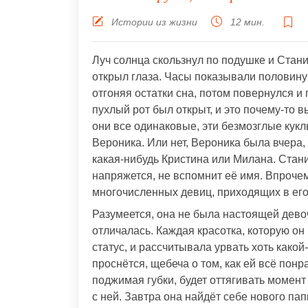
Истории из жизни
12 мин.
Луч солнца скользнул по подушке и Стан
открыл глаза. Часы показывали половину 
отгоняя остатки сна, потом повернулся и
пухлый рот был открыт, и это почему-то 
они все одинаковые, эти безмозглые кукл
Вероника. Или нет, Вероника была вчера, 
какая-нибудь Кристина или Милана. Стани
напряжется, не вспомнит её имя. Впрочем
многочисленных девиц, приходящих в его
Разумеется, она не была настоящей девоч
отличалась. Каждая красотка, которую он 
статус, и рассчитывала урвать хоть какой-
проснётся, щебеча о том, как ей всё пон
поджимая губки, будет оттягивать момен
с ней. Завтра она найдёт себе нового пап