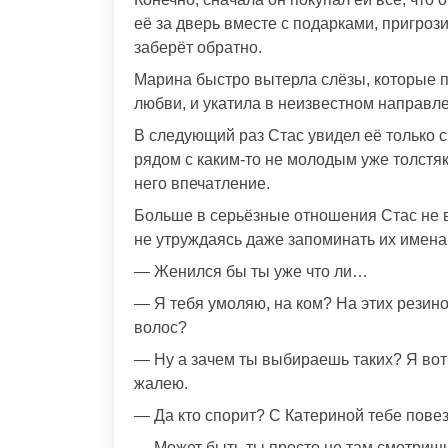
её за дверь вместе с подарками, пригрози
заберёт обратно.
Марина быстро вытерла слёзы, которые п
любви, и укатила в неизвестном направл
В следующий раз Стас увидел её только с
рядом с каким-то не молодым уже толстяк
него впечатление.
Больше в серьёзные отношения Стас не в
не утруждаясь даже запоминать их имена.
— Женился бы ты уже что ли…
— Я тебя умоляю, на ком? На этих резино
волос?
— Ну а зачем ты выбираешь таких? Я вот 
жалею.
— Да кто спорит? С Катериной тебе повез
— Может быть ты просто не там смотриш