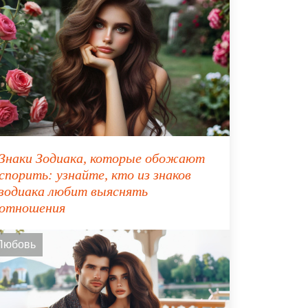
Знаки Зодиака, которые обожают
спорить: узнайте, кто из знаков
зодиака любит выяснять
отношения
Любовь