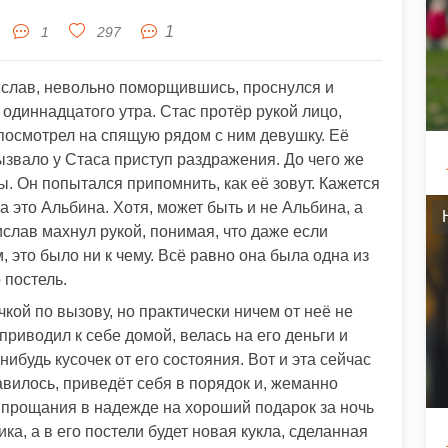
1
1
297
ислав, невольно поморщившись, проснулся и
одиннадцатого утра. Стас протёр рукой лицо,
 посмотрел на спящую рядом с ним девушку. Её
вызвало у Стаса приступ раздражения. До чего же
ы. Он попытался припомнить, как её зовут. Кажется
а это Альбина. Хотя, может быть и не Альбина, а
слав махнул рукой, понимая, что даже если
, это было ни к чему. Всё равно она была одна из
 постель.
кой по вызову, но практически ничем от неё не
приводил к себе домой, велась на его деньги и
нибудь кусочек от его состояния. Вот и эта сейчас
равилось, приведёт себя в порядок и, жеманно
т прощания в надежде на хороший подарок за ночь
ика, а в его постели будет новая кукла, сделанная