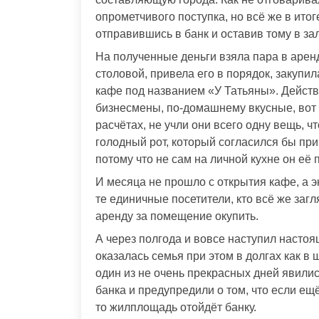
опрометчивого поступка, но всё же в ито
отправившись в банк и оставив тому в зал
На полученные деньги взяла пара в ар
столовой, привела его в порядок, закупи
кафе под названием «У Татьяны». Дейст
бизнесмены, по-домашнему вкусные, вот 
расчётах, не учли они всего одну вещь, 
голодный рот, который согласился бы при 
потому что не сам на личной кухне он её
И месяца не прошло с открытия кафе, а э
те единичные посетители, кто всё же заг
аренду за помещение окупить.
А через полгода и вовсе наступил настоящ
оказалась семья при этом в долгах как в 
один из не очень прекрасных дней явилис
банка и предупредили о том, что если ещё
то жилплощадь отойдёт банку.