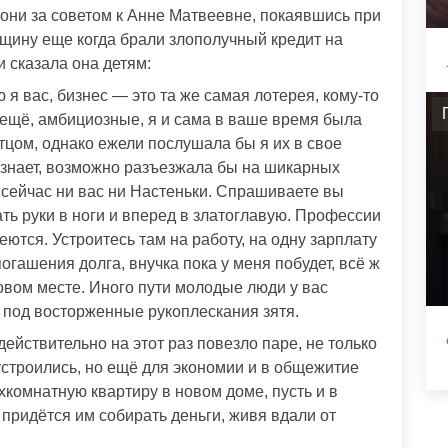
они за советом к Анне Матвеевне, покаявшись при
нщину еще когда брали злополучный кредит на
и сказала она детям:
 я вас, бизнес — это та же самая лотерея, кому-то
ы ещё, амбициозные, я и сама в ваше время была
отцом, однако ежели послушала бы я их в свое
о знает, возможно разъезжала бы на шикарных
 сейчас ни вас ни Настеньки. Спрашиваете вы
ать руки в ноги и вперед в златоглавую. Профессии
меются. Устроитесь там на работу, на одну зарплату
погашения долга, внучка пока у меня побудет, всё ж
овом месте. Иного пути молодые люди у вас
 под восторженные рукоплескания зятя.
действительно на этот раз повезло паре, не только
строились, но ещё для экономии и в общежитие
рёхкомнатную квартиру в новом доме, пусть и в
придётся им собирать деньги, живя вдали от