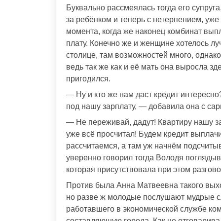
Буквально рассмеялась тогда его супруга,
за ребёнком и теперь с нетерпением, уже
момента, когда же наконец комбинат вы
плату. Конечно же и женщине хотелось лу
столице, там возможностей много, однак
ведь так же как и её мать она выросла зде
пригодился.
— Ну и кто же нам даст кредит интересно
под нашу зарплату, — добавила она с сар
— Не переживай, дадут! Квартиру нашу за
уже всё просчитал! Будем кредит выплачив
рассчитаемся, а там уж начнём подсчиты
уверенно говорил тогда Володя поглядывая
которая присутствовала при этом разгово
Против была Анна Матвеевна такого выхо
но разве ж молодые послушают мудрые с
работавшего в экономической службе ко
составляющую города. Как не отговаривал