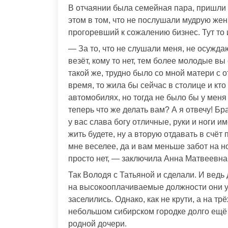
В отчаянии была семейная пара, пришли 
этом в том, что не послушали мудрую же
прогоревший к сожалению бизнес. Тут то 
— За то, что не слушали меня, не осуждаю
везёт, кому то нет, тем более молодые в
такой же, трудно было со мной матери с 
время, то жила бы сейчас в столице и кт
автомобилях, но тогда не было бы у меня
теперь что же делать вам? А я отвечу! Бр
у вас слава богу отличные, руки и ноги и
жить будете, ну а вторую отдавать в счёт 
мне веселее, да и вам меньше забот на н
просто нет, — заключила Анна Матвеевна
Так Володя с Татьяной и сделали. И ведь 
на высокооплачиваемые должности они у
заселились. Однако, как не крути, а на т
небольшом сибирском городке долго ещё 
родной дочери.