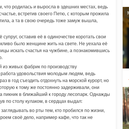
, что родилась и выросла в здешних местах, ведь
частье, встретив своего Петю, с которым прожила
стила, а та в свою очередь тоже замуж вышла,
 супруг, оставив её в одиночестве коротать свои
оскливо было женщине жить на свете. Не уехала её
сницы искать счастья на чужбине, а познакомившись
ю.
й из живых фабрик по производству
а работа удовольствия молодым людям, ведь
раз в год съездить отдохнуть на морской курорт, но
оторую к тому же постоянно задерживали, они
на пикник в ближайший к городу лесопарк. Однажды
в по столу кулаком, в сердцах выдал:
 заглядывать во рты тем, кто пробился по жизни,
кроем своё дело, например кафе, что так не