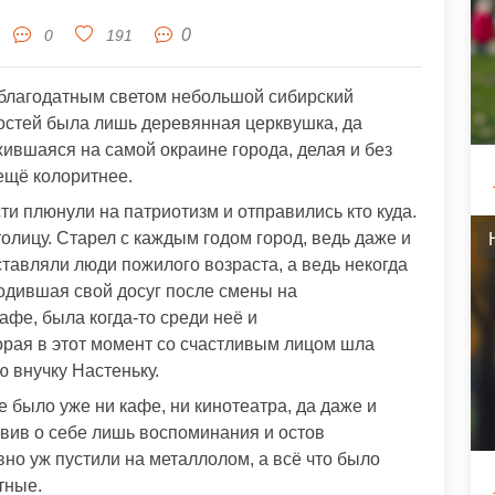
0
0
191
благодатным светом небольшой сибирский
ностей была лишь деревянная церквушка, да
ившаяся на самой окраине города, делая и без
ещё колоритнее.
и плюнули на патриотизм и отправились кто куда.
толицу. Старел с каждым годом город, ведь даже и
тавляли люди пожилого возраста, а ведь некогда
одившая свой досуг после смены на
афе, была когда-то среди неё и
орая в этот момент со счастливым лицом шла
 внучку Настеньку.
не было уже ни кафе, ни кинотеатра, да даже и
авив о себе лишь воспоминания и остов
но уж пустили на металлолом, а всё что было
тные.