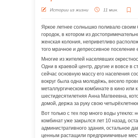
Истории из жизни
11 мин.
Яркое летнее солнышко поливало своим 
городок, в котором из достопримечатель
женская колония, неприветливо располож
того мрачное и депрессивное поселение 
Многие из жителей населявших окрестност
Одни в краевой центр, другие и вовсе в с
сейчас основную массу его населения сос
вокруг была одна молодёжь, весело пров
металлургическом комбинате в кино или к
шестидесятилетняя Анна Матвеевна, кот
домой, держа за руку свою четырёхлетнюю
Вот только с тех пор много воды утекло: 
комбинат уже закрылся лет 10 назад, ост
административного здания, остальное дав
ценным растащили предприимчивые мес