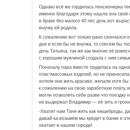
Однако всё же гордилась пенсионерка тем
именно благодаря этому нашла она своё с
в браке без малого 40 лет, дочь вот выра
внучку ей родила.
К сожалению вот только рано скончался её
дни и если бы не внучка, то совсем бы т
дочь Татьяна, так же как многие её рове
с хорошим мужчиной создала с ним семь
Поначалу пара вместе трудилась на одно
пластмассовых изделий, но не приносил
хотели они жить красиво, желали хотя бы 
к сожалению на свою заработную плату, к
могли позволить себе разве что поездку 
не выдержал Владимир — её зять и грохну
-Хватит нам Таня жить как нищеброды, да
давай-ка возьмём мы кредит в банке и от
хватает в нашем городе!