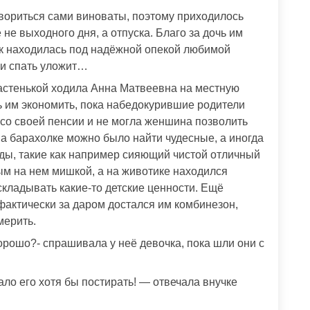
говориться сами виноваты, поэтому приходилось
не выходного дня, а отпуска. Благо за дочь им
ак находилась под надёжной опекой любимой
 и спать уложит…
Настенькой ходила Анна Матвеевна на местную
ь им экономить, пока набедокурившие родители
со своей пенсии и не могла женшина позволить
на барахолке можно было найти чудесные, а иногда
ы, такие как например сияющий чистой отличный
м на нем мишкой, а на животике находился
складывать какие-то детские ценности. Ещё
фактически за даром достался им комбинезон,
мерить.
орошо?- спрашивала у неё девочка, пока шли они с
ло его хотя бы постирать! — отвечала внучке