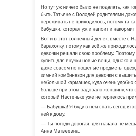
Но тут уж ничего было не поделать, как 
быть Татьяне с Володей родителями даже 
переживать не приходилось, потому та к
бабушки, которая уж и напоит и накормит
Вот и в этот солнечный денёк, вместе с 
барахолку, потому как всё же приходилос
девочки решали свою проблему. Поэтому 
купить для внучки новые вещи, однако и 
даже совсем не ношеные предметы одежд
зимний комбинезон для девочки с вышиты
небольшой кармашек, куда очень удобно 
больше при этом радовало женщину, что 
который Настеньке уже не терпелось при
— Бабушка! Я буду в нём спать сегодня х
ней к дому.
— Ты погоди дорогая, для начала не меша
Анна Матвеевна.