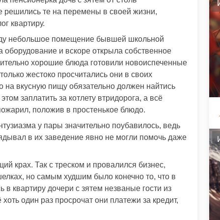
ге решились те на перемены в своей жизни,
ог квартиру.
енду небольшое помещение бывшей школьной
ла оборудование и вскоре открыла собственное
вительно хорошие блюда готовили новоиспеченные
только жестоко просчитались они в своих
что на вкусную пищу обязательно должен найтись
этом заплатить за котлету втридорога, а всё
 пожарил, положив в простенькое блюдо.
нтузиазма у пары значительно поубавилось, ведь
лядывал в их заведение явно не могли помочь даже
ий крах. Так с треском и провалился бизнес,
шелках, но самым худшим было конечно то, что в
ь в квартиру дочери с зятем незваные гости из
 хоть один раз просрочат они платежи за кредит,