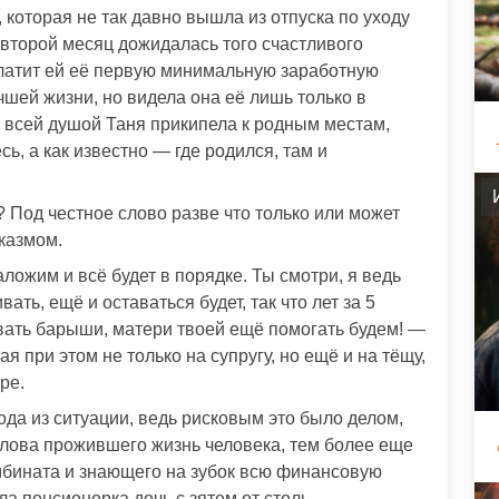
 которая не так давно вышла из отпуска по уходу
 второй месяц дожидалась того счастливого
платит ей её первую минимальную заработную
чшей жизни, но видела она её лишь только в
о всей душой Таня прикипела к родным местам,
сь, а как известно — где родился, там и
? Под честное слово разве что только или может
казмом.
ложим и всё будет в порядке. Ты смотри, я ведь
ать, ещё и оставаться будет, так что лет за 5
вать барыши, матери твоей ещё помогать будем! —
 при этом не только на супругу, но ещё и на тёщу,
ре.
да из ситуации, ведь рисковым это было делом,
лова прожившего жизнь человека, тем более еще
мбината и знающего на зубок всю финансовую
а пенсионерка дочь с зятем от столь