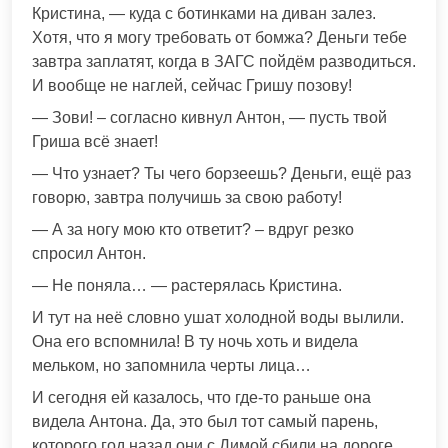
Кристина, — куда с ботинками на диван залез.
Хотя, что я могу требовать от бомжа? Деньги тебе
завтра заплатят, когда в ЗАГС пойдём разводиться.
И вообще не наглей, сейчас Гришу позову!
— Зови! – согласно кивнул Антон, — пусть твой
Гриша всё знает!
— Что узнает? Ты чего борзеешь? Деньги, ещё раз
говорю, завтра получишь за свою работу!
— А за ногу мою кто ответит? – вдруг резко
спросил Антон.
— Не поняла… — растерялась Кристина.
И тут на неё словно ушат холодной воды вылили.
Она его вспомнила! В ту ночь хоть и видела
мельком, но запомнила черты лица…
И сегодня ей казалось, что где-то раньше она
видела Антона. Да, это был тот самый парень,
которого год назад они с Димой сбили на дороге…