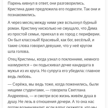
Парень кивнул в ответ, они разговорились.
Кристина даже предложила его подвезти. Так они и
познакомились.
А через месяц между ними уже вспыхнул бурный
роман. Кристину нисколько не смущало, что Дима
из простой семьи, приехал в их город с периферии.
Он был классный! Красивый, как бог, весёлый, и
такие слова говорил девушке, что у неё кругом
шла голова.
Отец Кристины, когда узнал о поклоннике, немного
нахмурился – он подыскивал дочке кандидата в
мужья из их круга. Но супруга его убедила: главное
ведь любовь.
— Серёжа, мы ведь тоже, когда поженились, были
нищими студентами, — говорила Светлана
Андреевна, — и смотри всю жизнь живём душа в
душу. Не лезь в отношения дочери. А то она нас
потом возненавидит, если вдруг окажется, что мы