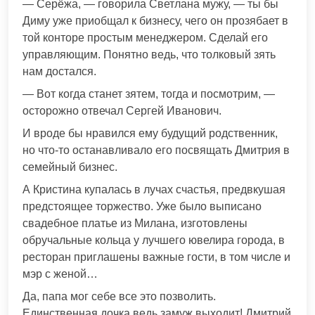
— Серёжа, — говорила Светлана мужу, — ты бы
Диму уже приобщал к бизнесу, чего он прозябает в
той конторе простым менеджером. Сделай его
управляющим. Понятно ведь, что толковый зять
нам достался.
— Вот когда станет зятем, тогда и посмотрим, —
осторожно отвечал Сергей Иванович.
И вроде бы нравился ему будущий родственник,
но что-то останавливало его посвящать Дмитрия в
семейный бизнес.
А Кристина купалась в лучах счастья, предвкушая
предстоящее торжество. Уже было выписано
свадебное платье из Милана, изготовлены
обручальные кольца у лучшего ювелира города, в
ресторан приглашены важные гости, в том числе и
мэр с женой…
Да, папа мог себе все это позволить.
Единственная дочка ведь замуж выходит! Дмитрий