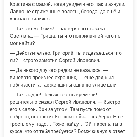
Кристина с мамой, когда увидели его, так и ахнули.
Давно не стриженные волосы, борода, да ещё и
хромал прилично!
— Так это же бомж! – растерянно сказала
Светлана, — Гриша, ты что поприличней кого не
мог найти?
— Действительно, Григорий, ты издеваешься что
ли? – строго заметил Сергей Иванович.
— Да никого другого рядом не казалось, —
виновато произнес охранник, — ещё дед был
поблизости, а так женщины одни по улице шли.
— Так, ладно! Нельзя терять времени! –
решительно сказал Сергей Иванович, — быстро
его в салон. Вон за углом. Там пусть помоют,
побреют, постригут. Костюм сейчас подберут. Ещё
трость ему надо… Тоже найду… Эй, парень, ты в
курсе, что от тебя требуется? Бомж кивнул в ответ