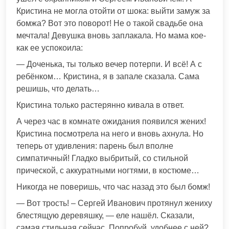
Кристина не могла отойти от шока: выйти замуж за
бомжа? Вот это поворот! Не о такой свадьбе она
мечтала! Девушка вновь заплакала. Но мама кое-
как ее успокоила:
— Доченька, ты только вечер потерпи. И всё! А с
ребёнком… Кристина, я в запале сказала. Сама
решишь, что делать…
Кристина только растерянно кивала в ответ.
А через час в комнате ожидания появился жених!
Кристина посмотрела на него и вновь ахнула. Но
теперь от удивления: парень был вполне
симпатичный! Гладко выбритый, со стильной
прической, с аккуратными ногтями, в костюме…
Никогда не поверишь, что час назад это был бомж!
— Вот трость! – Сергей Иванович протянул жениху
блестящую деревяшку, — еле нашёл. Сказали,
самая стильная сейчас. Попробуй, удобнее с ней?