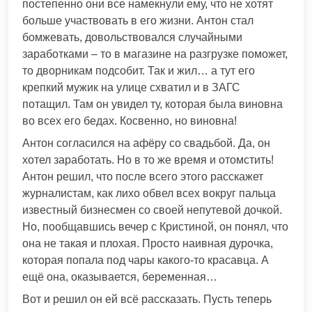
постепенно они все намекнули ему, что не хотят
больше участвовать в его жизни. Антон стал
бомжевать, довольствовался случайными
заработками – то в магазине на разгрузке поможет,
то дворникам подсобит. Так и жил… а тут его
крепкий мужик на улице схватил и в ЗАГС
потащил. Там он увидел ту, которая была виновна
во всех его бедах. Косвенно, но виновна!
Антон согласился на афёру со свадьбой. Да, он
хотел заработать. Но в то же время и отомстить!
Антон решил, что после всего этого расскажет
журналистам, как лихо обвел всех вокруг пальца
известный бизнесмен со своей непутевой дочкой.
Но, пообщавшись вечер с Кристиной, он понял, что
она не такая и плохая. Просто наивная дурочка,
которая попала под чары какого-то красавца. А
ещё она, оказывается, беременная…
Вот и решил он ей всё рассказать. Пусть теперь