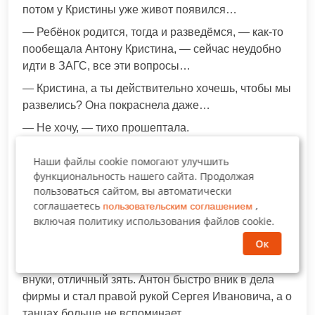
потом у Кристины уже живот появился…
— Ребёнок родится, тогда и разведёмся, — как-то
пообещала Антону Кристина, — сейчас неудобно
идти в ЗАГС, все эти вопросы…
— Кристина, а ты действительно хочешь, чтобы мы
развелись? Она покраснела даже…
— Не хочу, — тихо прошептала.
— Тогда будем вместе растить нашего малыша! –
Наши файлы cookie помогают улучшить
твердо сказал Антон.
функциональность нашего сайта. Продолжая
Вначале в их семье родилась Алёнка, через два
пользоваться сайтом, вы автоматически
соглашаетесь
,
пользовательским соглашением
года Кирилл…
включая политику использования файлов cookie.
Они стали самой настоящей дружной семьей.
Ок
Сергей Иванович и Светлана Андреевна были так
рады! Их дочь счастлива, у них замечательные
внуки, отличный зять. Антон быстро вник в дела
фирмы и стал правой рукой Сергея Ивановича, а о
танцах больше не вспоминает…