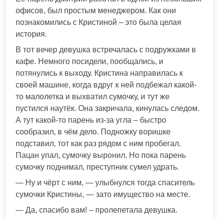
офисов, был простым менеджером. Как они
познакомились с Кристиной – это была целая
история.
В тот вечер девушка встречалась с подружками в
кафе. Немного посидели, пообщались, и
потянулись к выходу. Кристина направилась к
своей машине, когда вдруг к ней подбежал какой-
то малолетка и выхватил сумочку, и тут же
пустился наутёк. Она закричала, кинулась следом.
А тут какой-то парень из-за угла – быстро
сообразил, в чём дело. Подножку воришке
подставил, тот как раз рядом с ним пробегал.
Пацан упал, сумочку выронил. Но пока парень
сумочку поднимал, преступник сумел удрать.
— Ну и чёрт с ним, — улыбнулся тогда спаситель
сумочки Кристины, — зато имущество на месте.
— Да, спасибо вам! – пролепетала девушка.