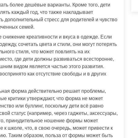
ать более дешёвые варианты. Кроме того, дети
лять каждый год, что также накладывает
ть дополнительный стресс для родителей и чувство
еченных семей.
е снижение креативности и вкуса в одежде. Если
дежду, сочетать цвета и стили, они могут потерять
ного стиля, что может повлиять на их
есто, где дети должны развиваться всесторонне,
шним видом является частью этого развития.
оспринято как отсутствие свободы и в других
ольная форма действительно решает проблемы,
рые критики утверждают, что форма не может
ство или буллинг, поскольку дети всё равно
вой статус (например, через гаджеты, аксессуары,
ого, принудительное ношение формы может
 к школе, что, в свою очередь, может привести к
ию. Таким образом, польза от формы может быть