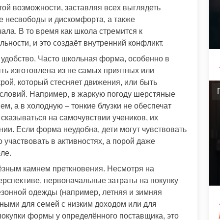
той возможности, заставляя всех выглядеть
е несвободы и дискомфорта, а также
ала. В то время как школа стремится к
льности, и это создаёт внутренний конфликт.
 удобство. Часто школьная форма, особенно в
ть изготовлена из не самых приятных или
ой, который стесняет движения, или быть
словий. Например, в жаркую погоду шерстяные
м, а в холодную – тонкие блузки не обеспечат
 сказываться на самочувствии учеников, их
нии. Если форма неудобна, дети могут чувствовать
 участвовать в активностях, а порой даже
ле.
ёзным камнем преткновения. Несмотря на
ерспективе, первоначальные затраты на покупку
езонной одежды (например, летняя и зимняя
ными для семей с низким доходом или для
покупки формы у определённого поставщика, это