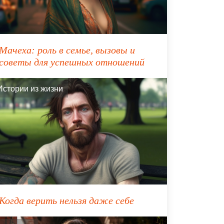
Мачеха: роль в семье, вызовы и
советы для успешных отношений
Истории из жизни
Когда верить нельзя даже себе