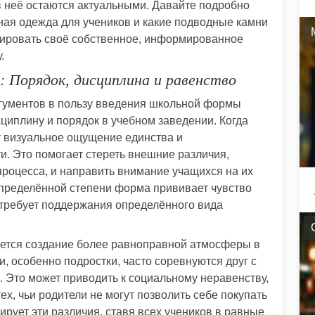
в неё остаются актуальными. Давайте подробно
иная одежда для учеников и какие подводные камни
мировать своё собственное, информированное
.
 Порядок, дисциплина и равенство
гументов в пользу введения школьной формы
циплину и порядок в учебном заведении. Когда
ёт визуальное ощущение единства и
. Это помогает стереть внешние различия,
процесса, и направить внимание учащихся на их
определённой степени форма прививает чувство
у требует поддержания определённого вида
тся создание более равноправной атмосферы в
и, особенно подростки, часто соревнуются друг с
. Это может приводить к социальному неравенству,
х, чьи родители не могут позволить себе покупать
ует эти различия, ставя всех учеников в равные