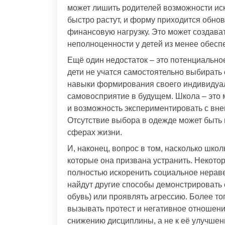
может лишить родителей возможности иск
быстро растут, и форму приходится обнов
финансовую нагрузку. Это может создава
неполноценности у детей из менее обесп
Ещё один недостаток – это потенциально
дети не учатся самостоятельно выбирать о
навыки формирования своего индивидуаль
самовосприятие в будущем. Школа – это м
и возможность экспериментировать с вне
Отсутствие выбора в одежде может быть в
сферах жизни.
И, наконец, вопрос в том, насколько шк
которые она призвана устранить. Некото
полностью искоренить социальное неравен
найдут другие способы демонстрировать с
обувь) или проявлять агрессию. Более т
вызывать протест и негативное отношение
снижению дисциплины, а не к её улучшен