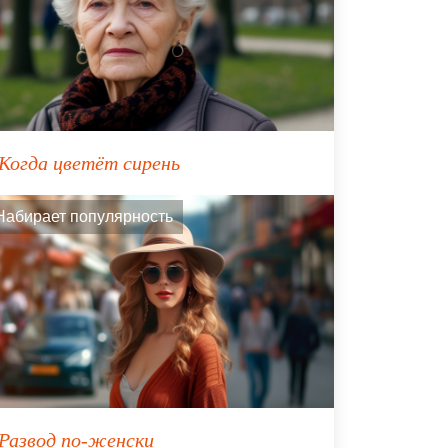
Когда цветёт сирень
Набирает популярность
Развод по-женски