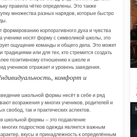
ольку правила чётко определены. Это также
купку множества разных нарядов, которые быстро
ды.
т формированию корпоративного духа и чувства
да ученики носят форму с символикой школы, это
ирует ощущение команды и общего дела. Это может
 традициями или для тех, кто стремится создать
олее позитивному отношению к школе и
д учеников отражает и уровень заведения.
ндивидуальность, комфорт и
ведение школьной формы несёт в себе и ряд
вают возражения у многих учеников, родителей и
х свобод, так и практических аспектов.
ив школьной формы – это подавление
 многих подростков одежда является важным
 характер, вкусы и принадлежность к определённым