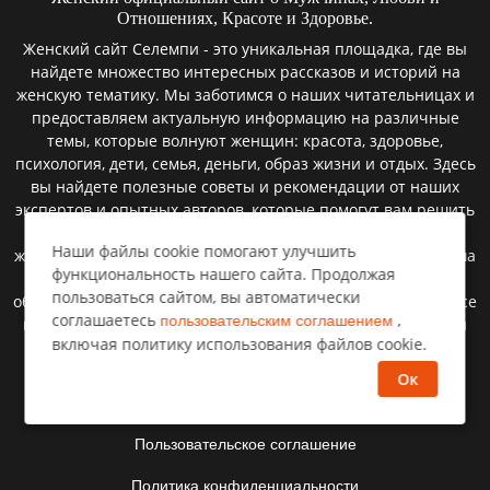
Отношениях, Красоте и Здоровье.
Женский сайт Селемпи - это уникальная площадка, где вы
найдете множество интересных рассказов и историй на
женскую тематику. Мы заботимся о наших читательницах и
предоставляем актуальную информацию на различные
темы, которые волнуют женщин: красота, здоровье,
психология, дети, семья, деньги, образ жизни и отдых. Здесь
вы найдете полезные советы и рекомендации от наших
экспертов и опытных авторов, которые помогут вам решить
множество жизненных вопросов. Мы верим, что каждая
Наши файлы cookie помогают улучшить
женщина заслуживает быть счастливой и успешной, и наша
функциональность нашего сайта. Продолжая
цель - помочь вам достичь этого. Мы постоянно
пользоваться сайтом, вы автоматически
обновляемся и расширяем свой контент, чтобы быть в курсе
соглашаетесь
,
пользовательским соглашением
всех новостей и тенденций. Читайте нас, делитесь с нами
включая политику использования файлов cookie.
своими историями и впечатлениями, и будьте всегда в
курсе последних событий на нашем женском сайте.
Ок
Пользовательское соглашение
Политика конфиденциальности