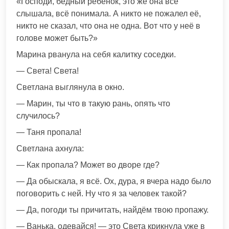
«Господи, бедный ребёнок, это же она всё
слышала, всё понимала. А никто не пожалел её,
никто не сказал, что она не одна. Вот что у неё в
голове может быть?»
Марина рванула на себя калитку соседки.
— Света! Света!
Светлана выглянула в окно.
— Марин, ты что в такую рань, опять что
случилось?
— Таня пропала!
Светлана ахнула:
— Как пропала? Может во дворе где?
— Да обыскала, я всё. Ох, дура, я вчера надо было
поговорить с ней. Ну что я за человек такой?
— Да, погоди ты причитать, найдём твою пропажу.
— Ванька, одевайся! — это Света крикнула уже в