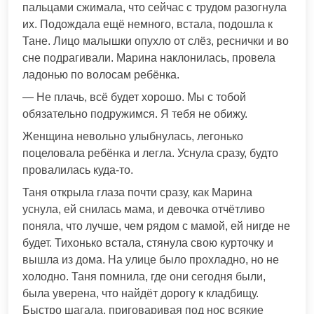
пальцами сжимала, что сейчас с трудом разогнула
их. Подождала ещё немного, встала, подошла к
Тане. Лицо малышки опухло от слёз, реснички и во
сне подрагивали. Марина наклонилась, провела
ладонью по волосам ребёнка.
— Не плачь, всё будет хорошо. Мы с тобой
обязательно подружимся. Я тебя не обижу.
Женщина невольно улыбнулась, легонько
поцеловала ребёнка и легла. Уснула сразу, будто
провалилась куда-то.
Таня открыла глаза почти сразу, как Марина
уснула, ей снилась мама, и девочка отчётливо
поняла, что лучше, чем рядом с мамой, ей нигде не
будет. Тихонько встала, стянула свою курточку и
вышла из дома. На улице было прохладно, но не
холодно. Таня помнила, где они сегодня были,
была уверена, что найдёт дорогу к кладбищу.
Быстро шагала, приговаривая под нос всякие