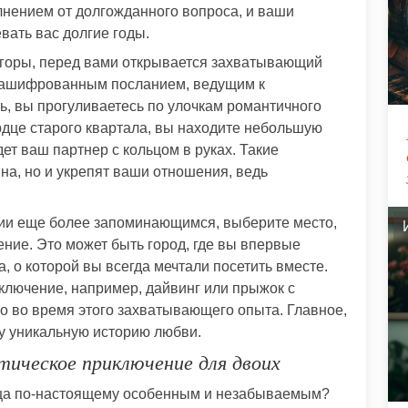
лнением от долгожданного вопроса, и ваши
вать вас долгие годы.
 горы, перед вами открывается захватывающий
с зашифрованным посланием, ведущим к
ь, вы прогуливаетесь по улочкам романтичного
ердце старого квартала, вы находите небольшую
ет ваш партнер с кольцом в руках. Такие
на, но и укрепят ваши отношения, ведь
ии еще более запоминающимся, выберите место,
ение. Это может быть город, где вы впервые
а, о которой вы всегда мечтали посетить вместе.
ключение, например, дайвинг или прыжок с
о во время этого захватывающего опыта. Главное,
у уникальную историю любви.
тическое приключение для двоих
дца по-настоящему особенным и незабываемым?