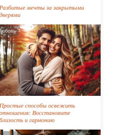
Разбитые мечты за закрытыми
дверями
Любовь
Простые способы освежить
отношения: Восстановите
близость и гармонию