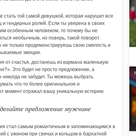
е стать той самой девушкой, которая нарушит все
 и гендерных ролей. Если ты уверена в своих
этим особенным человеком, то почему бы не
аться необычным, но поверь, такой поворот
ы не только продемонстрируешь свою смелость и
абываемые эмоции.
ияя от счастья, достанешь из кармана маленькую
я?». Это будет не просто предложение, а
н никогда не забудет. Ты можешь выбрать
умать что-то более оригинальное и
тот момент отражал вашу уникальную историю
сделайте предложение мужчине
ния стал самым романтичным и запоминающимся в
й с ужином при свечах и кольцом в бархатной