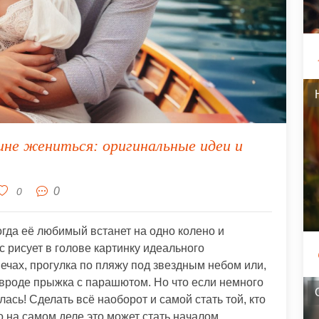
не жениться: оригинальные идеи и
0
0
огда её любимый встанет на одно колено и
с рисует в голове картинку идеального
ечах, прогулка по пляжу под звездным небом или,
 вроде прыжка с парашютом. Но что если немного
ась! Сделать всё наоборот и самой стать той, кто
о на самом деле это может стать началом