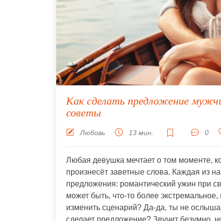
Как сделать предложение мужчи
советы
Любовь
13 мин.
0
Любая девушка мечтает о том моменте, к
произнесёт заветные слова. Каждая из на
предложения: романтический ужин при св
может быть, что-то более экстремальное,
изменить сценарий? Да-да, ты не ослышал
сделает предложение? Звучит безумно, н