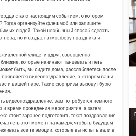
сердца стало настоящим событием, о котором
ие? Тогда организуйте флешмоб или запишите
бимых людей. Такой необычный способ сделать
тнера, но и создаст атмосферу праздника и
оживленной улице, и вдруг, совершенно
близкие, которые начинают танцевать и петь
ожет быть, вы сидите дома, расслабляетесь после
ра появляется видеопоздравление, в котором ваши
 вас и вашей паре. Такие сюрпризы вызовут бурю
ения.
ть видеопоздравление, вам потребуется немного
о и время проведения мероприятия, а затем
акже стоит заранее подготовить текст поздравления
ечатлеть этот момент на камеру, чтобы в будущем
реживать все те эмоции, которые вы испытывали в