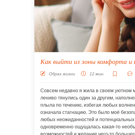
Как выйти из зоны комфорта и 
Образ жизни
12 мин.
Совсем недавно я жила в своем уютном м
лениво тянулись один за другим, наполне
плыла по течению, избегая любых волнени
означала стагнацию. Это было моё безоп
любых неожиданностей и потенциальных н
одновременно ощущалась какая-то необъ
возможностей и желание чего-то большего