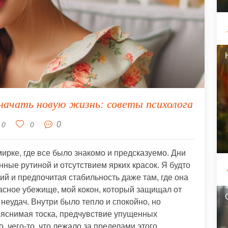
начать новую жизнь: советы психолога
0
0
0
ирке, где все было знакомо и предсказуемо. Дни
нные рутиной и отсутствием ярких красок. Я будто
й и предпочитая стабильность даже там, где она
асное убежище, мой кокон, который защищал от
еудач. Внутри было тепло и спокойно, но
яснимая тоска, предчувствие упущенных
, чего-то, что лежало за пределами этого