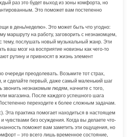
ждый раз это будет выход из зоны комфорта, но
рантированным. Это поможет вам постепенно
щи в день/неделю». Это может быть что угодно:
му маршруту на работу, заговорить с незнакомцем,
с тему, послушать новый музыкальный жанр. Эти
ть ваш мозг на восприятие новизны как чего-то
ают рутину и привносят в жизнь элемент
по очереди преодолевать. Возьмите тот страх,
, и сделайте первый, даже самый маленький шаг
ь звонить незнакомым людям, начните с того,
или магазина. После каждого успешного шага
 Постепенно переходите к более сложным задачам.
). Эта практика помогает находиться в настоящем
и чувствами без осуждения. Когда вы делаете что-
знанность поможет вам заметить эти ощущения, но
омфорт – это всего лишь временное состояние,