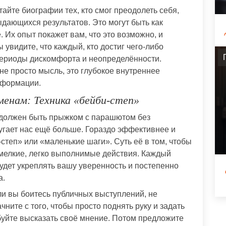
тайте биографии тех, кто смог преодолеть себя,
ыдающихся результатов. Это могут быть как
. Их опыт покажет вам, что это возможно, и
увидите, что каждый, кто достиг чего-либо
периоды дискомфорта и неопределённости.
не просто мысль, это глубокое внутреннее
сформации.
менам: Техника «бейби-степ»
 должен быть прыжком с парашютом без
пугает нас ещё больше. Гораздо эффективнее и
степ» или «маленькие шаги». Суть её в том, чтобы
 мелкие, легко выполнимые действия. Каждый
удет укреплять вашу уверенность и постепенно
а.
ли вы боитесь публичных выступлений, не
ните с того, чтобы просто поднять руку и задать
буйте высказать своё мнение. Потом предложите