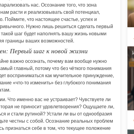
парализовать нас. Осознание того, что зона
 нам расти и реализовывать свой потенциал,
. Поймите, что настоящее счастье, успех и
привычного. Нужно лишь решиться сделать первый
й такой шаг будет наполнять вашу жизнь новыми
яя границы ваших возможностей.
ен: Первый шаг к новой жизни
райне важно осознать, почему вам вообще нужно
самый главный, потому что без чёткого понимания
дет восприниматься как мучительное принуждение,
елание «что-то изменить» без глубокого понимания
атам.
и. Что именно вас не устраивает? Чувствуете ли
которая не приносит удовлетворения? Ощущаете ли,
ся и стали рутиной? Устали ли вы от однообразия
дьте честны с собой. Осознание реальных проблем
сь признаться себе в том, что текущее положение