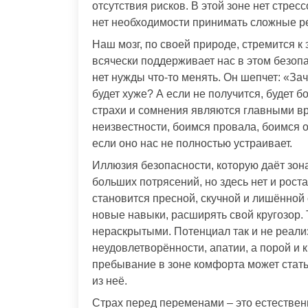
отсутствия рисков. В этой зоне нет стрес
нет необходимости принимать сложные ре
Наш мозг, по своей природе, стремится к
всячески поддерживает нас в этом безопа
нет нужды что-то менять. Он шепчет: «Зач
будет хуже? А если не получится, будет б
страхи и сомнения являются главными в
неизвестности, боимся провала, боимся о
если оно нас не полностью устраивает.
Иллюзия безопасности, которую даёт зона
больших потрясений, но здесь нет и рост
становится пресной, скучной и лишённой
новые навыки, расширять свой кругозор.
нераскрытыми. Потенциал так и не реализ
неудовлетворённости, апатии, а порой и 
пребывание в зоне комфорта может стать
из неё.
Страх перед переменами – это естествен