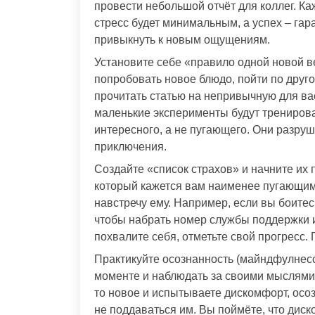
провести небольшой отчёт для коллег. Ка
стресс будет минимальным, а успех – га
привыкнуть к новым ощущениям.
Установите себе «правило одной новой ве
попробовать новое блюдо, пойти по друго
прочитать статью на непривычную для ва
маленькие эксперименты будут тренирова
интересного, а не пугающего. Они разруш
приключения.
Создайте «список страхов» и начните их 
который кажется вам наименее пугающим
навстречу ему. Например, если вы боитес
чтобы набрать номер службы поддержки 
похвалите себя, отметьте свой прогресс.
Практикуйте осознанность (майндфулнесс
моменте и наблюдать за своими мыслями 
то новое и испытываете дискомфорт, осо
не поддаваться им. Вы поймёте, что диск