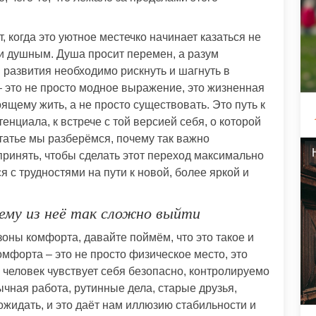
, когда это уютное местечко начинает казаться не
 и душным. Душа просит перемен, а разум
и развития необходимо рискнуть и шагнуть в
– это не просто модное выражение, это жизненная
оящему жить, а не просто существовать. Это путь к
енциала, к встрече с той версией себя, о которой
статье мы разберёмся, почему так важно
принять, чтобы сделать этот переход максимально
 с трудностями на пути к новой, более яркой и
ему из неё так сложно выйти
зоны комфорта, давайте поймём, что это такое и
омфорта – это не просто физическое место, это
 человек чувствует себя безопасно, контролируемо
ычная работа, рутинные дела, старые друзья,
жидать, и это даёт нам иллюзию стабильности и