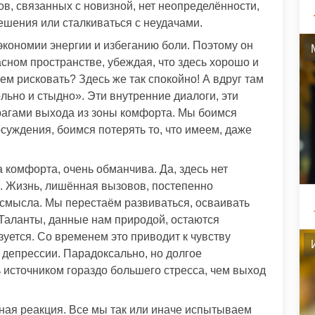
сов, связанных с новизной, нет неопределённости,
шения или сталкиваться с неудачами.
 экономии энергии и избеганию боли. Поэтому он
сном пространстве, убеждая, что здесь хорошо и
ем рисковать? Здесь же так спокойно! А вдруг там
ольно и стыдно». Эти внутренние диалоги, эти
рагами выхода из зоны комфорта. Мы боимся
суждения, боимся потерять то, что имеем, даже
 комфорта, очень обманчива. Да, здесь нет
а. Жизнь, лишённая вызовов, постепенно
 смысла. Мы перестаём развиваться, осваивать
 Таланты, данные нам природой, остаются
уется. Со временем это приводит к чувству
к депрессии. Парадоксально, но долгое
 источником гораздо большего стресса, чем выход
ная реакция. Все мы так или иначе испытываем