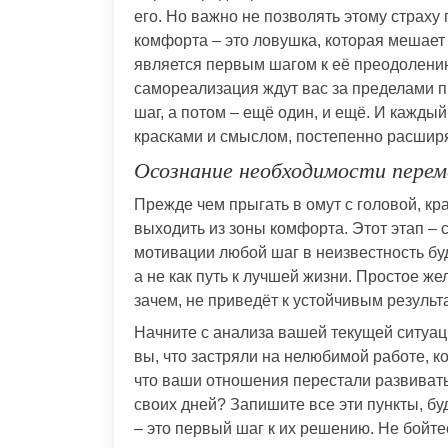
его. Но важно не позволять этому страху 
комфорта – это ловушка, которая мешает
является первым шагом к её преодолению
самореализация ждут вас за пределами 
шаг, а потом – ещё один, и ещё. И кажды
красками и смыслом, постепенно расшир
Осознание необходимости перем
Прежде чем прыгать в омут с головой, к
выходить из зоны комфорта. Этот этап – 
мотивации любой шаг в неизвестность бу
а не как путь к лучшей жизни. Простое ж
зачем, не приведёт к устойчивым результ
Начните с анализа вашей текущей ситуаци
вы, что застряли на нелюбимой работе, 
что ваши отношения перестали развивать
своих дней? Запишите все эти пункты, бу
– это первый шаг к их решению. Не бойте