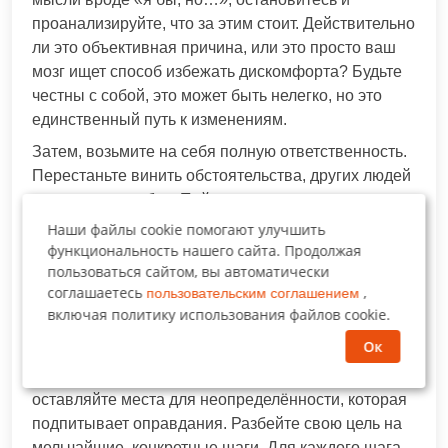
проанализируйте, что за этим стоит. Действительно
ли это объективная причина, или это просто ваш
мозг ищет способ избежать дискомфорта? Будьте
честны с собой, это может быть нелегко, но это
единственный путь к изменениям.
Затем, возьмите на себя полную ответственность.
Перестаньте винить обстоятельства, других людей
или свою «судьбу». Поймите, что ваша жизнь – это
результат ваших решений и ваших действий (или
Наши файлы cookie помогают улучшить
бездействия). Как только вы осознаете, что именно
функциональность нашего сайта. Продолжая
пользоваться сайтом, вы автоматически
вы контролируете свои поступки, вы почувствуете
соглашаетесь
,
пользовательским соглашением
огромную силу и свободу. Это не означает, что
включая политику использования файлов cookie.
внешние факторы не существуют, но означает, что
вы решаете, как на них реагировать.
Ок
Разработайте чёткий план действий. Не
оставляйте места для неопределённости, которая
подпитывает оправдания. Разбейте свою цель на
мельчайшие, конкретные шаги. Для каждого шага