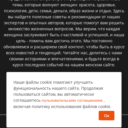
темы, которые волнуют женщин: красота, здоровье,
психология, дети, семья, деньги, образ жизни и отдых. Здесь
вы найдете полезные советы и рекомендации от наших
экспертов и опытных авторов, которые помогут вам решить
множество жизненных вопросов. Мы верим, что каждая
женщина заслуживает быть счастливой и успешной, и наша
цель - помочь вам достичь этого. Мы постоянно
обновляемся и расширяем свой контент, чтобы быть в курсе
всех новостей и тенденций. Читайте нас, делитесь с нами
своими историями и впечатлениями, и будьте всегда в
курсе последних событий на нашем женском сайте.
Наши файлы cookie помогают улучшить
Пользовательское соглашение
функциональность нашего сайта. Продолжая
пользоваться сайтом, вы автоматически
Политика конфиденциальности
соглашаетесь
,
пользовательским соглашением
Правообладателям⁣
включая политику использования файлов cookie.
Ок
©
Все права защищены
Селемпи
2026 год