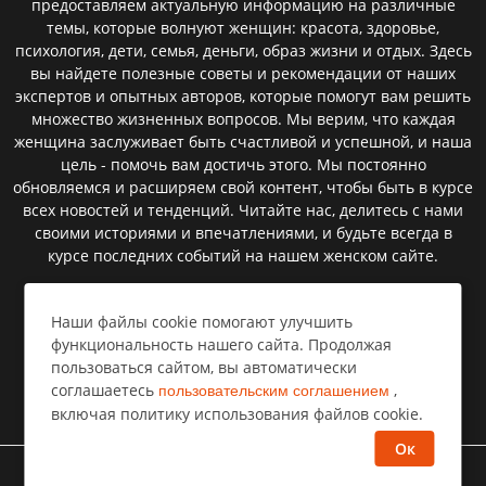
предоставляем актуальную информацию на различные
темы, которые волнуют женщин: красота, здоровье,
психология, дети, семья, деньги, образ жизни и отдых. Здесь
вы найдете полезные советы и рекомендации от наших
экспертов и опытных авторов, которые помогут вам решить
множество жизненных вопросов. Мы верим, что каждая
женщина заслуживает быть счастливой и успешной, и наша
цель - помочь вам достичь этого. Мы постоянно
обновляемся и расширяем свой контент, чтобы быть в курсе
всех новостей и тенденций. Читайте нас, делитесь с нами
своими историями и впечатлениями, и будьте всегда в
курсе последних событий на нашем женском сайте.
Наши файлы cookie помогают улучшить
Пользовательское соглашение
функциональность нашего сайта. Продолжая
пользоваться сайтом, вы автоматически
Политика конфиденциальности
соглашаетесь
,
пользовательским соглашением
Правообладателям⁣
включая политику использования файлов cookie.
Ок
©
Все права защищены
Селемпи
2026 год