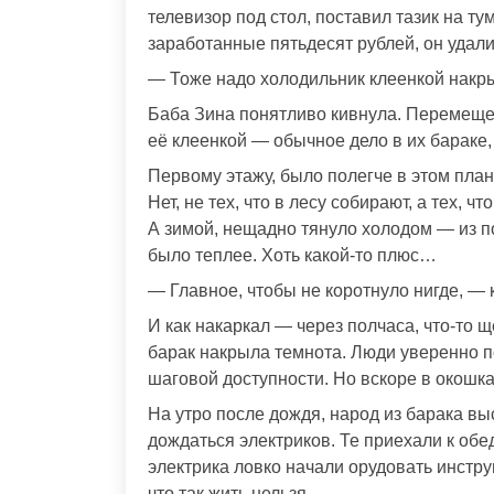
телевизор под стол, поставил тазик на ту
заработанные пятьдесят рублей, он удали
— Тоже надо холодильник клеенкой накры
Баба Зина понятливо кивнула. Перемеще
её клеенкой — обычное дело в их бараке,
Первому этажу, было полегче в этом план
Нет, не тех, что в лесу собирают, а тех, ч
А зимой, нещадно тянуло холодом — из п
было теплее. Хоть какой-то плюс…
— Главное, чтобы не коротнуло нигде, — 
И как накаркал — через полчаса, что-то щ
барак накрыла темнота. Люди уверенно по
шаговой доступности. Но вскоре в окошка
На утро после дождя, народ из барака вы
дождаться электриков. Те приехали к обе
электрика ловко начали орудовать инстру
что так жить нельзя.