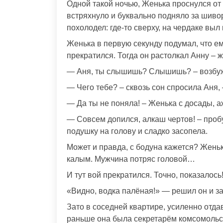
Одной такой ночью, Женька проснулся от 
встряхнуло и буквально подняло за шиво
похолодел: где-то сверху, на чердаке вы
Женька в первую секунду подумал, что ему
прекратился. Тогда он растолкал Анну – 
— Аня, ты слышишь? Слышишь? – возбуж
— Чего тебе? – сквозь сон спросила Аня,
— Да ты не поняла! – Женька с досады, а
— Совсем допился, алкаш чертов! – пробу
подушку на голову и сладко засопела.
Может и правда, с бодуна кажется? Женьк
калым. Мужчина потряс головой…
И тут вой прекратился. Точно, показалось
«Видно, водка палёная!» — решил он и з
Зато в соседней квартире, усиленно отда
раньше она была секретарём комсомольск