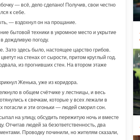
мбочку — всё, дело сделано! Получив, свои честно
лся к себе.
ть, — вздохнул он на прощание.
ние бытовой техники в укромное место и укрытие
 в дождливую погоду.
е. Зато здесь было, настоящее царство грибов.
то цветут на стенах от сырости, притом круглый год.
одвала, из прогнивших стен. На втором этаже
крикнул Женька, уже из коридора.
елкнуло в общем счётчике у лестницы, и весь
тянулись к свечкам, которые у всех лежали в
х погасли и эти огоньки — людей сморил сон.
сыпал на улицу, обсудить пережитую ночь и вместе
ду. Отчитав людей за безответственность, два
ментами. Проводку починили, но жителям сказали,