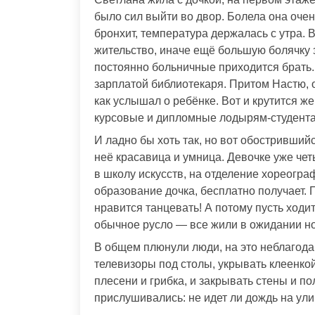
было сил выйти во двор. Болела она оче
бронхит, температура держалась с утра. 
жительство, иначе ещё большую болячку 
постоянно больничные приходится брать. 
зарплатой библиотекаря. Притом Настю, 
как услышал о ребёнке. Вот и крутится ж
курсовые и дипломные лодырям-студен
И ладно бы хоть так, но вот обострившийс
неё красавица и умница. Девочке уже че
в школу искусств, на отделение хореогра
образование дочка, бесплатно получает. 
нравится танцевать! А потому пусть ходи
обычное русло — все жили в ожидании но
В общем плюнули люди, на это неблагодар
телевизоры под столы, укрывать клеенкой
плесени и грибка, и закрывать стены и 
прислушивались: не идет ли дождь на ул