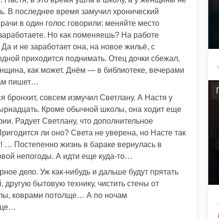
нь. В последнее время замучил хронический
Врачи в один голос говорили: меняйте место
заработаете. Но как поменяешь? На работе
Да и не заработает она, на новое жильё, с
одной приходится поднимать. Отец дочки сбежал,
енщина, как может. Днём — в библиотеке, вечерами
там пишет…
я бронхит, совсем измучил Светлану. А Настя у
тырнадцать. Кроме обычной школы, она ходит еще
фии. Радует Светлану, что дополнительное
Пригодится ли оно? Света не уверена, но Насте так
т! … Постепенно жизнь в бараке вернулась в
вой непогоды. А идти еще куда-то…
ное дело. Уж как-нибудь и дальше будут прятать
, другую бытовую технику, чистить стены от
полы, коврами потолще… А по ночам
ице…