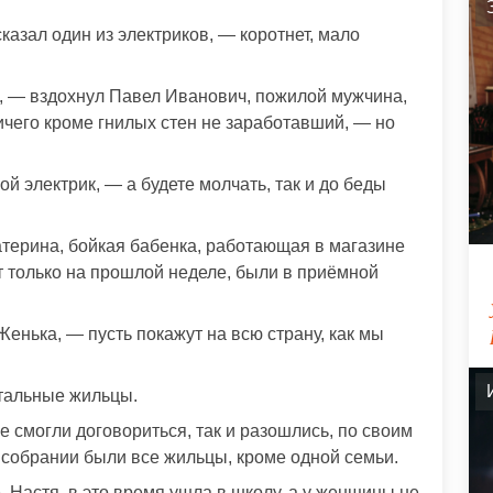
казал один из электриков, — коротнет, мало
, — вздохнул Павел Иванович, пожилой мужчина,
ичего кроме гнилых стен не заработавший, — но
й электрик, — а будете молчать, так и до беды
терина, бойкая бабенка, работающая в магазине
т только на прошлой неделе, были в приёмной
енька, — пусть покажут на всю страну, как мы
стальные жильцы.
е смогли договориться, так и разошлись, по своим
собрании были все жильцы, кроме одной семьи.
. Настя, в это время ушла в школу, а у женщины не