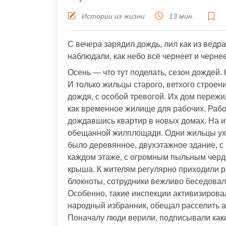
Истории из жизни
13 мин.
С вечера зарядил дождь, лил как из ведр
наблюдали, как небо всё чернеет и чернеет
Осень — что тут поделать, сезон дождей. 
И только жильцы старого, ветхого строе
дождя, с особой тревогой. Их дом пережи
как временное жилище для рабочих. Рабоч
дождавшись квартир в новых домах. На их
обещанной жилплощади. Одни жильцы уход
было деревянное, двухэтажное здание, с 
каждом этаже, с огромным пыльным черд
крыша. К жителям регулярно приходили р
блокноты, сотрудники вежливо беседовали
Особенно, такие инспекции активизирова
народный избранник, обещал расселить а
Поначалу люди верили, подписывали каки