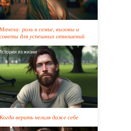
Мачеха: роль в семье, вызовы и
советы для успешных отношений
Истории из жизни
Когда верить нельзя даже себе