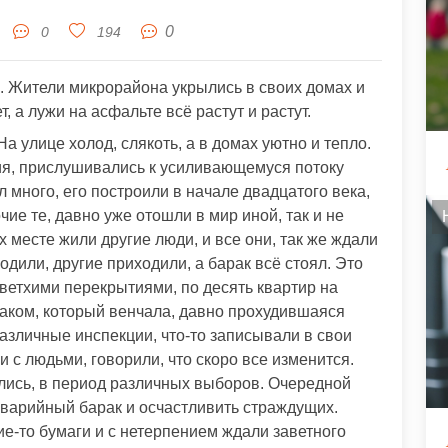
0
0
194
а. Жители микрорайона укрылись в своих домах и
, а лужи на асфальте всё растут и растут.
На улице холод, слякоть, а в домах уютно и тепло.
ния, прислушивались к усиливающемуся потоку
л много, его построили в начале двадцатого века,
ие те, давно уже отошли в мир иной, так и не
 месте жили другие люди, и все они, так же ждали
или, другие приходили, а барак всё стоял. Это
ветхими перекрытиями, по десять квартир на
аком, который венчала, давно прохудившаяся
азличные инспекции, что-то записывали в свои
 с людьми, говорили, что скоро все изменится.
лись, в период различных выборов. Очередной
варийный барак и осчастливить страждущих.
е-то бумаги и с нетерпением ждали заветного