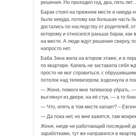
решения. Но проходил год, два, пять лет
Барак стоял на прежнем месте и никуда н
было некуда, потому как большая часть б
достались по наследству от родителей, от
которому и относился раньше барак, как 
на месте. А люди ждут решения сверху, по
напросто нет.
Баба Зина жила на втором этаже, и в пе
по квартире. Капель не заставила себя ж
просто не мог справиться, с обрушившим
потолок над телевизором, вздохнула и п
— Женя, помоги мне телевизор убрать, — 
выглянул из двери, на её стук, — а то боюс
— Что, опять в том месте капает? – Евген
— Да пока нет, но мне кажется, там мокре
Женя, нигде не работающий последний д
заработками, тут же направился в кварти