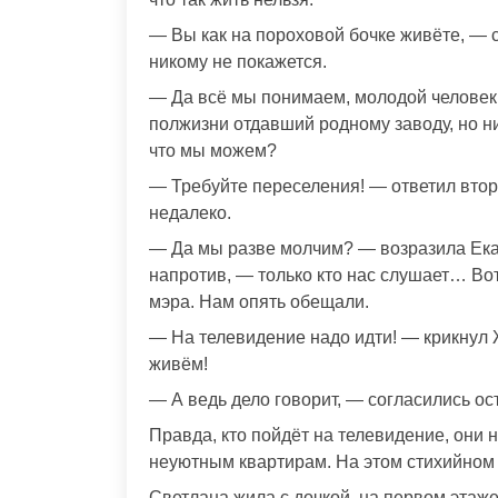
— Вы как на пороховой бочке живёте, — с
никому не покажется.
— Да всё мы понимаем, молодой человек
полжизни отдавший родному заводу, но н
что мы можем?
— Требуйте переселения! — ответил второ
недалеко.
— Да мы разве молчим? — возразила Ека
напротив, — только кто нас слушает… Во
мэра. Нам опять обещали.
— На телевидение надо идти! — крикнул Ж
живём!
— А ведь дело говорит, — согласились о
Правда, кто пойдёт на телевидение, они н
неуютным квартирам. На этом стихийном 
Светлана жила с дочкой, на первом этаже