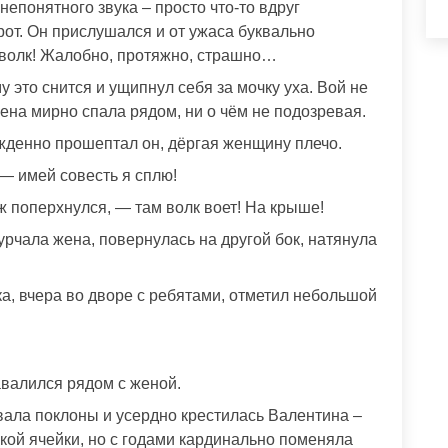
непонятного звука – просто что-то вдруг
рот. Он прислушался и от ужаса буквально
л волк! Жалобно, протяжно, страшно…
 это снится и ущипнул себя за мочку уха. Вой не
жена мирно спала рядом, ни о чём не подозревая.
денно прошептал он, дёргая женщину плечо.
 — имей совесть я сплю!
ж поперхнулся, — там волк воет! На крыше!
рчала жена, повернулась на другой бок, натянула
а, вчера во дворе с ребятами, отметил небольшой
!
авалился рядом с женой.
вала поклоны и усердно крестилась Валентина –
ой ячейки, но с годами кардинально поменяла