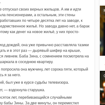
…
е отпускал своих верных жильцов. А им и идти
ыла пенсионерами, а остальным, эти стены
работавших по четыре десятка лет на заводе, к
ведомственное жильё. Но завода давно нет, а барак
тому как денег на новое жильё, у них просто-
риод дождей, она уже привычно расставляла тазики
дать и в этот раз — дырявый шифер на крыше,
ся ливнем. Баба Зина, с сомнением посмотрела на
ошаркала в соседнюю квартиру.
попросила она мужчину, лет сорока пяти, который
ь я за него.
ий, был уже в курсе судьбы телевизора.
ет, — вздохнула старушка.
есяток лет, перебивающийся случайными
ру бабы Зины. За две минуты, он переместил