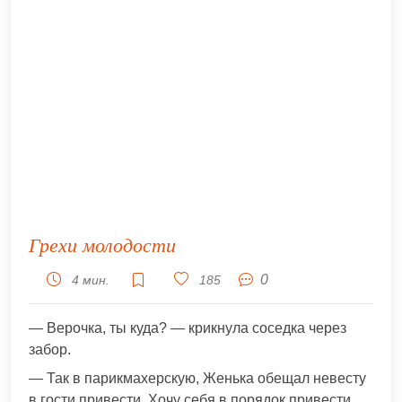
Грехи молодости
0
4 мин.
185
— Верочка, ты куда? — крикнула соседка через
забор.
— Так в парикмахерскую, Женька обещал невесту
в гости привести. Хочу себя в порядок привести.