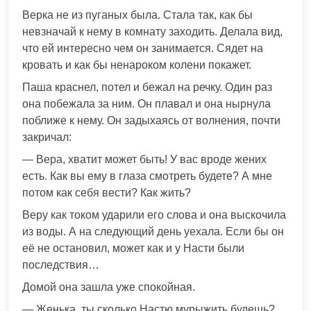
Верка не из пуганых была. Стала так, как бы
невзначай к нему в комнату заходить. Делала вид,
что ей интересно чем он занимается. Сядет на
кровать и как бы ненароком колени покажет.
Паша краснел, потел и бежал на речку. Один раз
она побежала за ним. Он плавал и она нырнула
поближе к нему. Он задыхаясь от волнения, почти
закричал:
— Вера, хватит может быть! У вас вроде жених
есть. Как вы ему в глаза смотреть будете? А мне
потом как себя вести? Как жить?
Веру как током ударили его слова и она выскочила
из воды. А на следующий день уехала. Если бы он
её не остановил, может как и у Насти были
последствия…
Домой она зашла уже спокойная.
— Женька, ты сколько Настю мурыжить будешь?