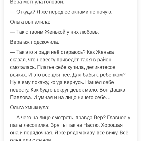
Вера мотнула головой.
— Откуда? Я же перед её окнами не ночую.
Ольга выпалила:
— Так с твоим Женькой у них любовь.
Вера аж подскочила.
— Так это я ради неё стараюсь? Как Женька
сказал, что невесту приведёт, так я в район
смоталась. Платье себе купила, деликатесов
всяких. И это всё для неё. Для бабы с ребёнком?
Ну я ему покажу, когда вернусь. Нашёл себе
невесту. Как будто вокруг девок мало. Вон Дашка
Павлова. И умная и на лицо ничего себе…
Ольга хмыкнула:
— А чего на лицо смотреть, правда Вер? Главное у
папы лесопилка. Зря ты так на Настю. Хорошая
она и порядочная. Я же рядом живу, всё вижу. Всё
одна или с сыном.