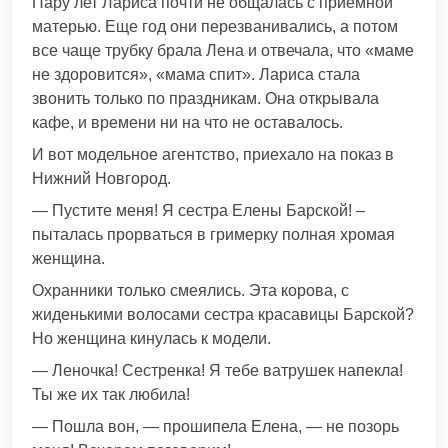
Пару лет Лариса почти не общалась с приемной
матерью. Еще год они перезванивались, а потом
все чаще трубку брала Лена и отвечала, что «маме
не здоровится», «мама спит». Лариса стала
звонить только по праздникам. Она открывала
кафе, и времени ни на что не оставалось.
И вот модельное агентство, приехало на показ в
Нижний Новгород.
— Пустите меня! Я сестра Елены Барской! –
пыталась прорваться в гримерку полная хромая
женщина.
Охранники только смеялись. Эта корова, с
жиденькими волосами сестра красавицы Барской?
Но женщина кинулась к модели.
— Леночка! Сестренка! Я тебе ватрушек напекла!
Ты же их так любила!
— Пошла вон, — прошипела Елена, — не позорь