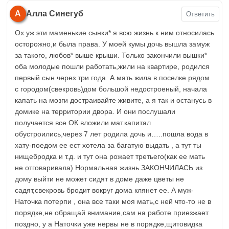
А
Алла Синегуб
Ответить
Ох уж эти маменькие сынки* я всю жизнь к ним относилась
осторожно,и была права. У моей кумы дочь вышла замуж
за такого, любов* выше крыши. Только закончили вышки*
оба молодые пошли работать,жили на квартире, родился
первый сын через три года. А мать жила в поселке рядом
с городом(свекровь)дом большой недостроеный, начала
капать на мозги достраивайте живите, а я так и останусь в
домике на территории двора. И они послушали
получается все ОК вложили мат.капитал
обустроились,через 7 лет родила дочь и…..пошла вода в
хату-поедом ее ест хотела за багатую выдать , а тут ты
нищебродка и т.д. и тут она рожает третьего(как ее мать
не отговаривала) Нормальная жизнь ЗАКОНЧИЛАСЬ из
дому выйти не может сидят в доме даже цветы не
садят,свекровь бродит вокруг дома клянет ее. А муж-
Наточка потерпи , она все таки моя мать,с ней что-то не в
порядке,не обращай внимание,сам на работе приезжает
поздно, у а Наточки уже нервы не в порядке,щитовидка