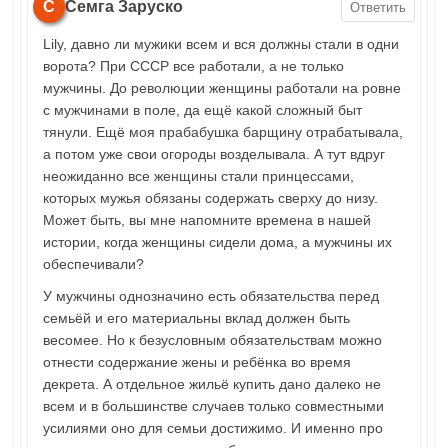
С
Семга Заруско
Ответить
Lily, давно ли мужики всем и вся должны стали в одни
ворота? При СССР все работали, а не только
мужчины. До революции женщины работали на ровне
с мужчинами в поле, да ещё какой сложный быт
тянули. Ещё моя прабабушка барщину отрабатывала,
а потом уже свои огороды возделывала. А тут вдруг
неожиданно все женщины стали принцессами,
которых мужья обязаны содержать сверху до низу.
Может быть, вы мне напомните времена в нашей
истории, когда женщины сидели дома, а мужчины их
обеспечивали?
У мужчины однозначино есть обязательства перед
семьёй и его материальны вклад должен быть
весомее. Но к безусловным обязательствам можно
отнести содержание жены и ребёнка во время
декрета. А отдельное жильё купить дано далеко не
всем и в большинстве случаев только совместными
усилиями оно для семьи достижимо. И именно про