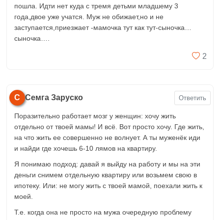
пошла. Идти нет куда с тремя детьми младшему 3
года,двое уже учатся. Муж не обижает,но и не
заступается,приезжает -мамочка тут как тут-сыночка…
сыночка….
2
С
Семга Заруско
Ответить
Поразительно работает мозг у женщин: хочу жить
отдельно от твоей мамы! И всё. Вот просто хочу. Где жить,
на что жить ее совершенно не волнует. А ты муженёк иди
и найди где хочешь 6-10 лямов на квартиру.
Я понимаю подход: давай я выйду на работу и мы на эти
деньги снимем отдельную квартиру или возьмем свою в
ипотеку. Или: не могу жить с твоей мамой, поехали жить к
моей.
Т.е. когда она не просто на мужа очередную проблему