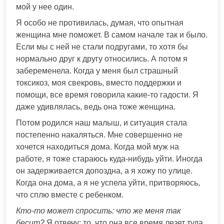
мой у нее один.
Я особо не противилась, думая, что опытная
женщина мне поможет. В самом начале так и было.
Если мы с ней не стали подругами, то хотя бы
нормально друг к другу относились. А потом я
забеременела. Когда у меня был страшный
токсикоз, моя свекровь, вместо поддержки и
помощи, все время говорила какие-то гадости. Я
даже удивлялась, ведь она тоже женщина.
Потом родился наш малыш, и ситуация стала
постепенно накаляться. Мне совершенно не
хочется находиться дома. Когда мой муж на
работе, я тоже стараюсь куда-нибудь уйти. Иногда
он задерживается допоздна, а я хожу по улице.
Когда она дома, а я не успела уйти, притворяюсь,
что сплю вместе с ребенком.
Кто-то может спросить: что же меня так
бесит?
Я отвечу: то, что она все время лезет туда,