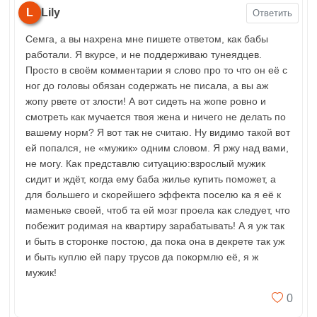
L
Lily
Ответить
Семга, а вы нахрена мне пишете ответом, как бабы
работали. Я вкурсе, и не поддерживаю тунеядцев.
Просто в своём комментарии я слово про то что он её с
ног до головы обязан содержать не писала, а вы аж
жопу рвете от злости! А вот сидеть на жопе ровно и
смотреть как мучается твоя жена и ничего не делать по
вашему норм? Я вот так не считаю. Ну видимо такой вот
ей попался, не «мужик» одним словом. Я ржу над вами,
не могу. Как представлю ситуацию:взрослый мужик
сидит и ждёт, когда ему баба жилье купить поможет, а
для большего и скорейшего эффекта поселю ка я её к
маменьке своей, чтоб та ей мозг проела как следует, что
побежит родимая на квартиру зарабатывать! А я уж так
и быть в сторонке постою, да пока она в декрете так уж
и быть куплю ей пару трусов да покормлю её, я ж
мужик!
0