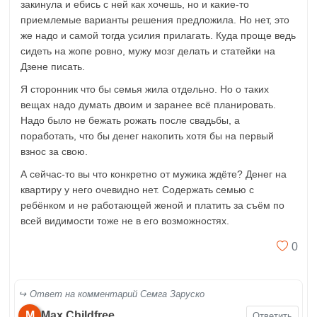
закинула и ебись с ней как хочешь, но и какие-то
приемлемые варианты решения предложила. Но нет, это
же надо и самой тогда усилия прилагать. Куда проще ведь
сидеть на жопе ровно, мужу мозг делать и статейки на
Дзене писать.
Я сторонник что бы семья жила отдельно. Но о таких
вещах надо думать двоим и заранее всё планировать.
Надо было не бежать рожать после свадьбы, а
поработать, что бы денег накопить хотя бы на первый
взнос за свою.
А сейчас-то вы что конкретно от мужика ждёте? Денег на
квартиру у него очевидно нет. Содержать семью с
ребёнком и не работающей женой и платить за съём по
всей видимости тоже не в его возможностях.
0
Ответ на комментарий Семга Заруско
M
Max Childfree
Ответить