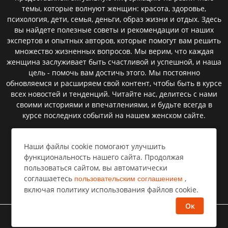
темы, которые волнуют женщин: красота, здоровье,
психология, дети, семья, деньги, образ жизни и отдых. Здесь
вы найдете полезные советы и рекомендации от наших
экспертов и опытных авторов, которые помогут вам решить
множество жизненных вопросов. Мы верим, что каждая
женщина заслуживает быть счастливой и успешной, и наша
цель - помочь вам достичь этого. Мы постоянно
обновляемся и расширяем свой контент, чтобы быть в курсе
всех новостей и тенденций. Читайте нас, делитесь с нами
своими историями и впечатлениями, и будьте всегда в
курсе последних событий на нашем женском сайте.
Наши файлы cookie помогают улучшить
Пользовательское соглашение
функциональность нашего сайта. Продолжая
пользоваться сайтом, вы автоматически
Политика конфиденциальности
соглашаетесь
,
пользовательским соглашением
Правообладателям⁣
включая политику использования файлов cookie.
Ок
©
Все права защищены
Селемпи
2026 год