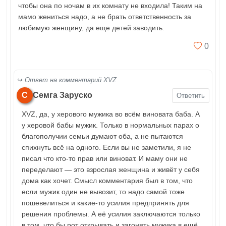
чтобы она по ночам в их комнату не входила! Таким на
мамо жениться надо, а не брать ответственность за
любимую женщину, да еще детей заводить.
0
Ответ на комментарий XVZ
С
Семга Заруско
Ответить
XVZ, да, у херового мужика во всём виновата баба. А
у херовой бабы мужик. Только в нормальных парах о
благополучии семьи думают оба, а не пытаются
спихнуть всё на одного. Если вы не заметили, я не
писал что кто-то прав или виноват. И маму они не
переделают — это взрослая женщина и живёт у себя
дома как хочет. Смысл комментария был в том, что
если мужик один не вывозит, то надо самой тоже
пошевелиться и какие-то усилия предпринять для
решения проблемы. А её усилия заключаются только
в том, что бы рот открывать и загонять мужика в ещё