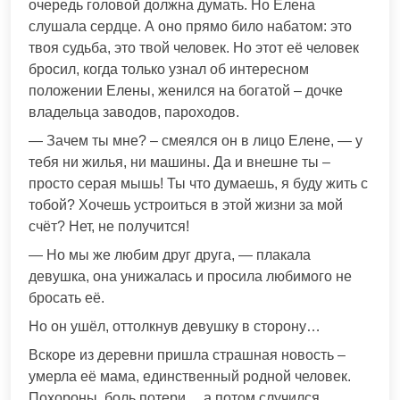
очередь головой должна думать. Но Елена
слушала сердце. А оно прямо било набатом: это
твоя судьба, это твой человек. Но этот её человек
бросил, когда только узнал об интересном
положении Елены, женился на богатой – дочке
владельца заводов, пароходов.
— Зачем ты мне? – смеялся он в лицо Елене, — у
тебя ни жилья, ни машины. Да и внешне ты –
просто серая мышь! Ты что думаешь, я буду жить с
тобой? Хочешь устроиться в этой жизни за мой
счёт? Нет, не получится!
— Но мы же любим друг друга, — плакала
девушка, она унижалась и просила любимого не
бросать её.
Но он ушёл, оттолкнув девушку в сторону…
Вскоре из деревни пришла страшная новость –
умерла её мама, единственный родной человек.
Похороны, боль потери… а потом случился