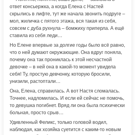
ответ консьержка, а когда Елена с Настей
скрылись в лифте, тут же начала звонить подруге –
мол, жиличка с пятого этажа, вся такая из себя,
совсем с дуба рухнула – бомжиху приперла. А ещё
ставила из себя леди…
Но Елене впервые за долгие годы было всё равно,
что о ней думают окружающие. Она вдруг поняла,
почему она так прониклась к этой несчастной
девочке – в ней она в какой-то момент увидела
себя! Ту, простую девчонку, которую бросили,
унизили, растоптали…
Она, Елена, справилась. А вот Настя сломалась.
Точнее, надломилась. И если ей сейчас не помочь,
то девушка погибнет. Вряд ли она была психически
больная, просто срыв…
Удивленный Феликс, только головой водил,
наблюдая, как хозяйка суетится с каким-то новым