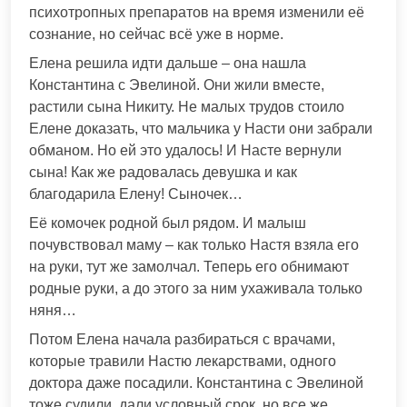
психотропных препаратов на время изменили её
сознание, но сейчас всё уже в норме.
Елена решила идти дальше – она нашла
Константина с Эвелиной. Они жили вместе,
растили сына Никиту. Не малых трудов стоило
Елене доказать, что мальчика у Насти они забрали
обманом. Но ей это удалось! И Насте вернули
сына! Как же радовалась девушка и как
благодарила Елену! Сыночек…
Её комочек родной был рядом. И малыш
почувствовал маму – как только Настя взяла его
на руки, тут же замолчал. Теперь его обнимают
родные руки, а до этого за ним ухаживала только
няня…
Потом Елена начала разбираться с врачами,
которые травили Настю лекарствами, одного
доктора даже посадили. Константина с Эвелиной
тоже судили, дали условный срок, но все же.