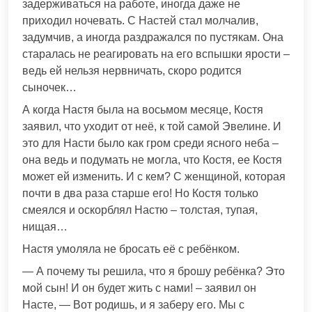
задерживаться на работе, иногда даже не
приходил ночевать. С Настей стал молчалив,
задумчив, а иногда раздражался по пустякам. Она
старалась не реагировать на его вспышки ярости –
ведь ей нельзя нервничать, скоро родится
сыночек…
А когда Настя была на восьмом месяце, Костя
заявил, что уходит от неё, к той самой Эвелине. И
это для Насти было как гром среди ясного неба –
она ведь и подумать не могла, что Костя, ее Костя
может ей изменить. И с кем? С женщиной, которая
почти в два раза старше его! Но Костя только
смеялся и оскорблял Настю – толстая, тупая,
нищая…
Настя умоляла не бросать её с ребёнком.
— А почему ты решила, что я брошу ребёнка? Это
мой сын! И он будет жить с нами! – заявил он
Насте, — Вот родишь, и я заберу его. Мы с