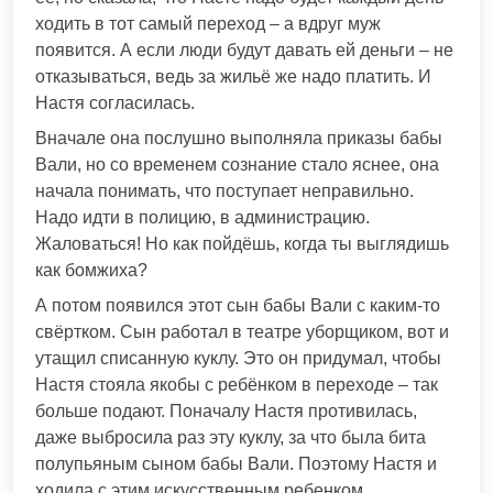
ходить в тот самый переход – а вдруг муж
появится. А если люди будут давать ей деньги – не
отказываться, ведь за жильё же надо платить. И
Настя согласилась.
Вначале она послушно выполняла приказы бабы
Вали, но со временем сознание стало яснее, она
начала понимать, что поступает неправильно.
Надо идти в полицию, в администрацию.
Жаловаться! Но как пойдёшь, когда ты выглядишь
как бомжиха?
А потом появился этот сын бабы Вали с каким-то
свёртком. Сын работал в театре уборщиком, вот и
утащил списанную куклу. Это он придумал, чтобы
Настя стояла якобы с ребёнком в переходе – так
больше подают. Поначалу Настя противилась,
даже выбросила раз эту куклу, за что была бита
полупьяным сыном бабы Вали. Поэтому Настя и
ходила с этим искусственным ребенком.