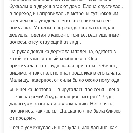
буквально в двух шагах от дома. Елена спустилась
в переход и направилась в метро. И тут боковым
зрением она увидела нечто, что привлекло её
внимание. У стены в переходе стояла молодая
девушка, одетая в какое-то тряпье, распущенные
волосы, отсутствующий взгляд…
На руках девушка держала младенца, одетого в
какой-то замызганный комбинезон. Она
прижимала его к груди, качая при этом. Ребенок,
видимо, и так спал, но она продолжала его качать.
Малышу, наверное, от силы было около полугода.
«Нищенка чёртова! – выругалась про себя Елена,
— как надоели! И куда полиция смотрит? Ведь
давно уже разогнали эту компанию! Нет, опять
появились, как крысы. Да, давно я не была близко
с народом».
Елена усмехнулась и шагнула было дальше, как