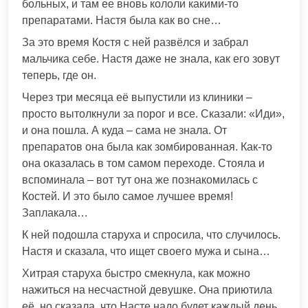
больных, и там ее вновь кололи какими-то
препаратами. Настя была как во сне…
За это время Костя с ней развёлся и забрал
мальчика себе. Настя даже не знала, как его зовут
теперь, где он.
Через три месяца её выпустили из клиники –
просто вытолкнули за порог и все. Сказали: «Иди»,
и она пошла. А куда – сама не знала. От
препаратов она была как зомбированная. Как-то
она оказалась в том самом переходе. Стояла и
вспоминала – вот тут она же познакомилась с
Костей. И это было самое лучшее время!
Заплакала…
К ней подошла старуха и спросила, что случилось.
Настя и сказала, что ищет своего мужа и сына…
Хитрая старуха быстро смекнула, как можно
нажиться на несчастной девушке. Она приютила
её, но сказала, что Насте надо будет каждый день