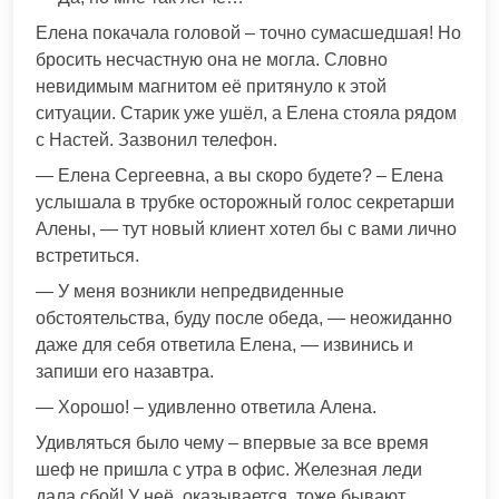
Елена покачала головой – точно сумасшедшая! Но
бросить несчастную она не могла. Словно
невидимым магнитом её притянуло к этой
ситуации. Старик уже ушёл, а Елена стояла рядом
с Настей. Зазвонил телефон.
— Елена Сергеевна, а вы скоро будете? – Елена
услышала в трубке осторожный голос секретарши
Алены, — тут новый клиент хотел бы с вами лично
встретиться.
— У меня возникли непредвиденные
обстоятельства, буду после обеда, — неожиданно
даже для себя ответила Елена, — извинись и
запиши его назавтра.
— Хорошо! – удивленно ответила Алена.
Удивляться было чему – впервые за все время
шеф не пришла с утра в офис. Железная леди
дала сбой! У неё, оказывается, тоже бывают