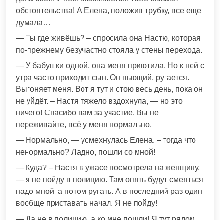
обстоятельства! А Елена, положив трубку, все еще
думала…
— Ты где живёшь? – спросила она Настю, которая
по-прежнему безучастно стояла у стены перехода.
— У бабушки одной, она меня приютила. Но к ней с
утра часто приходит сын. Он пьющий, ругается.
Выгоняет меня. Вот я тут и стою весь день, пока он
не уйдёт. – Настя тяжело вздохнула, — но это
ничего! Спасибо вам за участие. Вы не
переживайте, всё у меня нормально.
— Нормально, — усмехнулась Елена. – тогда что
ненормально? Ладно, пошли со мной!
— Куда? – Настя в ужасе посмотрела на женщину,
— я не пойду в полицию. Там опять будут смеяться
надо мной, а потом ругать. А в последний раз один
вообще приставать начал. Я не пойду!
— Да не в полицию, а ко мне пошли! Я тут рядом