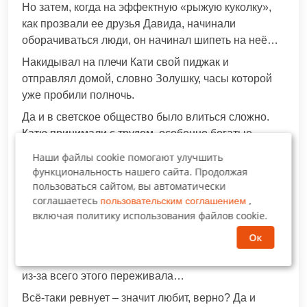
Но затем, когда на эффектную «рыжую куколку»,
как прозвали ее друзья Давида, начинали
оборачиваться люди, он начинал шипеть на неё…
Накидывал на плечи Кати свой пиджак и
отправлял домой, словно Золушку, часы которой
уже пробили полночь.
Да и в светское общество было влиться сложно.
Катю принимали с трудом, особенно богатые
жены. Они словно бы говорили на разных языках.
Наши файлы cookie помогают улучшить
Порой Давид говорил жене, с упреком, что
функциональность нашего сайта. Продолжая
стыдится некоторых привычек и черт характера
пользоваться сайтом, вы автоматически
Кати…
соглашаетесь
,
пользовательским соглашением
включая политику использования файлов cookie.
Тех, что когда-то ему в жене безумно нравились, но
Ок
затем надоели…
Катю это обижало. Однако, в целом, Катя не сильно
из-за всего этого переживала…
Всё-таки ревнует – значит любит, верно? Да и