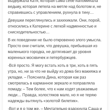
выдержала Катя, которая сама себе напоминала
ведьму, которая летела на метле над болотом и, не
справившись с управлением, рухнула в тину…
Девушки переглянулись и захихикали. Они, порой,
относились к Катерине с легкой надменностью и
снисходительностью…
В их поведении не было откровенно злого умысла.
Просто они считали, что девушка, прибывшая из
маленького городка, не дотягивает до уровня
коренных москвичек и петербуржцев.
-Всё просто. Я могу встать хоть в три, хоть в пять
утра, но, ни за что не выйду из дома без макияжа и
укладки. – Пояснила Дина, которая как раз
смотрелась в карманное зеркало и поправляла
помаду. – Тем более, что к нам ходят уважаемые
люди… Правда, холостяков мало, но я не теряю
надежды вытянуть «золотой билетик».
-Вот и я о том же. – Мечтательно вздохнула Саша и