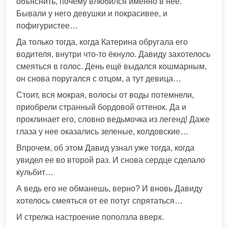
объяснить, почему влюбился именно в нее.
Бывали у него девушки и покрасивее, и
пофигуристее…
Да только тогда, когда Катерина обругала его
водителя, внутри что-то ёкнуло. Давиду захотелось
смеяться в голос. День ещё выдался кошмарным,
он снова поругался с отцом, а тут девица…
Стоит, вся мокрая, волосы от воды потемнели,
приобрели странный бордовой оттенок. Да и
проклинает его, словно ведьмочка из легенд! Даже
глаза у нее оказались зеленые, колдовские…
Впрочем, об этом Давид узнал уже тогда, когда
увидел ее во второй раз. И снова сердце сделало
кульбит…
А ведь его не обманешь, верно? И вновь Давиду
хотелось смеяться от ее потуг спрятаться…
И стрелка настроение поползла вверх.