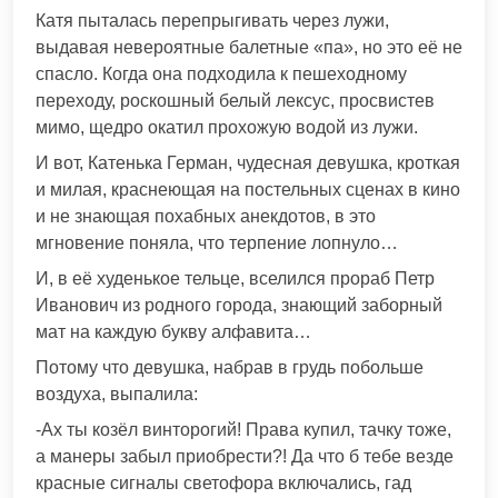
Катя пыталась перепрыгивать через лужи,
выдавая невероятные балетные «па», но это её не
спасло. Когда она подходила к пешеходному
переходу, роскошный белый лексус, просвистев
мимо, щедро окатил прохожую водой из лужи.
И вот, Катенька Герман, чудесная девушка, кроткая
и милая, краснеющая на постельных сценах в кино
и не знающая похабных анекдотов, в это
мгновение поняла, что терпение лопнуло…
И, в её худенькое тельце, вселился прораб Петр
Иванович из родного города, знающий заборный
мат на каждую букву алфавита…
Потому что девушка, набрав в грудь побольше
воздуха, выпалила:
-Ах ты козёл винторогий! Права купил, тачку тоже,
а манеры забыл приобрести?! Да что б тебе везде
красные сигналы светофора включались, гад