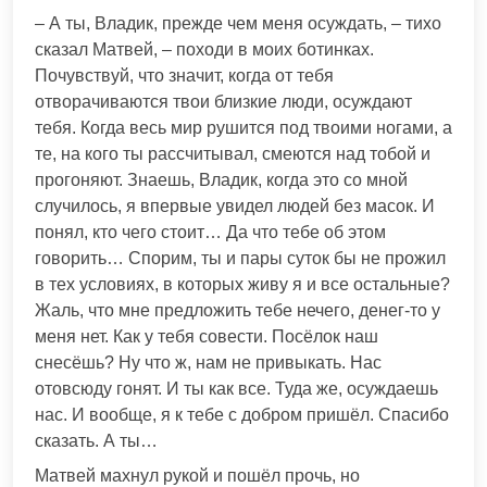
– А ты, Владик, прежде чем меня осуждать, – тихо
сказал Матвей, – походи в моих ботинках.
Почувствуй, что значит, когда от тебя
отворачиваются твои близкие люди, осуждают
тебя. Когда весь мир рушится под твоими ногами, а
те, на кого ты рассчитывал, смеются над тобой и
прогоняют. Знаешь, Владик, когда это со мной
случилось, я впервые увидел людей без масок. И
понял, кто чего стоит… Да что тебе об этом
говорить… Спорим, ты и пары суток бы не прожил
в тех условиях, в которых живу я и все остальные?
Жаль, что мне предложить тебе нечего, денег-то у
меня нет. Как у тебя совести. Посёлок наш
снесёшь? Ну что ж, нам не привыкать. Нас
отовсюду гонят. И ты как все. Туда же, осуждаешь
нас. И вообще, я к тебе с добром пришёл. Спасибо
сказать. А ты…
Матвей махнул рукой и пошёл прочь, но