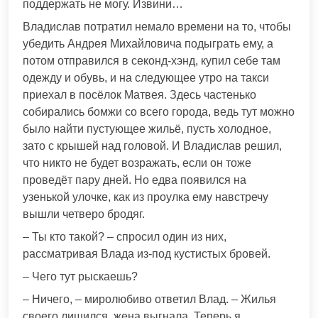
поддержать не могу. Извини…
Владислав потратил немало времени на то, чтобы
убедить Андрея Михайловича подыграть ему, а
потом отправился в секонд-хэнд, купил себе там
одежду и обувь, и на следующее утро на такси
приехал в посёлок Матвея. Здесь частенько
собирались бомжи со всего города, ведь тут можно
было найти пустующее жильё, пусть холодное,
зато с крышей над головой. И Владислав решил,
что никто не будет возражать, если он тоже
проведёт пару дней. Но едва появился на
узенькой улочке, как из проулка ему навстречу
вышли четверо бродяг.
– Ты кто такой? – спросил один из них,
рассматривая Влада из-под кустистых бровей.
– Чего тут рыскаешь?
– Ничего, – миролюбиво ответил Влад. – Жилья
своего лишился, жена выгнала. Теперь я