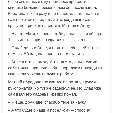
были сломаны, и ему пришлось провести в
клинике больше времени, чем он рассчитывал.
Кристина так ни разу и не навестила его, да он и
сам не хотел её видеть. Зато, когда выписался,
сразу же приехал навестить Матвея и Анну.
– Ну что, Мотя, я привёз тебе деньги, как и обещал.
Ты выиграл пари, поздравляю, – сказал он.
– Отдай деньги Анне, я ведь не себе, я ей хотел
помочь. Ей пацана надо на ноги ставить.
– Анне я и так помогу. А ты на эти деньги сними
себе жильё, приведи себя в порядок и приходи ко
мне, если хочешь получить работу.
Матвей обрадованно кивнул и протянул руку для
рукопожатия, но тут же отдернул её. Но Влад уже
сам взял его ладонь и крепко пожал.
– И ещё, дружище, спасибо тебе за науку.
– А что будет с нашим посёлком? – спросил