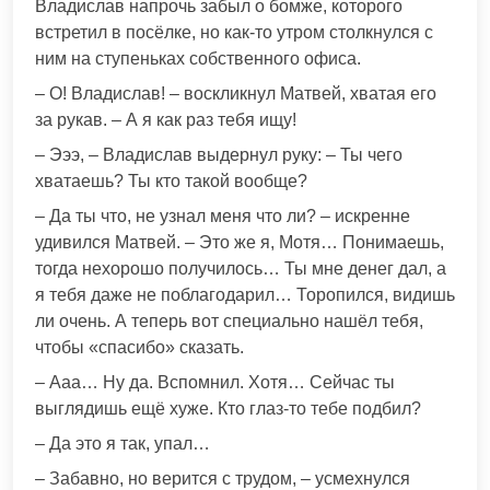
Владислав напрочь забыл о бомже, которого
встретил в посёлке, но как-то утром столкнулся с
ним на ступеньках собственного офиса.
– О! Владислав! – воскликнул Матвей, хватая его
за рукав. – А я как раз тебя ищу!
– Эээ, – Владислав выдернул руку: – Ты чего
хватаешь? Ты кто такой вообще?
– Да ты что, не узнал меня что ли? – искренне
удивился Матвей. – Это же я, Мотя… Понимаешь,
тогда нехорошо получилось… Ты мне денег дал, а
я тебя даже не поблагодарил… Торопился, видишь
ли очень. А теперь вот специально нашёл тебя,
чтобы «спасибо» сказать.
– Ааа… Ну да. Вспомнил. Хотя… Сейчас ты
выглядишь ещё хуже. Кто глаз-то тебе подбил?
– Да это я так, упал…
– Забавно, но верится с трудом, – усмехнулся