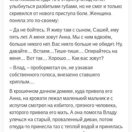
улыбнуться разбитыми губами, но не смог и только
скривился от нового приступа боли. Женщина
поняла это по-своему:
– Да не бойтесь. Я живу там с сыном, Сашей, ему
пять лет. А меня зовут Анна. Мы с ним вдвоём,
больше никого нет. Вас никто больше не обидит. Ну,
давайте… Встаем…Тише-тише… Опирайтесь на
меня… Вот так… Хорошо… Как вас зовут?
– Влад, – пробормотал он, не узнавая
собственного голоса, внезапно ставшего
хриплым…
В крошечном дачном домике, куда привела его
Анна, на кровати лежал маленький мальчик и с
испугом смотрел на избитого, грязного человека,
которого привела его мать. А она помогла Владу
улечься на старый, проваленный диван, потом
откуда-то принесла таз с теплой водой и принялась