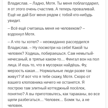
Владислав. – Ладно, Мотя. Ты меня поблагодарил,
я от этого очень счастлив. А теперь проваливай.
Ещё не дай Бог меня рядом с тобой кто-нибудь
увидит.
– Всё ещё считаешь меня не человеком? –
вздохнул Мотя.
– А что ты хотел? – неожиданно рассердился
Владислав. – Ну посмотри на себя! Какой ты
человек? Ходишь, побираешься. Сам немытый-
нечесаный, в тряпье каком-то… Фингал вон на пол
лица. И ешь то, что в мусорках найдёшь. Фу,
мерзость какая… Нормальные люди разве так
живут? И вот что я тебе скажу, Мотя. Скоро от
вашего клоповника ничего не останется. Я
построю там элитный коттеджный посёлок,
понятно? А вы приготовьтесь, как тараканы, во все
щели разбегаться… Человек… Бомж ты, а не
человек.