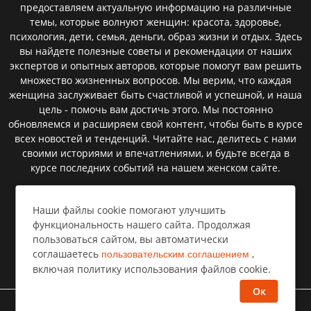
предоставляем актуальную информацию на различные
темы, которые волнуют женщин: красота, здоровье,
психология, дети, семья, деньги, образ жизни и отдых. Здесь
вы найдете полезные советы и рекомендации от наших
экспертов и опытных авторов, которые помогут вам решить
множество жизненных вопросов. Мы верим, что каждая
женщина заслуживает быть счастливой и успешной, и наша
цель - помочь вам достичь этого. Мы постоянно
обновляемся и расширяем свой контент, чтобы быть в курсе
всех новостей и тенденций. Читайте нас, делитесь с нами
своими историями и впечатлениями, и будьте всегда в
курсе последних событий на нашем женском сайте.
Наши файлы cookie помогают улучшить
Пользовательское соглашение
функциональность нашего сайта. Продолжая
пользоваться сайтом, вы автоматически
Политика конфиденциальности
соглашаетесь
,
пользовательским соглашением
Правообладателям⁣
включая политику использования файлов cookie.
Ок
©
Все права защищены
Селемпи
2026 год