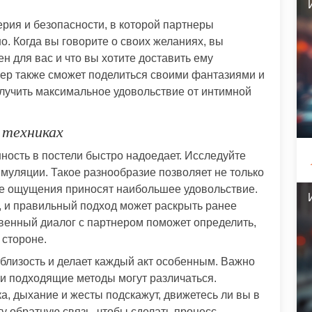
рия и безопасности, в которой партнеры
. Когда вы говорите о своих желаниях, вы
н для вас и что вы хотите доставить ему
нер также сможет поделиться своими фантазиями и
лучить максимальное удовольствие от интимной
 техниках
ность в постели быстро надоедает. Исследуйте
имуляции. Такое разнообразие позволяет не только
кие ощущения приносят наибольшее удовольствие.
, и правильный подход может раскрыть ранее
венный диалог с партнером поможет определить,
 стороне.
 близость и делает каждый акт особенным. Важно
 и подходящие методы могут различаться.
а, дыхание и жесты подскажут, движетесь ли вы в
у обратную связь, чтобы сделать процесс