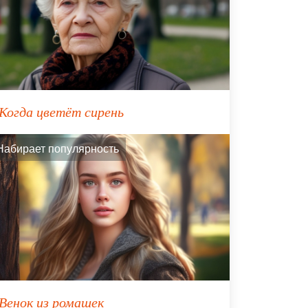
Когда цветёт сирень
Набирает популярность
Венок из ромашек