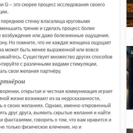
и G – это скорее процесс исследования своего
ции.
я переднюю стенку влагалища круговыми
уменьшить трение и сделать процесс более
е возбуждение или даже болезненные ощущения,
зону. Но помните, что не каждая женщина ощущает
она может быть менее выраженной или вовсе
раивайтесь. Существует множество других способов
нтируйте с различными видами стимуляции,
ать свои желания партнёру.
артнёром
творении, открытая и честная коммуникация играет
ной жизни возникают из-за недосказанности,
ь о своих желаниях. Однако, именно откровенный
ять друг друга, выявить скрытые желания и найти
 фантазиями, говорить о том, что вам нравится и
 не только физическое влечение, но и