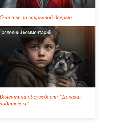
Счастье за закрытой дверью
Последний комментарий
Валентина
обсуждает:
"Доказал
родителям"