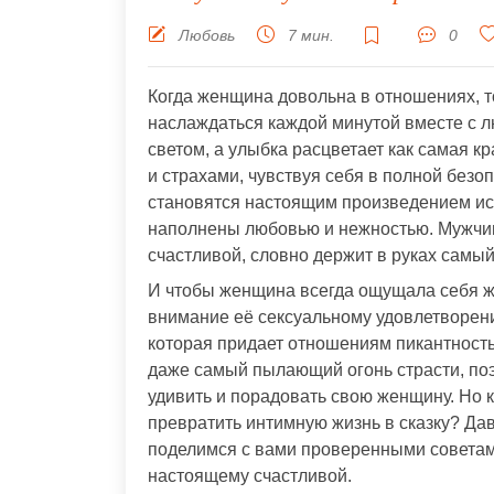
Любовь
7 мин.
0
Когда женщина довольна в отношениях, то
наслаждаться каждой минутой вместе с 
светом, а улыбка расцветает как самая к
и страхами, чувствуя себя в полной безо
становятся настоящим произведением иск
наполнены любовью и нежностью. Мужчин
счастливой, словно держит в руках самы
И чтобы женщина всегда ощущала себя ж
внимание её сексуальному удовлетворению
которая придает отношениям пикантность
даже самый пылающий огонь страсти, по
удивить и порадовать свою женщину. Но к
превратить интимную жизнь в сказку? Дав
поделимся с вами проверенными советам
настоящему счастливой.