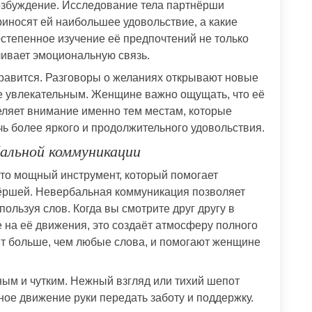
возбуждение. Исследование тела партнёрши
риносят ей наибольшее удовольствие, а какие
степенное изучение её предпочтений не только
ливает эмоциональную связь.
 нравится. Разговоры о желаниях открывают новые
е увлекательным. Женщине важно ощущать, что её
деляет внимание именно тем местам, которые
чь более яркого и продолжительного удовольствия.
бальной коммуникации
то мощный инструмент, который помогает
нёршей. Невербальная коммуникация позволяет
спользуя слов. Когда вы смотрите друг другу в
е на её движения, это создаёт атмосферу полного
т больше, чем любые слова, и помогают женщине
ым и чутким. Нежный взгляд или тихий шепот
ное движение руки передать заботу и поддержку.