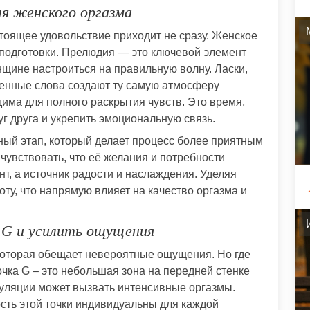
я женского оргазма
стоящее удовольствие приходит не сразу. Женское
 подготовки. Прелюдия — это ключевой элемент
нщине настроиться на правильную волну. Ласки,
венные слова создают ту самую атмосферу
има для полного раскрытия чувств. Это время,
уг друга и укрепить эмоциональную связь.
ный этап, который делает процесс более приятным
увствовать, что её желания и потребности
нт, а источник радости и наслаждения. Уделяя
ту, что напрямую влияет на качество оргазма и
 G и усилить ощущения
которая обещает невероятные ощущения. Но где
очка G – это небольшая зона на передней стенке
муляции может вызвать интенсивные оргазмы.
сть этой точки индивидуальны для каждой