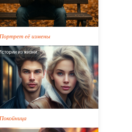
Портрет её измены
Истории из жизни
Покойница