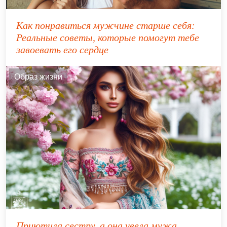
Как понравиться мужчине старше себя:
Реальные советы, которые помогут тебе
завоевать его сердце
Образ жизни
Приютила сестру, а она увела мужа