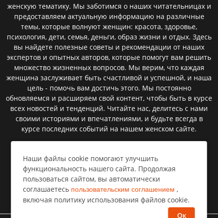
женскую тематику. Мы заботимся о наших читательницах и
предоставляем актуальную информацию на различные
темы, которые волнуют женщин: красота, здоровье,
психология, дети, семья, деньги, образ жизни и отдых. Здесь
вы найдете полезные советы и рекомендации от наших
экспертов и опытных авторов, которые помогут вам решить
множество жизненных вопросов. Мы верим, что каждая
женщина заслуживает быть счастливой и успешной, и наша
цель - помочь вам достичь этого. Мы постоянно
обновляемся и расширяем свой контент, чтобы быть в курсе
всех новостей и тенденций. Читайте нас, делитесь с нами
своими историями и впечатлениями, и будьте всегда в
курсе последних событий на нашем женском сайте.
Наши файлы cookie помогают улучшить
Пользовательское соглашение
функциональность нашего сайта. Продолжая
пользоваться сайтом, вы автоматически
Политика конфиденциальности
соглашаетесь
,
пользовательским соглашением
Правообладателям⁣
включая политику использования файлов cookie.
Ок