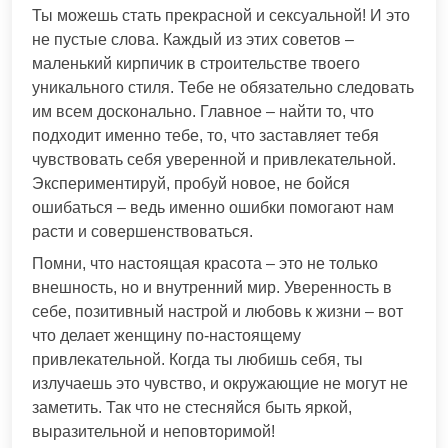
Ты можешь стать прекрасной и сексуальной! И это
не пустые слова. Каждый из этих советов –
маленький кирпичик в строительстве твоего
уникального стиля. Тебе не обязательно следовать
им всем досконально. Главное – найти то, что
подходит именно тебе, то, что заставляет тебя
чувствовать себя уверенной и привлекательной.
Экспериментируй, пробуй новое, не бойся
ошибаться – ведь именно ошибки помогают нам
расти и совершенствоваться.
Помни, что настоящая красота – это не только
внешность, но и внутренний мир. Уверенность в
себе, позитивный настрой и любовь к жизни – вот
что делает женщину по-настоящему
привлекательной. Когда ты любишь себя, ты
излучаешь это чувство, и окружающие не могут не
заметить. Так что не стесняйся быть яркой,
выразительной и неповторимой!