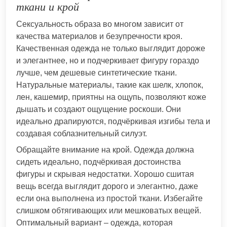
ткани и крой
Сексуальность образа во многом зависит от
качества материалов и безупречности кроя.
Качественная одежда не только выглядит дороже
и элегантнее, но и подчеркивает фигуру гораздо
лучше, чем дешевые синтетические ткани.
Натуральные материалы, такие как шелк, хлопок,
лен, кашемир, приятны на ощупь, позволяют коже
дышать и создают ощущение роскоши. Они
идеально драпируются, подчёркивая изгибы тела и
создавая соблазнительный силуэт.
Обращайте внимание на крой. Одежда должна
сидеть идеально, подчёркивая достоинства
фигуры и скрывая недостатки. Хорошо сшитая
вещь всегда выглядит дорого и элегантно, даже
если она выполнена из простой ткани. Избегайте
слишком обтягивающих или мешковатых вещей.
Оптимальный вариант – одежда, которая