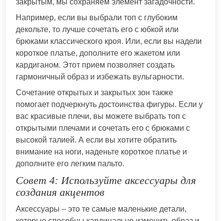
закрытым, мы сохраняем элемент загадочности.
Например, если вы выбрали топ с глубоким
декольте, то лучше сочетать его с юбкой или
брюками классического кроя. Или, если вы надели
короткое платье, дополните его жакетом или
кардиганом. Этот прием позволяет создать
гармоничный образ и избежать вульгарности.
Сочетание открытых и закрытых зон также
помогает подчеркнуть достоинства фигуры. Если у
вас красивые плечи, вы можете выбрать топ с
открытыми плечами и сочетать его с брюками с
высокой талией. А если вы хотите обратить
внимание на ноги, наденьте короткое платье и
дополните его легким пальто.
Совет 4: Используйте аксессуары для
создания акцентов
Аксессуары – это те самые маленькие детали,
которые способны кардинально изменить образ и