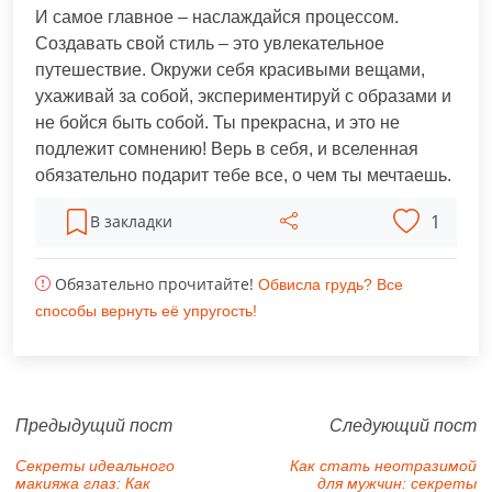
И самое главное – наслаждайся процессом.
Создавать свой стиль – это увлекательное
путешествие. Окружи себя красивыми вещами,
ухаживай за собой, экспериментируй с образами и
не бойся быть собой. Ты прекрасна, и это не
подлежит сомнению! Верь в себя, и вселенная
обязательно подарит тебе все, о чем ты мечтаешь.
1
В закладки
Обязательно прочитайте!
Обвисла грудь? Все
способы вернуть её упругость!
Предыдущий пост
Следующий пост
Секреты идеального
Как стать неотразимой
макияжа глаз: Как
для мужчин: секреты