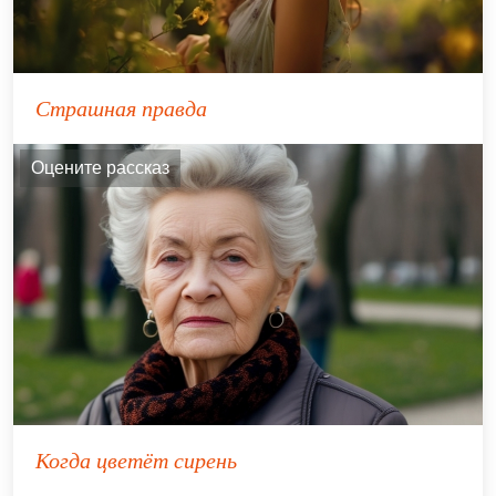
Страшная правда
Оцените рассказ
Когда цветёт сирень