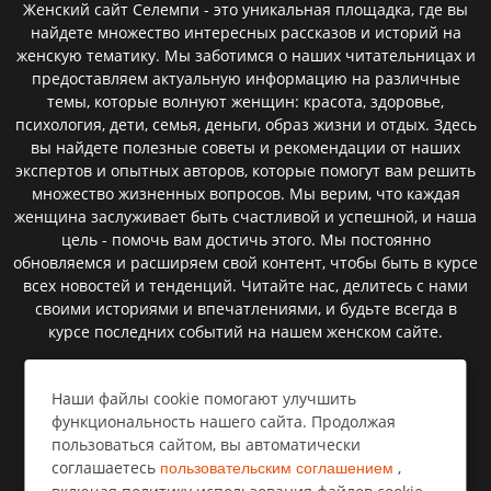
Женский сайт Селемпи - это уникальная площадка, где вы
найдете множество интересных рассказов и историй на
женскую тематику. Мы заботимся о наших читательницах и
предоставляем актуальную информацию на различные
темы, которые волнуют женщин: красота, здоровье,
психология, дети, семья, деньги, образ жизни и отдых. Здесь
вы найдете полезные советы и рекомендации от наших
экспертов и опытных авторов, которые помогут вам решить
множество жизненных вопросов. Мы верим, что каждая
женщина заслуживает быть счастливой и успешной, и наша
цель - помочь вам достичь этого. Мы постоянно
обновляемся и расширяем свой контент, чтобы быть в курсе
всех новостей и тенденций. Читайте нас, делитесь с нами
своими историями и впечатлениями, и будьте всегда в
курсе последних событий на нашем женском сайте.
Наши файлы cookie помогают улучшить
Пользовательское соглашение
функциональность нашего сайта. Продолжая
пользоваться сайтом, вы автоматически
Политика конфиденциальности
соглашаетесь
,
пользовательским соглашением
Правообладателям⁣