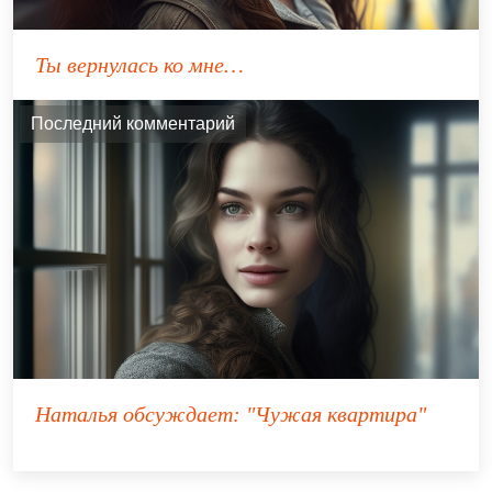
Ты вернулась ко мне…
Последний комментарий
Наталья
обсуждает:
"Чужая квартира"