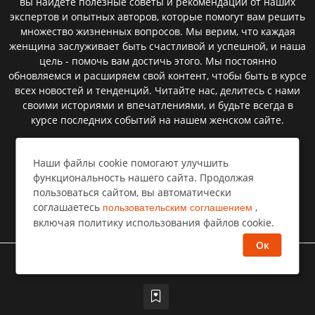
вы найдете полезные советы и рекомендации от наших
экспертов и опытных авторов, которые помогут вам решить
множество жизненных вопросов. Мы верим, что каждая
женщина заслуживает быть счастливой и успешной, и наша
цель - помочь вам достичь этого. Мы постоянно
обновляемся и расширяем свой контент, чтобы быть в курсе
всех новостей и тенденций. Читайте нас, делитесь с нами
своими историями и впечатлениями, и будьте всегда в
курсе последних событий на нашем женском сайте.
Наши файлы cookie помогают улучшить
Пользовательское соглашение
функциональность нашего сайта. Продолжая
пользоваться сайтом, вы автоматически
Политика конфиденциальности
соглашаетесь
,
пользовательским соглашением
Правообладателям⁣
включая политику использования файлов cookie.
Ок
©
Все права защищены
Селемпи
2026 год
Изображения сайта