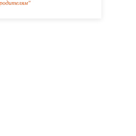
родителям"