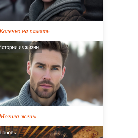
Колечко на память
Истории из жизни
Могила жены
Любовь