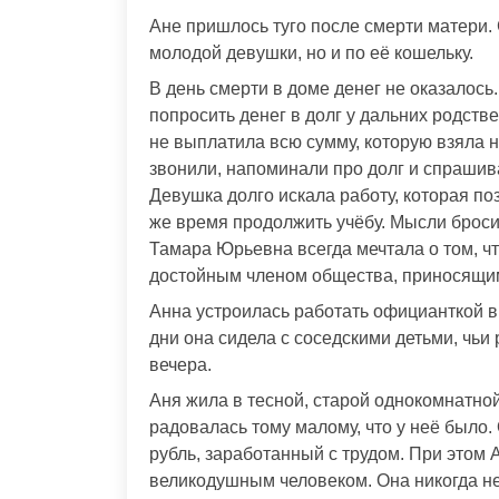
Ане пришлось туго после смерти матери. 
молодой девушки, но и по её кошельку.
В день смерти в доме денег не оказалось
попросить денег в долг у дальних родстве
не выплатила всю сумму, которую взяла 
звонили, напоминали про долг и спрашива
Девушка долго искала работу, которая по
же время продолжить учёбу. Мысли бросит
Тамара Юрьевна всегда мечтала о том, чт
достойным членом общества, приносящим
Анна устроилась работать официанткой в
дни она сидела с соседскими детьми, чьи 
вечера.
Аня жила в тесной, старой однокомнатной
радовалась тому малому, что у неё было.
рубль, заработанный с трудом. При этом
великодушным человеком. Она никогда не