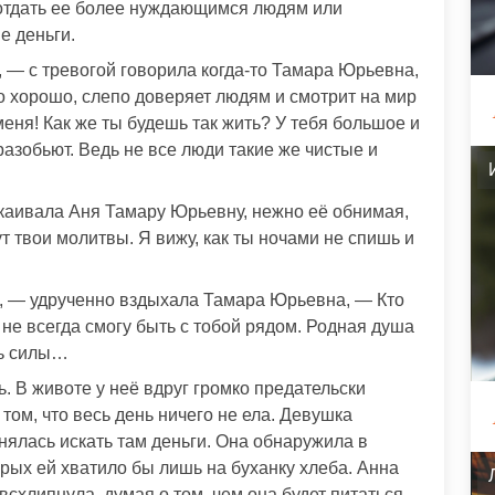
ы отдать ее более нуждающимся людям или
е деньги.
, — с тревогой говорила когда-то Тамара Юрьевна,
о хорошо, слепо доверяет людям и смотрит на мир
еня! Как же ты будешь так жить? У тебя большое и
разобьют. Ведь не все люди такие же чистые и
каивала Аня Тамару Юрьевну, нежно её обнимая,
т твои молитвы. Я вижу, как ты ночами не спишь и
а, — удрученно вздыхала Тамара Юрьевна, — Кто
ь не всегда смогу быть с тобой рядом. Родная душа
ть силы…
. В животе у неё вдруг громко предательски
том, что весь день ничего не ела. Девушка
нялась искать там деньги. Она обнаружила в
рых ей хватило бы лишь на буханку хлеба. Анна
схлипнула, думая о том, чем она будет питаться