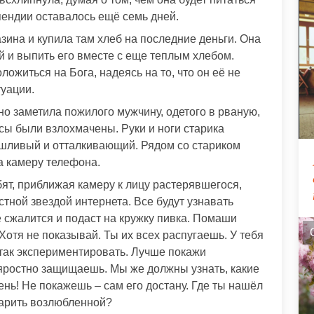
ендии оставалось ещё семь дней.
зина и купила там хлеб на последние деньги. Она
й и выпить его вместе с еще теплым хлебом.
ожиться на Бога, надеясь на то, что он её не
туации.
о заметила пожилого мужчину, одетого в рваную,
сы были взлохмачены. Руки и ноги старика
яшливый и отталкивающий. Рядом со стариком
а камеру телефона.
бят, приближая камеру к лицу растерявшегося,
ной звездой интернета. Все будут узнавать
е сжалится и подаст на кружку пивка. Помаши
Хотя не показывай. Ты их всех распугаешь. У тебя
м так экспериментировать. Лучше покажи
 яростно защищаешь. Мы же должны узнать, какие
нь! Не покажешь – сам его достану. Где ты нашёл
дарить возлюбленной?