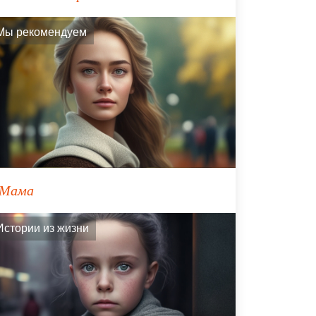
Мы рекомендуем
Мама
Истории из жизни