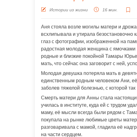
Истории из жизни
16 мин.
Аня стояла возле могилы матери и дрожа
всхлипывала и утирала безостановочно 
глаз с фотографии, изображенной на пам
радостная молодая женщина с ямочками 
родные и близкие покойной Тамары Юрьев
мать, что сейчас она заговорит с ней, усп
Молодая девушка потеряла мать в девят
единственным родным человеком Ани, её
заболев тяжелой болезнью, с которой так 
Смерть матери для Анны стала настоящим
училась в институте, куда ей с трудом уд
маму, её мысли всегда были рядом с Та
покупала на рынке любимые цветы матери
разговаривала с мамой, гладила её надг
на части сердцем.