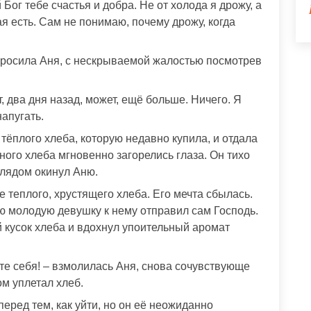
Бог тебе счастья и добра. Не от холода я дрожу, а
ая есть. Сам не понимаю, почему дрожу, когда
просила Аня, с нескрываемой жалостью посмотрев
, два дня назад, может, ещё больше. Ничего. Я
апугать.
 тёплого хлеба, которую недавно купила, и отдала
яного хлеба мгновенно загорелись глаза. Он тихо
глядом окинул Аню.
е теплого, хрустящего хлеба. Его мечта сбылась.
ую молодую девушку к нему отправил сам Господь.
 кусок хлеба и вдохнул упоительный аромат
те себя! – взмолилась Аня, снова сочувствующе
ом уплетал хлеб.
ред тем, как уйти, но он её неожиданно