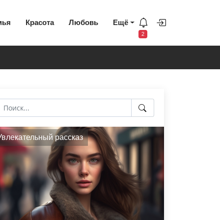
мья
Красота
Любовь
Ещё
2
Увлекательный рассказ