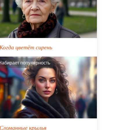
Когда цветёт сирень
Набирает популярность
Сломанные крылья