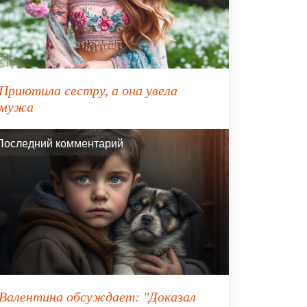
Приютила сестру, а она увела
мужа
Последний комментарий
Валентина
обсуждает:
"Доказал