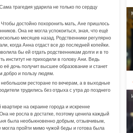
Сама трагедия ударила не только по сердцу
. Чтобы достойно похоронить мать, Ане пришлось
нников. Она не могла успокоиться, зная, что ещё
несколько месяцев назад. Родственники регулярно
ли, когда Анна отдаст все до последней копейки.
зволила бы ей отдать родственникам долги и в то
ь институт не приходили в голову Ани. Ведь
о её дочь получит высшее образование и станет
 добро и пользу людям.
 небольшом ресторане по вечерам, а в выходные
родители трудились без отдыха с утра до позднего
 квартире на окраине города и искренне
 Она не росла в достатке, поэтому ценила каждый
 Аня была необыкновенно добрым, отзывчивым,
 могла пройти мимо чужой беды и готова была