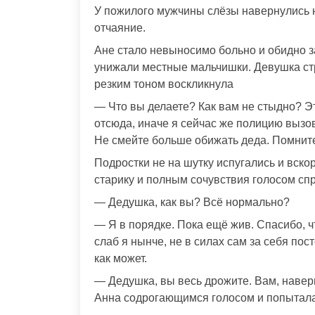
У пожилого мужчины слёзы навернулись н
отчаяние.
Ане стало невыносимо больно и обидно за
унижали местные мальчишки. Девушка ст
резким тоном воскликнула
— Что вы делаете? Как вам не стыдно? Э
отсюда, иначе я сейчас же полицию вызов
Не смейте больше обижать деда. Помните 
Подростки не на шутку испугались и вск
старику и полным сочувствия голосом спр
— Дедушка, как вы? Всё нормально?
— Я в порядке. Пока ещё жив. Спасибо, ч
слаб я нынче, не в силах сам за себя пос
как может.
— Дедушка, вы весь дрожите. Вам, наверн
Анна содрогающимся голосом и попыталась