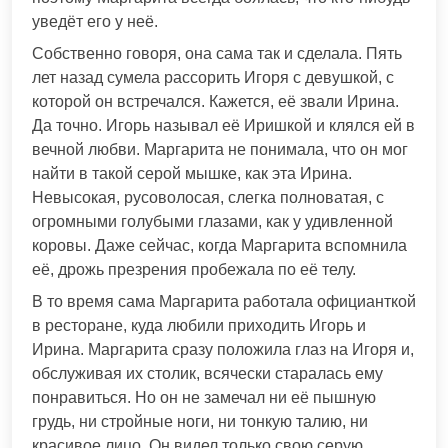
уведёт его у неё.
Собственно говоря, она сама так и сделала. Пять
лет назад сумела рассорить Игоря с девушкой, с
которой он встречался. Кажется, её звали Ирина.
Да точно. Игорь называл её Иришкой и клялся ей в
вечной любви. Маргарита не понимала, что он мог
найти в такой серой мышке, как эта Ирина.
Невысокая, русоволосая, слегка полноватая, с
огромными голубыми глазами, как у удивленной
коровы. Даже сейчас, когда Маргарита вспомнила
её, дрожь презрения пробежала по её телу.
В то время сама Маргарита работала официанткой
в ресторане, куда любили приходить Игорь и
Ирина. Маргарита сразу положила глаз на Игоря и,
обслуживая их столик, всячески старалась ему
понравиться. Но он не замечал ни её пышную
грудь, ни стройные ноги, ни тонкую талию, ни
красивое лицо. Он видел только свою серую