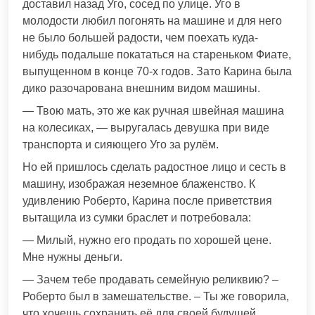
доставил назад Уго, сосед по улице. Уго в
молодости любил погонять на машине и для него
не было большей радости, чем поехать куда-
нибудь подальше покататься на стареньком Фиате,
выпущенном в конце 70-х годов. Зато Карина была
дико разочарована внешним видом машины.
— Твою мать, это же как ручная швейная машина
на колесиках, — выругалась девушка при виде
транспорта и сияющего Уго за рулём.
Но ей пришлось сделать радостное лицо и сесть в
машину, изображая неземное блаженство. К
удивлению Роберто, Карина после приветствия
вытащила из сумки браслет и потребовала:
— Милый, нужно его продать по хорошей цене.
Мне нужны деньги.
— Зачем тебе продавать семейную реликвию? –
Роберто был в замешательстве. – Ты же говорила,
что хочешь сохранить её для своей будущей