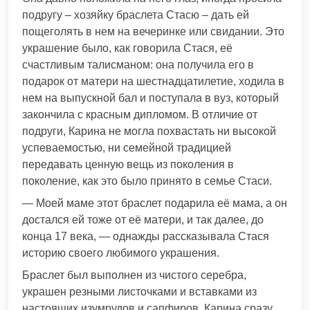
подругу – хозяйку браслета Стасю – дать ей
пощеголять в нем на вечеринке или свидании. Это
украшение было, как говорила Стася, её
счастливым талисманом: она получила его в
подарок от матери на шестнадцатилетие, ходила в
нем на выпускной бал и поступала в вуз, который
закончила с красным дипломом. В отличие от
подруги, Карина не могла похвастать ни высокой
успеваемостью, ни семейной традицией
передавать ценную вещь из поколения в
поколение, как это было принято в семье Стаси.
— Моей маме этот браслет подарила её мама, а он
достался ей тоже от её матери, и так далее, до
конца 17 века, — однажды рассказывала Стася
историю своего любимого украшения.
Браслет был выполнен из чистого серебра,
украшен резными листочками и вставками из
настоящих изумрудов и сапфиров. Карина сразу