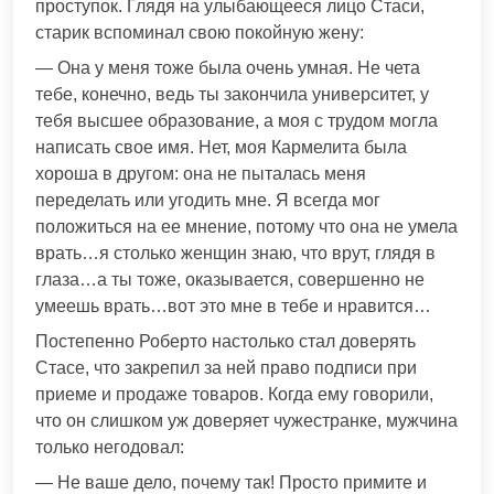
проступок. Глядя на улыбающееся лицо Стаси,
старик вспоминал свою покойную жену:
— Она у меня тоже была очень умная. Не чета
тебе, конечно, ведь ты закончила университет, у
тебя высшее образование, а моя с трудом могла
написать свое имя. Нет, моя Кармелита была
хороша в другом: она не пыталась меня
переделать или угодить мне. Я всегда мог
положиться на ее мнение, потому что она не умела
врать…я столько женщин знаю, что врут, глядя в
глаза…а ты тоже, оказывается, совершенно не
умеешь врать…вот это мне в тебе и нравится…
Постепенно Роберто настолько стал доверять
Стасе, что закрепил за ней право подписи при
приеме и продаже товаров. Когда ему говорили,
что он слишком уж доверяет чужестранке, мужчина
только негодовал:
— Не ваше дело, почему так! Просто примите и