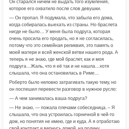
Он старался ничем не выдать того изумления,
которое его охватило после слов девушки.
— Он пропал. Я подумала, что забыла его дома,
когда собиралась выехать из страны. Но браслета
нигде не было… У меня была подруга, которая
очень просила его продать, но я не согласилась,
потому что это семейная реликвия, это память о
моей матери и всей женской ветви нашего рода. А
теперь я не знаю, где мой браслет, как и моя
подруга…Жаль, что я её так и не нашла…хотя
слышала, что она остановилась в Риме…
Роберто было неловко затрагивать такую тему, но
он поспешил перевести разговор в нужное русло:
— А чем занималась ваша подруга?
— Не знаю, — пожала плечами собеседница. – Я
слышала, что она устроилась горничной в чей-то
дом, но понятия не имею, где и куда. А я отработаю
свой контракт и вернусь домой, на родину.