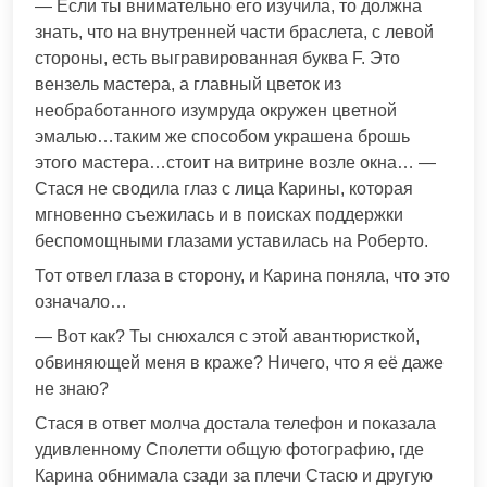
— Если ты внимательно его изучила, то должна
знать, что на внутренней части браслета, с левой
стороны, есть выгравированная буква F. Это
вензель мастера, а главный цветок из
необработанного изумруда окружен цветной
эмалью…таким же способом украшена брошь
этого мастера…стоит на витрине возле окна… —
Стася не сводила глаз с лица Карины, которая
мгновенно съежилась и в поисках поддержки
беспомощными глазами уставилась на Роберто.
Тот отвел глаза в сторону, и Карина поняла, что это
означало…
— Вот как? Ты снюхался с этой авантюристкой,
обвиняющей меня в краже? Ничего, что я её даже
не знаю?
Стася в ответ молча достала телефон и показала
удивленному Сполетти общую фотографию, где
Карина обнимала сзади за плечи Стасю и другую