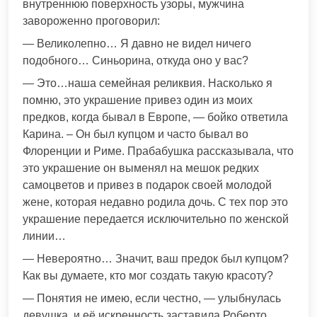
внутреннюю поверхность узоры, мужчина
завороженно проговорил:
— Великолепно… Я давно не видел ничего
подобного… Синьорина, откуда оно у вас?
— Это…наша семейная реликвия. Насколько я
помню, это украшение привез один из моих
предков, когда бывал в Европе, — бойко ответила
Карина. – Он был купцом и часто бывал во
Флоренции и Риме. Прабабушка рассказывала, что
это украшение он выменял на мешок редких
самоцветов и привез в подарок своей молодой
жене, которая недавно родила дочь. С тех пор это
украшение передается исключительно по женской
линии…
— Невероятно… Значит, ваш предок был купцом?
Как вы думаете, кто мог создать такую красоту?
— Понятия не имею, если честно, — улыбнулась
девушка, и её искренность заставила Роберто