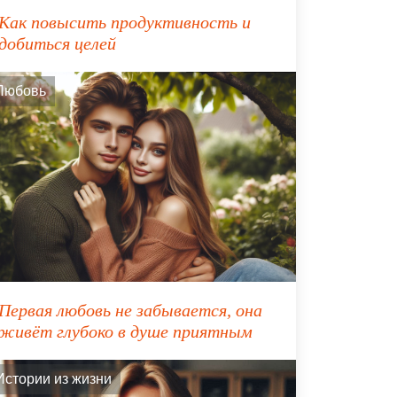
Как повысить продуктивность и
добиться целей
Любовь
Первая любовь не забывается, она
живёт глубоко в душе приятным
Истории из жизни