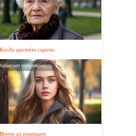
Когда цветёт сирень
Набирает популярность
Венок из ромашек