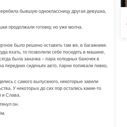
— перебила бывшую одноклассницу другая девушка,
шки продолжали готовку, но уже молча.
ртное было решено оставить там же, в багажнике.
уда ехать, то позволили себе посидеть в машине,
сегда была заначка – пара холодных баночек в
а передних сиденьях авто, парни попивали пивко,
делись с самого выпускного, некоторые завели
тва. У некоторых до сих пор остались какие-то
 и Слава.
тянул он.
ём.