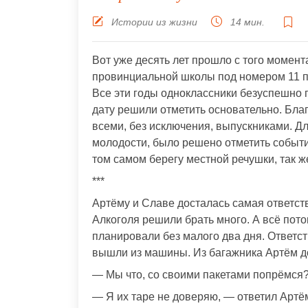
Истории из жизни
14 мин.
Вот уже десять лет прошло с того момент
провинциальной школы под номером 11 п
Все эти годы одноклассники безуспешно 
дату решили отметить основательно. Благо
всеми, без исключения, выпускниками. Дл
молодости, было решено отметить событие 
том самом берегу местной речушки, так же
***
Артёму и Славе досталась самая ответств
Алкоголя решили брать много. А всё пото
планировали без малого два дня. Ответс
вышли из машины. Из багажника Артём до
— Мы что, со своими пакетами попрёмся?
— Я их таре не доверяю, — ответил Артём