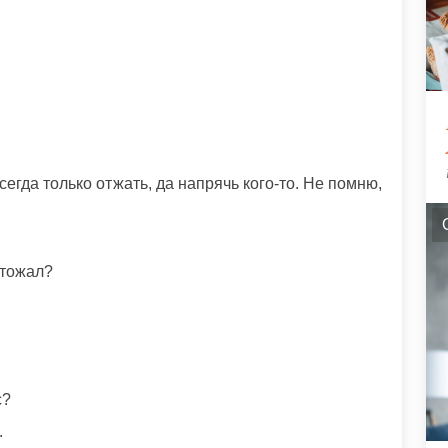
егда только отжать, да напрячь кого-то. Не помню,
чтожал?
с?
.