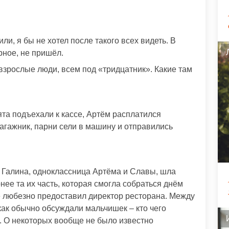
ли, я бы не хотел после такого всех видеть. В
рное, не пришёл.
 взрослые люди, всем под «тридцатник». Какие там
та подъехали к кассе, Артём расплатился
багажник, парни сели в машину и отправились
а Галина, одноклассница Артёма и Славы, шла
рнее та их часть, которая смогла собраться днём
ле любезно предоставил директор ресторана. Между
как обычно обсуждали мальчишек – кто чего
ся. О некоторых вообще не было известно