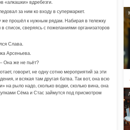
ров «алкашки» вдребезги.
ледовал за ним ко входу в супермаркет.
у же прошёл к нужным рядам. Набирая в тележку
л в список, сверяясь с пожеланиями организаторов
лся Слава.
лка Арсеньева.
 – Она же не пьёт?
ает, говорит, не одну сотню мероприятий за эти
ения, и всякая там другая батва. Так вот, она всю
и» на рыло надо, сколько водки, сколько вина, она
закупками Сёма и Стас займутся под присмотром