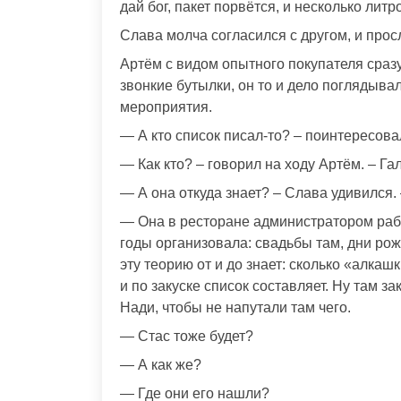
дай бог, пакет порвётся, и несколько лит
Слава молча согласился с другом, и прос
Артём с видом опытного покупателя сраз
звонкие бутылки, он то и дело поглядыва
мероприятия.
— А кто список писал-то? – поинтересова
— Как кто? – говорил на ходу Артём. – Га
— А она откуда знает? – Слава удивился.
— Она в ресторане администратором работ
годы организовала: свадьбы там, дни рожд
эту теорию от и до знает: сколько «алкашк
и по закуске список составляет. Ну там 
Нади, чтобы не напутали там чего.
— Стас тоже будет?
— А как же?
— Где они его нашли?