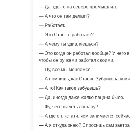
— Да, где-то на севере промышлял.
— А что он там делает?
— Работает.
— Это Стас-то работает?
— А чему ты удивляешься?
— Это когда он работал вообще? У него вс
чтобы он ручками работал своими.
— Ну, все мы меняемся.
— А помнишь, как Стасян Зубрикова уни
— А то! Как такое забудешь?
— Да, иногда даже жалко пацана было.
— Фу, чего жалеть лошару?
— А где он, кстати, чем занимается сейча
— А я откуда знаю? Спросишь сам завтра