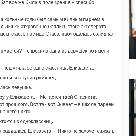
ебят всё же была в поле зрения – спасибо
в школьные годы был самым видным парнем в
альчишки откровенно боялись этого акселерата.
ьмом классе на лице Стаса, наблюдалась солидная
анимается? – спросила одна из девушек по имени
– пошутила её одноклассница Елизавета.
Анюты выступил румянец.
лась девушка.
ругу Елизавета. – Мотается твой Стасик на
 от прошлого. Вот так вот бывает – в школе парнем
на него никто.
то-то из одноклассниц.
равдалась Елизавета. – Никто не захочет связать