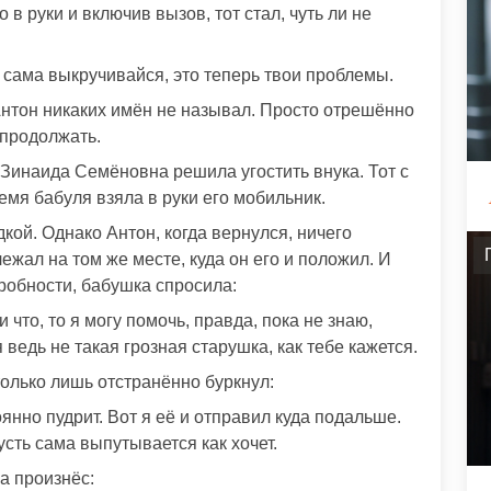
 в руки и включив вызов, тот стал, чуть ли не
ь, сама выкручивайся, это теперь твои проблемы.
 Антон никаких имён не называл. Просто отрешённо
 продолжать.
 Зинаида Семёновна решила угостить внука. Тот с
емя бабуля взяла в руки его мобильник.
дкой. Однако Антон, когда вернулся, ничего
ежал на том же месте, куда он его и положил. И
дробности, бабушка спросила:
 что, то я могу помочь, правда, пока не знаю,
 ведь не такая грозная старушка, как тебе кажется.
только лишь отстранённо буркнул:
нно пудрит. Вот я её и отправил куда подальше.
сть сама выпутывается как хочет.
са произнёс: