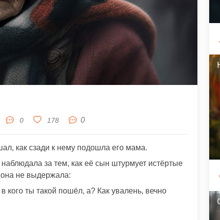
0
0
178
ал, как сзади к нему подошла его мама.
т наблюдала за тем, как её сын штурмует истёртые
, она не выдержала:
в кого ты такой пошёл, а? Как увалень, вечно
: