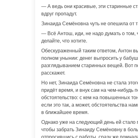
— А ведь они красивые, эти старинные стат
вдруг пропадут.
Зинаида Семёновна чуть не опешила от т
— Всё Антош, иди, не надо думать о том, ч
делайте, что хотите.
Обескураженный таким ответом, Антон вы
полном унынии: денег выпросить у бабушк
разглядыванием старинных вещей. Вот под
расскажет.
Но нет, Зинаида Семёновна не стала этог
придёт время, и внук сам на чем-нибудь 
обстоятельство: с кем на повышенных то
если это так, а может, обстоятельства н
в ближайшее время.
Однако уже на следующий день ей стало п
чтобы забрать Зинаиду Семёновну в больн
отпросившись с работы, сразу же помчала