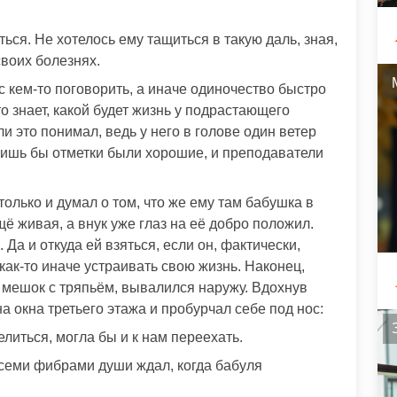
ся. Не хотелось ему тащиться в такую даль, зная,
своих болезнях.
с кем-то поговорить, а иначе одиночество быстро
о знает, какой будет жизнь у подрастающего
 это понимал, ведь у него в голове один ветер
, лишь бы отметки были хорошие, и преподаватели
только и думал о том, что же ему там бабушка в
щё живая, а внук уже глаз на её добро положил.
 Да и откуда ей взяться, если он, фактически,
как-то иначе устраивать свою жизнь. Наконец,
 мешок с тряпьём, вывалился наружу. Вдохнув
а окна третьего этажа и пробурчал себе под нос:
литься, могла бы и к нам переехать.
 всеми фибрами души ждал, когда бабуля