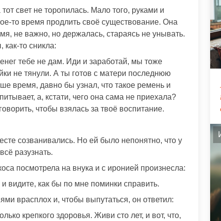
тот свет не торопилась. Мало того, руками и
акое-то время продлить своё существование. Она
мя, не важно, но держалась, стараясь не унывать.
 как-то сникла:
енег тебе не дам. Иди и заработай, мы тоже
ейки не тянули. А ты готов с матери последнюю
аше время, давно бы узнал, что такое ремень и
питывает, а, кстати, чего она сама не приехала?
оворить, чтобы взялась за твоё воспитание.
месте созванивались. Но ей было непонятно, что у
всё разузнать.
оса посмотрела на внука и с иронией произнесла:
е и видите, как бы по мне поминки справить.
ями врасплох и, чтобы выпутаться, он ответил:
ько крепкого здоровья. Живи сто лет, и вот, что,