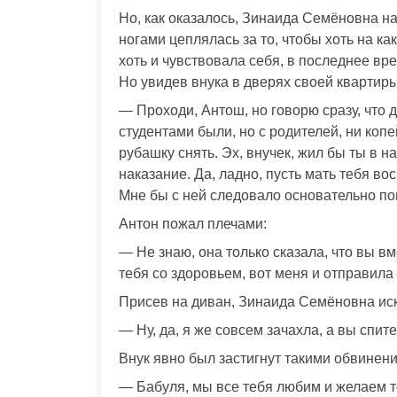
Но, как оказалось, Зинаида Семёновна на 
ногами цеплялась за то, чтобы хоть на к
хоть и чувствовала себя, в последнее вре
Но увидев внука в дверях своей квартиры,
— Проходи, Антош, но говорю сразу, что д
студентами были, но с родителей, ни коп
рубашку снять. Эх, внучек, жил бы ты в н
наказание. Да, ладно, пусть мать тебя вос
Мне бы с ней следовало основательно пог
Антон пожал плечами:
— Не знаю, она только сказала, что вы в
тебя со здоровьем, вот меня и отправила 
Присев на диван, Зинаида Семёновна иск
— Ну, да, я же совсем зачахла, а вы спит
Внук явно был застигнут такими обвинени
— Бабуля, мы все тебя любим и желаем тол