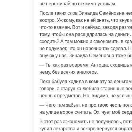
не переживай по всяким пустякам.
После таких слов Зинаида Семёновна нем
востро. Уж кому, как не ей знать, что вн
что-то взамен. Вот и сейчас, заводя разг
тому, чтобы она расщедрилась на деньги. Н
сходить? А там можно и сэкономить, в кра
не подумает, что он нарочно так сделал. Н
внучок у нас. Зинаида Семёновна тоже б
— Ты как раз вовремя, Антоша, сходишь м
нему, без всяких аналогов.
Пока бабуля ходила в комнату за деньгами
говори, а старушка любила старинные вещ
ценных предметов. Но, видимо, не услыш
— Чего там забыл, не про твою честь поло
на улице ворон считать. Ох, чует моё серд
В этот раз сэкономить не получилось, по
купил лекарства и вскоре вернулся обратн