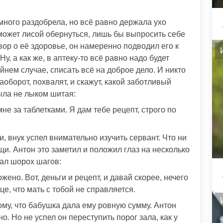
ного раздобрела, но всё равно держала ухо
ук может лисой обернуться, лишь бы выпросить себе
овор о её здоровье, он намеренно подводил его к
у, а как же, в аптеку-то всё равно надо будет
йнем случае, списать всё на доброе дело. И никто
аоборот, похвалят, и скажут, какой заботливый
ыла не лыком шитая:
не за таблетками. Я дам тебе рецепт, строго по
, внук успел внимательно изучить сервант. Что ни
и. Антон это заметил и положил глаз на несколько
ал шорох шагов:
жено. Вот, деньги и рецепт, и давай скорее, нечего
це, что мать с тобой не справляется.
тому, что бабушка дала ему ровную сумму. Антон
о. Но не успел он переступить порог зала, как у