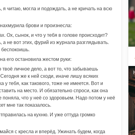
 я читаю, могла и подождать, а не кричать на всю
нахмурила брови и произнесла:
ах. Ох, сынок, и что у тебя в голове происходит?
 а не вот этих, фурий из журнала разглядывать.
 беспокоишь.
она его остановила жестом руки:
 твоё личное дело, а вот то, что забываешь
. Сегодня же к ней сходи, иначе лишу всяких
а у тебя, как такового, тоже не имеется. Вот и
тавить на место. И обязательно спроси, как она
не поняла, что у неё со здоровьем. Надо потом у неё
жет мне так показалось.
тправилась на кухню. И уже оттуда громко
айся с кресла и вперёд. Ужинать будем, когда