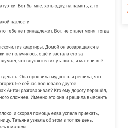
уэтки. Вот бы мне, хоть одну, на память, а то
акой наглости:
то тебе не принадлежит. Вот, не станет меня, тогда
скочил из квартиры. Домой он возвращался в
и не получилось, ещё и застала его за
умает, что внук хотел их утащить, и матери всё
о делать. Она проявила мудрость и решила, что
погорит. Её сейчас волновало другое
нах Антон разговаривал? Кто ему дорогу перешёл,
амного сложнее. Именно это она и решила выяснить
лохо, и скорая помощь едва успела приехать,
ицу. Татьяна узнала об этом в тот же день,
сь к матери.