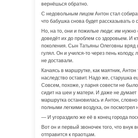
вернёшься обратно.
С недовольным лицом Антон стал собирать
что бабушка снова будет рассказывать о 
Но, на то, они и пожилые люди: им нужно 
доведёт их до проблем со здоровьем. И кт
поколения. Сын Татьяны Олеговны вряд ли
гулял. Он и учился-то через пень колоду
не доставали.
Качаясь в маршрутке, как маятник, Антон 
наследство оставит. Надо же, старушка е
Совсем, похоже, у парня совести не было.
сидит на шеи у матери. И даже не думает 
маршрутка остановилась и Антон, словно
полными легкими воздуха, он посмотрел н
— И угораздило же её в конец города посе
Вот он и первый звоночек того, что внук
отправится к праотцам.