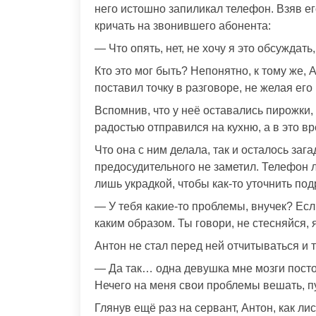
него истошно запиликал телефон. Взяв его
кричать на звонившего абонента:
— Что опять, нет, не хочу я это обсуждат
Кто это мог быть? Непонятно, к тому же,
поставил точку в разговоре, не желая его
Вспомнив, что у неё оставались пирожки,
радостью отправился на кухню, а в это вр
Что она с ним делала, так и осталось зага
предосудительного не заметил. Телефон л
лишь украдкой, чтобы как-то уточнить по
— У тебя какие-то проблемы, внучек? Если
каким образом. Ты говори, не стесняйся, я
Антон не стал перед ней отчитываться и 
— Да так… одна девушка мне мозги постоя
Нечего на меня свои проблемы вешать, пу
Глянув ещё раз на сервант, Антон, как ли