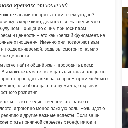
нова крепких отношений
 можете часами говорить с ним о чем угодно?
винку в мире кино, делитесь впечатлениями от
о будущем – общение с ним приносит вам
есы и ценности – это как крепкий фундамент, на
рочные отношения. Именно они позволяют вам
 и поддерживаемой, ведь вы смотрите на мир
е же ценности.
ам легче найти общий язык, проводить время
 Вы можете вместе посещать выставки, концерты,
 просто проводить вечера за просмотром любимых
лижают, но и обогащают вашу жизнь, открывая
естного развития.
ересы – это не единственное, что важно в
яете, играют не менее важную роль. Речь идёт о
, религию и другие важные аспекты. Если ваши
ожет стать причиной серьезных конфликтов и