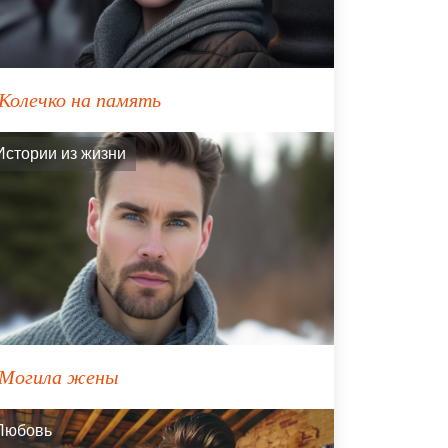
Колечко на память
Истории из жизни
Могила жены
Любовь