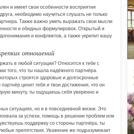
ален и имеет свои особенности восприятия
друга, необходимо научиться слушать не только
партнера. Также важно уметь выражать свои мысли
сленности и обидных формулировок. Открытый и
допонимания и конфликтов, а также укрепит вашу
крепких отношений
ержать в любой ситуации? Относится к тебе с
ки того, что ты нашла надёжного партнёра.
 которых строятся здоровые и долгосрочные
 партнёр ценит тебя и твои достижения, что он
удную минуту, ты ощущаешь себя уверенно и
ных ситуациях, но и в повседневной жизни. Это
похвала за успехи, помощь в решении проблем или
чувствуешь поддержку со стороны партнёра, ты
 любые препятствия. Уважение же подразумевает