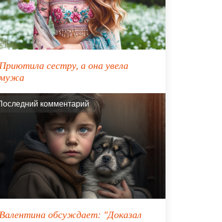
Приютила сестру, а она увела
мужа
Последний комментарий
Валентина
обсуждает:
"Доказал