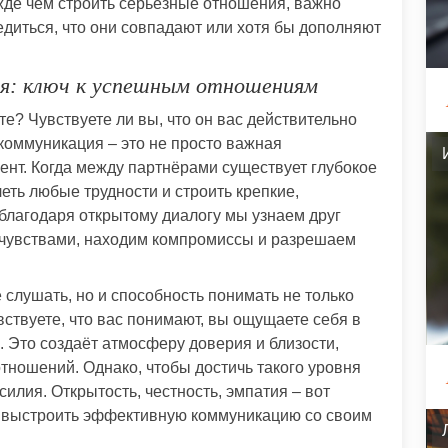
жде чем строить серьёзные отношения, важно
едиться, что они совпадают или хотя бы дополняют
ия: ключ к успешным отношениям
те? Чувствуете ли вы, что он вас действительно
коммуникация – это не просто важная
нт. Когда между партнёрами существует глубокое
ть любые трудности и строить крепкие,
благодаря открытому диалогу мы узнаем друг
 чувствами, находим компромиссы и разрешаем
слушать, но и способность понимать не только
вствуете, что вас понимают, вы ощущаете себя в
. Это создаёт атмосферу доверия и близости,
тношений. Однако, чтобы достичь такого уровня
лия. Открытость, честность, эмпатия – вот
м выстроить эффективную коммуникацию со своим