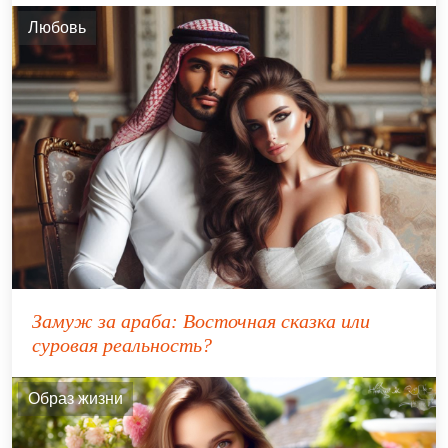
Любовь
Замуж за араба: Восточная сказка или
суровая реальность?
Образ жизни