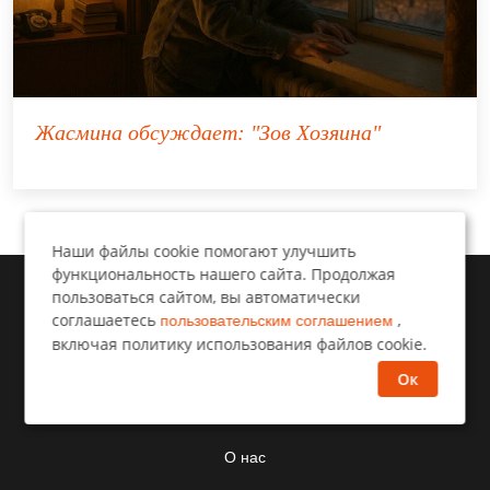
Жасмина
обсуждает:
"Зов Хозяина"
Наши файлы cookie помогают улучшить
функциональность нашего сайта. Продолжая
пользоваться сайтом, вы автоматически
соглашаетесь
,
пользовательским соглашением
включая политику использования файлов cookie.
Ок
Дзен рассказы
О нас