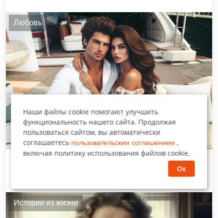
Любовь
Наши файлы cookie помогают улучшить
функциональность нашего сайта. Продолжая
пользоваться сайтом, вы автоматически
соглашаетесь
,
пользовательским соглашением
включая политику использования файлов cookie.
Причины развода: Что толкает людей на
Ок
развод?
Истории из жизни