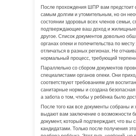
После прохождения ШПР вам предстоит сб
самым долгим и утомительным, но он нео
состоянии здоровья всех членов семьи, с
подтверждающие ваш доход и жилищные у
другое. Список документов довольно обш
органах опеки и попечительства по месту 
отличаться в разных регионах. Не отчаива
нормальный процесс, требующий терпени
Параллельно со сбором документов про
специалистами органов опеки. Они приход
соответствуют требованиям для воспитан
санитарные нормы и создана безопасная с
а забота о том, чтобы у ребёнка было дос
После того как все документы собраны 
выдают вам заключение о возможности 
документ, который подтверждает, что вы 
кандидатами. Только после получения эт
подбора ребёнка. Этот путь нелёгкий, но