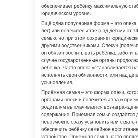
обеспечивает ребёнку максимальную стаб
юридическом уровне.
Ещё одна популярная форма – это опека и
лет) или попечительстве (над детьми от 1
семью, но при этом сохраняет юридическ
другими родственниками. Опекун (попечи
он обязан воспитывать ребёнка, заботить
случае государственные органы продолж
ребёнка. Часто опека устанавливается на
исполнять свои обязанности, или над дет
усыновления.
Приёмная семья – это форма опеки, кото
органами опеки и попечительства и при
родителям выплачивается вознаграждение
содержание. Приёмная семья создаётся д
невозможно сразу усыновить или отдать 
обеспечить ребёнку семейное воспитание
устройстве. Приёмная семья часто являе