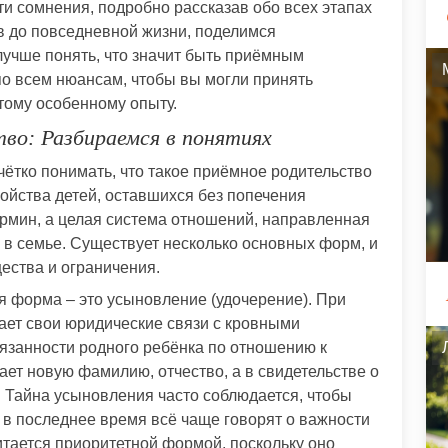
ти сомнения, подробно рассказав обо всех этапах
в до повседневной жизни, поделимся
учше понять, что значит быть приёмным
о всем нюансам, чтобы вы могли принять
тому особенному опыту.
во: Разбираемся в понятиях
чётко понимать, что такое приёмное родительство
ройства детей, оставшихся без попечения
ермин, а целая система отношений, направленная
 в семье. Существует несколько основных форм, и
ества и ограничения.
 форма – это усыновление (удочерение). При
ает свои юридические связи с кровными
бязанности родного ребёнка по отношению к
чает новую фамилию, отчество, а в свидетельстве о
 Тайна усыновления часто соблюдается, чтобы
 в последнее время всё чаще говорят о важности
тается приоритетной формой, поскольку оно