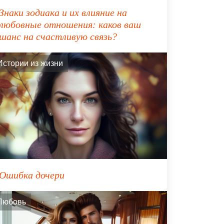
Знаки зодиака и их влияние на
любовные отношения: каков ваш
шанс на счастливую связь?
Истории из жизни
Ошибка дочери
Любовь