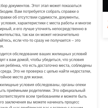
ор документов. Этот этап может показаться
бходим. Вам потребуется собрать справки о
правки об отсутствии судимости, документы,
словия, характеристики с места работы и многое
ирный, и его лучше уточнять непосредственно в
жительства, так как он может незначительно
йтесь, если что-то сразу не получается – это
я.
водится обследование ваших жилищных условий
ят к вам домой, чтобы убедиться, что условия
ия ребёнка, что есть достаточно места, соблюдены
реда. Это не проверка с целью найти недостатки,
тойное место для жизни.
и жилищные условия обследованы, органы опеки
быть приёмными родителями. Это официальный
соответствуете всем требованиям и можете быть
ого заключения вы можете начинать процесс
 каждый шаг приближает вас к встрече с вашим