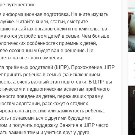
ное путешествие.
 информационная подготовка. Начните изучать
лубже. Читайте книги, статьи, смотрите
ию на сайтах органов опеки и попечительства,
маются устройством детей в семьи. Чем больше
ологических особенностях приёмных детей,
олее осознанным будет ваше решение. Не
тветы на все свои сомнения.
ола приёмных родителей (ШПР). Прохождение ШПР
ет принять ребёнка в семью (за исключением
ность, а очень важный этап подготовки. В ШПР вы
огическим и педагогическим аспектам приёмного
енности поведения детей, переживших травму,
ностям адаптации, расскажут о стадиях
гировать на агрессию или замкнутость ребёнка.
ость познакомиться с другими будущими
ом и получить поддержку. Занятия в ШПР часто
ать важные темы и учиться друг у друга.